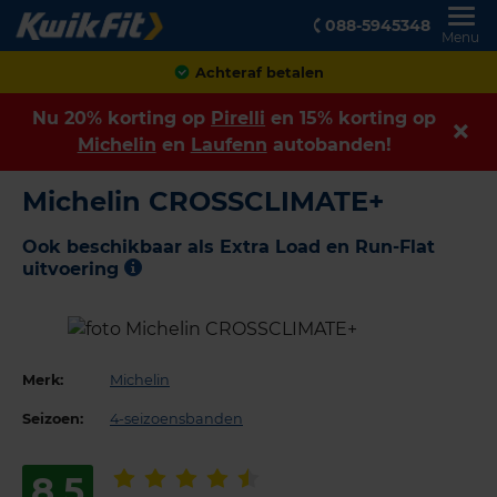
088-5945348
Menu
Achteraf betalen
Nu 20% korting op
Pirelli
en 15% korting op
Michelin
en
Laufenn
autobanden!
Michelin CROSSCLIMATE+
Ook beschikbaar als Extra Load en Run-Flat
uitvoering
Merk:
Michelin
Seizoen:
4-seizoensbanden
8,5