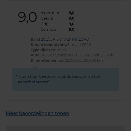
9,0
Algemeen
9,0
Geluid
9,0
Grip
9,0
Comfort
9,0
Band
205/55R16 94V EXTRALOAD
Datum beoordeling
3 maart 2026
Type rijder
Normaal
Auto
VW Golf Sportsvan 1.0 TSi HB 3-cil. B 110pk
Kilometer per jaar
25.000 tot 50.000 km
ik ben heel tevreden over de banden en het
aanschafproces
Meer beoordelingen tonen