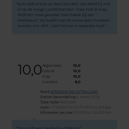
Auto rijdt prima op deze banden, dat deed hij ook
al op de vorige ( pirelli) banden. Daar heb ik krap
9000 km mee gereden toen bleek bij een “
merkbeurt” bij Kwikfit dat ze vervangen moesten
worden ivm APK. Licht het toe in separate mail.
10,0
Algemeen
10,0
Geluid
10,0
Grip
10,0
Comfort
8,0
Band
205/55R16 94V EXTRALOAD
Datum beoordeling
4 maart 2026
Type rijder
Normaal
Auto
CITROEN C3 1.2 VTi HB 3-cil. B 82pk
Kilometer per jaar
25.000 tot 50.000 km
Stuur trilt een beetje bij +100km/u