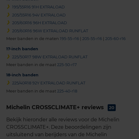
195/55R16 91H EXTRALOAD
205/55R16 94V EXTRALOAD
205/60R16 96H EXTRALOAD
205/60R16 96W EXTRALOAD RUNFLAT
Meer banden in de maten
195-55-r16
|
205-55-r16
|
205-60-r16
17-inch banden
225/50R17 98W EXTRALOAD RUNFLAT
Meer banden in de maat
225-50-r17
18-inch banden
225/40R18 92Y EXTRALOAD RUNFLAT
Meer banden in de maat
225-40-r18
Michelin CROSSCLIMATE+ reviews
20
Bekijk hieronder alle reviews voor de Michelin
CROSSCLIMATE+. Deze beoordelingen zijn
uitsluitend van berijders van de Michelin