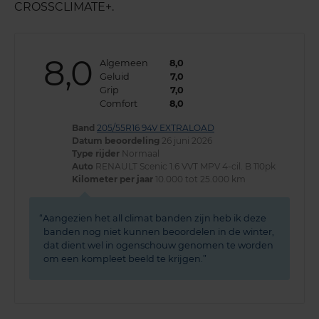
CROSSCLIMATE+.
8,0
Algemeen
8,0
Geluid
7,0
Grip
7,0
Comfort
8,0
Band
205/55R16 94V EXTRALOAD
Datum beoordeling
26 juni 2026
Type rijder
Normaal
Auto
RENAULT Scenic 1.6 VVT MPV 4-cil. B 110pk
Kilometer per jaar
10.000 tot 25.000 km
Aangezien het all climat banden zijn heb ik deze
banden nog niet kunnen beoordelen in de winter,
dat dient wel in ogenschouw genomen te worden
om een kompleet beeld te krijgen.