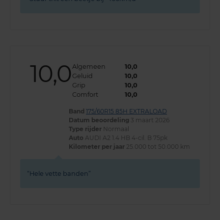
10,0
Algemeen
10,0
Geluid
10,0
Grip
10,0
Comfort
10,0
Band
175/60R15 85H EXTRALOAD
Datum beoordeling
3 maart 2026
Type rijder
Normaal
Auto
AUDI A2 1.4 HB 4-cil. B 75pk
Kilometer per jaar
25.000 tot 50.000 km
Hele vette banden