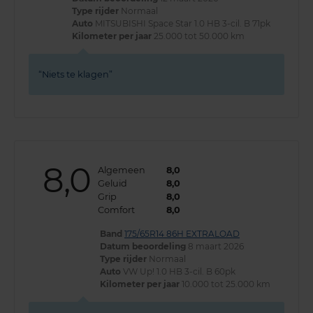
Type rijder
Normaal
Auto
MITSUBISHI Space Star 1.0 HB 3-cil. B 71pk
Kilometer per jaar
25.000 tot 50.000 km
Niets te klagen
8,0
Algemeen
8,0
Geluid
8,0
Grip
8,0
Comfort
8,0
Band
175/65R14 86H EXTRALOAD
Datum beoordeling
8 maart 2026
Type rijder
Normaal
Auto
VW Up! 1.0 HB 3-cil. B 60pk
Kilometer per jaar
10.000 tot 25.000 km