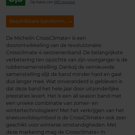
Op basis van
665 reviews
Beschikbare bandenmaten
Beschikbare bandenmaten
De Michelin CrossClimate+ is een
doorontwikkeling van de revolutionaire
Crossclimate 4-seizoenenband. De belangrijkste
verbetering ten opzichte van zijn voorganger is de
rubbersamenstelling. Dankzij de vernieuwde
samenstelling slijt de band minder hard en gaat
dus langer mee. Wat onveranderd is gebleven is
dat deze band het hele jaar door uitzonderlijke
prestaties levert. Het is een all season band met
een unieke combinatie van zomer- en
wintertechnologieën! Met het verkrijgen van het
sneeuwvloksymbool is de CrossClimate+ ook zeer
geschikt voor winterse omstandigheden. Met
deze markering mag de Crossclimate+ in