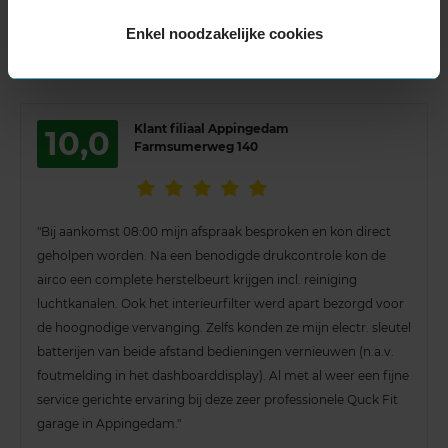
in Polen eigen stations als deze optestellen nabij grote steden."
Enkel noodzakelijke cookies
5 augustus 2026
Klant filiaal Appingedam
10,0
Farmsumerweg 140
"Bij aankomst 08:00 mijn afspraak besproken en kon direct
geholpen worden. Na een benodigde drukcontrole kon de
airco een complete herstelbeurt krijgen incl. reiniging
luchtkanalen. Ook het interieurfilter werd apart bezorgd voor
de hoognodige vervanging. Zelfs konden ze mijn electr. sleutel
batterijen van beide afstand bedieningen vernieuwen (n.a.v.
foutmelding in het dashboarddisplay). Al met al weer een fijne
service gerichte ervaring bij deze zeer professionele Quck Fit
garage in Appingedam."