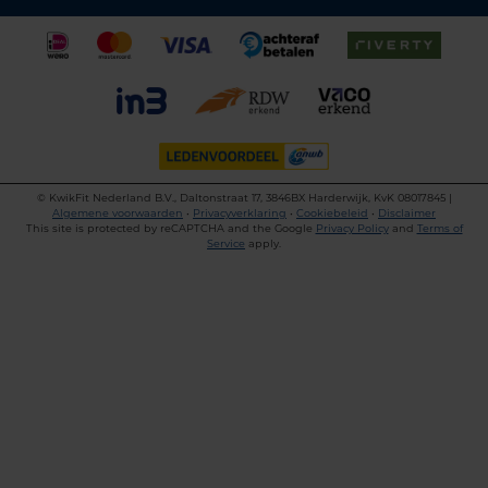
©
KwikFit Nederland B.V., Daltonstraat 17, 3846BX Harderwijk, KvK 08017845 |
Algemene voorwaarden
•
Privacyverklaring
•
Cookiebeleid
•
Disclaimer
This site is protected by reCAPTCHA and the Google
Privacy Policy
and
Terms of
Service
apply.