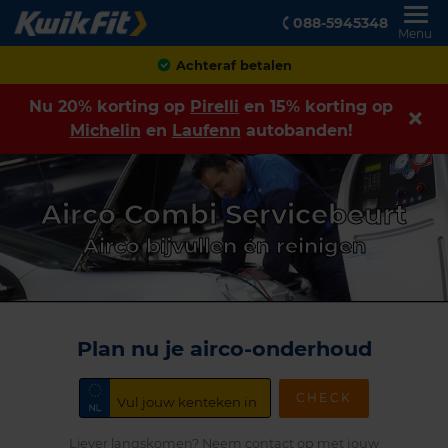
088-5945348
Menu
Achteraf betalen
Nu 20% korting op
Pirelli
en 15% korting op
Michelin
en
Laufenn
autobanden!
Airco Combi Servicebeurt
Airco bijvullen én reinigen
Plan nu je airco-onderhoud
CHECK
Liever langskomen? Neem contact op met jouw