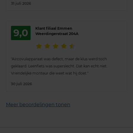
31 juli 2026
Klant filiaal Emmen
9,0
Weerdingerstraat 204A
"Aircovulapparaat was defect, maar de klus werd toch
geklaard. Leenfiets was superslecht. Dat kan echt niet.
Vriendelijke monteur die weet wat hij doet."
30 juli 2026
Meer beoordelingen tonen