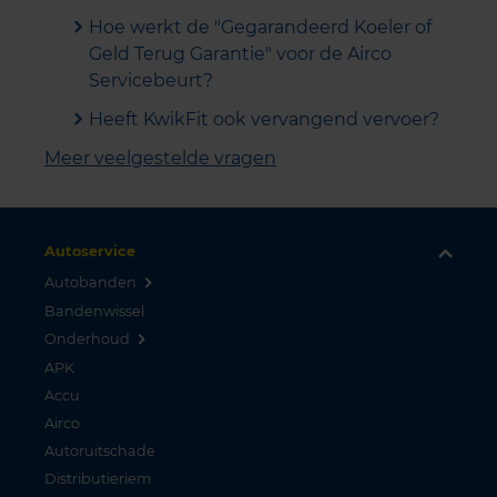
Hoe werkt de "Gegarandeerd Koeler of
Geld Terug Garantie" voor de Airco
Servicebeurt?
Heeft KwikFit ook vervangend vervoer?
Meer veelgestelde vragen
Autoservice
Autobanden
Bandenwissel
Onderhoud
APK
Accu
Airco
Autoruitschade
Distributieriem