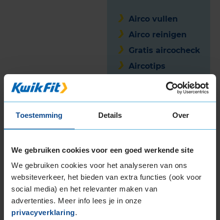
Airco vullen
Airco reinigen
Gratis aircocheck
Aircotips
Hoe werkt je airco?
Toestemming
Details
Over
Een airco zuigt warme lucht naar binnen. Deze
warme lucht wordt over een koude verdamper
geleid, waardoor de warme lucht verandert in
We gebruiken cookies voor een goed werkende site
condens.
We gebruiken cookies voor het analyseren van ons
Vervolgens wordt de gekoelde en ontvochtigde
websiteverkeer, het bieden van extra functies (ook voor
lucht je interieur weer ingeblazen. Dit geeft
social media) en het relevanter maken van
aangename verfrissing in je auto.
advertenties. Meer info lees je in onze
De filters van je aircosysteem vangen pollen, stof
privacyverklaring
.
en vuil op zodat dit niet in je auto terechtkomt.