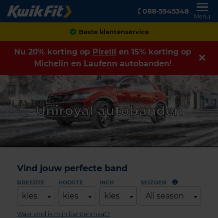
088-5945348
Menu
Achteraf betalen
Nu 20% korting op
Pirelli
en 15% korting op
Michelin
en
Laufenn
autobanden!
Uniroyal autobanden
Vind jouw perfecte band
BREEDTE
HOOGTE
INCH
SEIZOEN
kies
kies
kies
All season
Waar vind ik mijn bandenmaat?