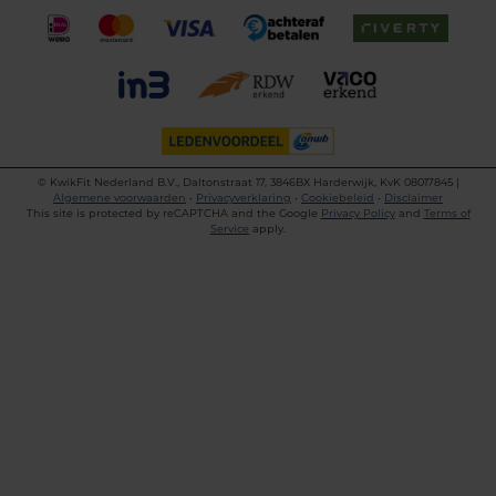
©
KwikFit Nederland B.V., Daltonstraat 17, 3846BX Harderwijk, KvK 08017845 |
Algemene voorwaarden
•
Privacyverklaring
•
Cookiebeleid
•
Disclaimer
This site is protected by reCAPTCHA and the Google
Privacy Policy
and
Terms of
Service
apply.