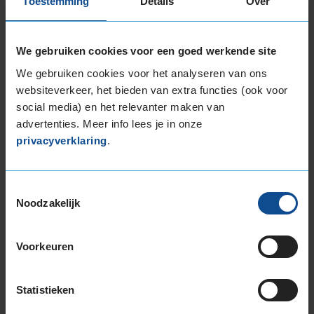
Over Uniroyal
Toestemming
Details
Over
Uniroyal is opgericht in 1892 in Amerika. In haar
beginjaren stond zij bekend als de ‘U.S. Rubber
We gebruiken cookies voor een goed werkende site
Company’. Inmiddels is Uniroyal uitgegroeid tot
We gebruiken cookies voor het analyseren van ons
een wereldwijd gewaardeerde bandenfabrikant. In
websiteverkeer, het bieden van extra functies (ook voor
1958 fuseerde het Amerikaanse rubberbedrijf met
social media) en het relevanter maken van
de Belgische bandenfabrikant Englebert. In 1979
advertenties. Meer info lees je in onze
is het Europese onderdeel van Uniroyal
privacyverklaring
.
geïntegreerd in Continental AG.
Toestemmingsselectie
Noodzakelijk
Voorkeuren
Zomerbanden
Statistieken
Uniroyal RAIN MAX 5