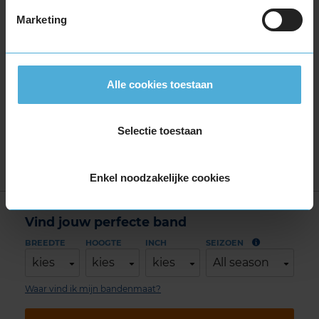
Uniroyal RAINEXPERT
Marketing
Uniroyal RAINEXPERT 3
Uniroyal RAINEXPERT 5
Uniroyal RAINSPORT 5
Alle cookies toestaan
4-seizoensbanden
Uniroyal ALLSEASONEXPERT 2
Selectie toestaan
Uniroyal ALLSEASONEXPERT 3
Uniroyal ALLSEASONMAX
Enkel noodzakelijke cookies
Vind jouw perfecte band
BREEDTE
HOOGTE
INCH
SEIZOEN
kies
kies
kies
All season
Waar vind ik mijn bandenmaat?