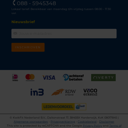
088 - 5945348
Lokaal tarief. Bereikbaar van maandag t/m vrijdag tussen 08.00 - 17.30
uur.
Nieuwsbrief
INSCHRIJVEN
©
KwikFit Nederland B.V., Daltonstraat 17, 3846BX Harderwijk, KvK 08017845 |
Algemene voorwaarden
•
Privacyverklaring
•
Cookiebeleid
•
Disclaimer
This site is protected by reCAPTCHA and the Google
Privacy Policy
and
Terms of