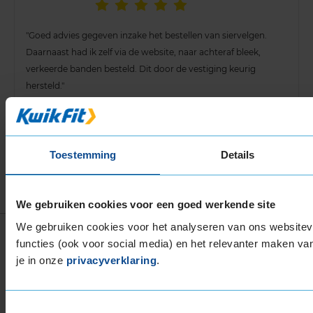
"Goed advies gegeven inzake het bestellen van siervelgen.
Daarnaast had ik zelf via de website, naar achteraf bleek,
verkeerde banden besteld. Dit door de vestiging keurig
hersteld."
31 juli 2026
Toestemming
Details
Meer beoordelingen tonen
We gebruiken cookies voor een goed werkende site
We gebruiken cookies voor het analyseren van ons websiteve
Vind jouw perfecte band
functies (ook voor social media) en het relevanter maken van
je in onze
privacyverklaring
.
BREEDTE
HOOGTE
INCH
SEIZOEN
kies
kies
kies
All season
Toestemmingsselectie
Waar vind ik mijn bandenmaat?