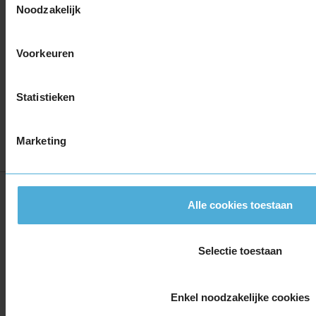
Noodzakelijk
ZOEK
Voorkeuren
Andere zoekopties:
Statistieken
ZOEK OP KENTEKEN
PERSOONLIJK ADVIES
Marketing
Veelgestelde vragen
Alle cookies toestaan
Wat is TPMS?
Mijn voertuig heeft geen TPMS. Moet ik
Selectie toestaan
het achteraf nog in laten bouwen?
Mijn auto is ouder dan november 2014,
Enkel noodzakelijke cookies
maar ik heb wel TPMS. Klopt dit?