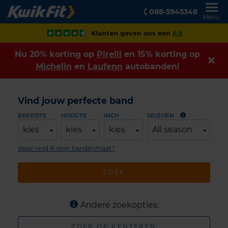
088-5945348
Menu
Klanten geven ons een
8,9
Nu 20% korting op
Pirelli
en 15% korting op
Michelin
en
Laufenn
autobanden!
Vind jouw perfecte band
BREEDTE
HOOGTE
INCH
SEIZOEN
kies
kies
kies
All season
Waar vind ik mijn bandenmaat?
ZOEK
Andere zoekopties:
ZOEK OP KENTEKEN