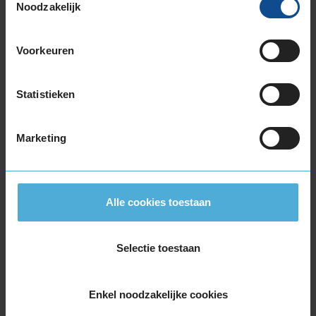
Noodzakelijk
225/50R17 98H EXTRALOAD RUNFLAT
225/55R17 101V EXTRALOAD
225/55R17 97H
Voorkeuren
225/55R17 97H
225/55R17 97H RUNFLAT
Statistieken
225/55R17 97H RUNFLAT
225/60R17 99H
Marketing
225/60R17 99H
235/45R17 97V EXTRALOAD
235/55R17 103V EXTRALOAD
235/55R17 99H
Alle cookies toestaan
245/45R17 99V EXTRALOAD
255/40R17 98V EXTRALOAD
Selectie toestaan
18-inch banden
205/40R18 86V EXTRALOAD RUNFLAT
215/40R18 89V EXTRALOAD
Enkel noodzakelijke cookies
215/50R18 92V