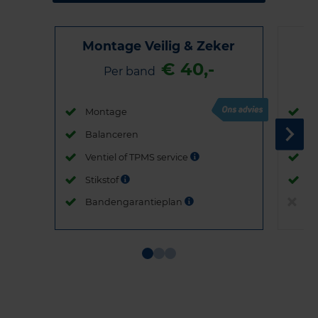
Montage Veilig & Zeker
€ 40,-
Per band
Montage
M
Balanceren
B
Ventiel of TPMS service
Ve
Stikstof
St
Bandengarantieplan
B
Item
1
of