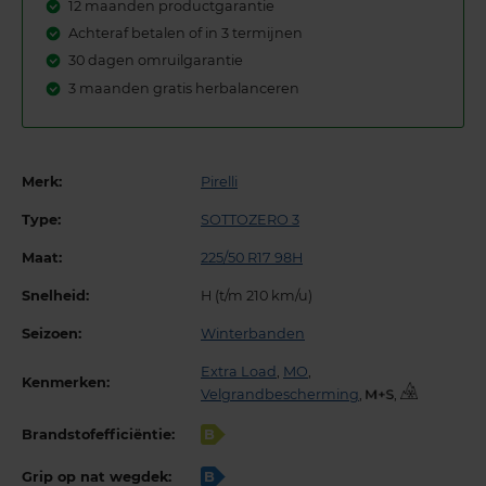
12 maanden productgarantie
Achteraf betalen of in 3 termijnen
30 dagen omruilgarantie
3 maanden gratis herbalanceren
Merk:
Pirelli
Type:
SOTTOZERO 3
Maat:
225/50 R17 98H
Snelheid:
H (t/m 210 km/u)
Seizoen:
Winterbanden
Extra Load
,
MO
,
Kenmerken:
Velgrandbescherming
,
,
Brandstofefficiëntie:
B
Grip op nat wegdek:
B