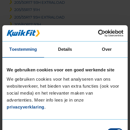
205/50R17 93H EXTRALOAD
205/55R17 91H
205/55R17 95H EXTRALOAD
205/60R17 93H
215/45R17 91H EXTRALOAD
215/50R17 95V EXTRALOAD
215/55R17 94H
Toestemming
Details
Over
215/55R17 98V EXTRALOAD
215/65R17 99H
225/45R17 91H
We gebruiken cookies voor een goed werkende site
225/45R17 91H RUNFLAT
We gebruiken cookies voor het analyseren van ons
225/45R17 91H RUNFLAT
websiteverkeer, het bieden van extra functies (ook voor
225/45R17 94H EXTRALOAD
social media) en het relevanter maken van
225/45R17 94V EXTRALOAD
advertenties. Meer info lees je in onze
225/50R17 94H
privacyverklaring
.
225/50R17 94H RUNFLAT
225/50R17 98H EXTRALOAD
Toestemmingsselectie
225/50R17 98H EXTRALOAD