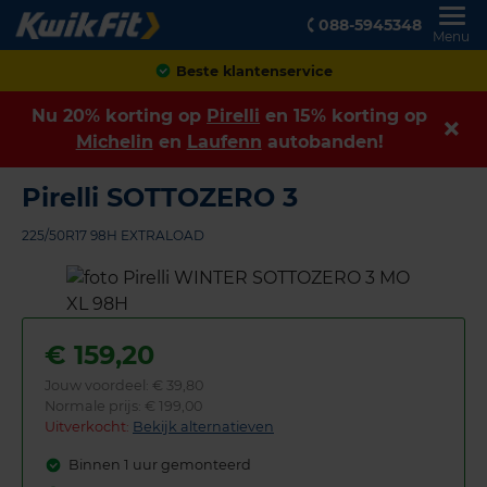
088-5945348
Menu
Achteraf betalen
Nu 20% korting op
Pirelli
en 15% korting op
Michelin
en
Laufenn
autobanden!
Pirelli SOTTOZERO 3
225/50R17 98H EXTRALOAD
€
159,20
Jouw voordeel:
€ 39,80
Normale prijs: € 199,00
Uitverkocht:
Bekijk alternatieven
Binnen 1 uur gemonteerd