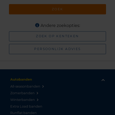
ZOEK
Andere zoekopties:
ZOEK OP KENTEKEN
PERSOONLIJK ADVIES
Autobanden
All-seasonbanden
Zomerbanden
Winterbanden
Extra Load banden
Runflat banden