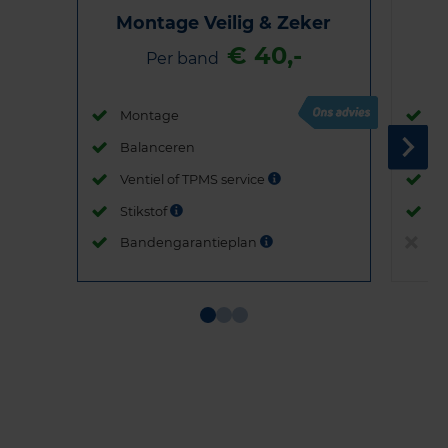
Montage Veilig & Zeker
€ 40,-
Per band
Montage
M
Balanceren
B
Ventiel of TPMS service
Ve
Stikstof
St
Bandengarantieplan
B
Item
1
of
3