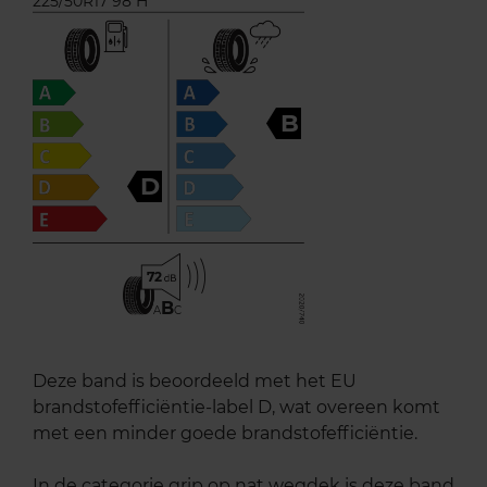
225/50R17 98 H
B
D
72
B
A
C
Deze band is beoordeeld met het EU
brandstofefficiëntie-label D, wat overeen komt
met een minder goede brandstofefficiëntie.
In de categorie grip op nat wegdek is deze band