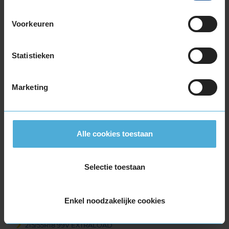
225/55R17 101V EXTRALOAD
225/55R17 97H
Voorkeuren
225/55R17 97H
225/55R17 97H RUNFLAT
225/55R17 97H RUNFLAT
Statistieken
225/60R17 99H
225/60R17 99H
Marketing
235/45R17 97V EXTRALOAD
235/55R17 103V EXTRALOAD
235/55R17 99H
245/45R17 99V EXTRALOAD
Alle cookies toestaan
255/40R17 98V EXTRALOAD
18-inch banden
Selectie toestaan
205/40R18 86V EXTRALOAD RUNFLAT
215/40R18 89V EXTRALOAD
215/50R18 92V
Enkel noodzakelijke cookies
215/55R18 95H
215/55R18 99V EXTRALOAD