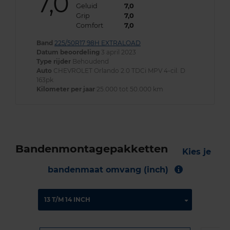
7,0
Geluid
7,0
Grip
7,0
Comfort
7,0
Band
225/50R17 98H EXTRALOAD
Datum beoordeling
3 april 2023
Type rijder
Behoudend
Auto
CHEVROLET Orlando 2.0 TDCi MPV 4-cil. D
163pk
Kilometer per jaar
25.000 tot 50.000 km
Bandenmontagepakketten
Kies je
bandenmaat omvang (inch)