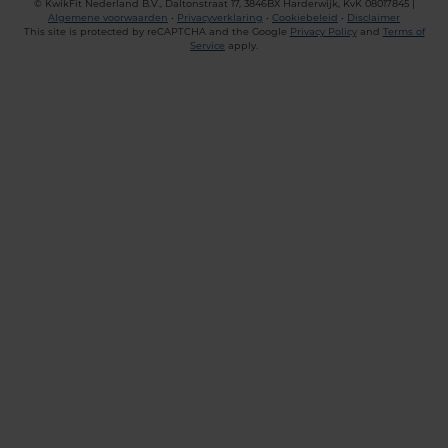
©
KwikFit Nederland B.V., Daltonstraat 17, 3846BX Harderwijk, KvK 08017845 |
Algemene voorwaarden
•
Privacyverklaring
•
Cookiebeleid
•
Disclaimer
This site is protected by reCAPTCHA and the Google
Privacy Policy
and
Terms of
Service
apply.