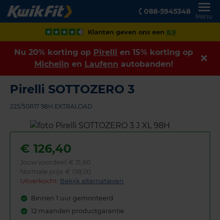
088-5945348
Menu
Klanten geven ons een
8,9
Nu 20% korting op
Pirelli
en 15% korting op
Michelin
en
Laufenn
autobanden!
Pirelli SOTTOZERO 3
225/50R17 98H EXTRALOAD
€
126,40
Jouw voordeel:
€ 31,60
Normale prijs: € 158,00
Uitverkocht:
Bekijk alternatieven
Binnen 1 uur gemonteerd
12 maanden productgarantie