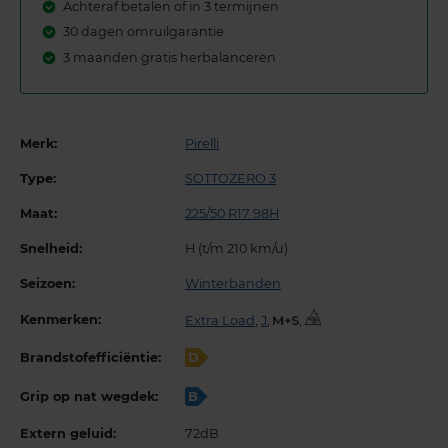
Achteraf betalen of in 3 termijnen
30 dagen omruilgarantie
3 maanden gratis herbalanceren
Merk:
Pirelli
Type:
SOTTOZERO 3
Maat:
225/50 R17 98H
Snelheid:
H (t/m 210 km/u)
Seizoen:
Winterbanden
Kenmerken:
Extra Load
,
J
,
,
Brandstofefficiëntie:
D
Grip op nat wegdek:
B
Extern geluid:
72dB