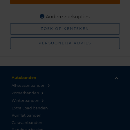
Andere zoekopties:
ZOEK OP KENTEKEN
PERSOONLIJK ADVIES
Autobanden
All-seasonbanden
Zomerbanden
Winterbanden
Extra Load banden
Runflat banden
Caravanbanden
Banden wisselen