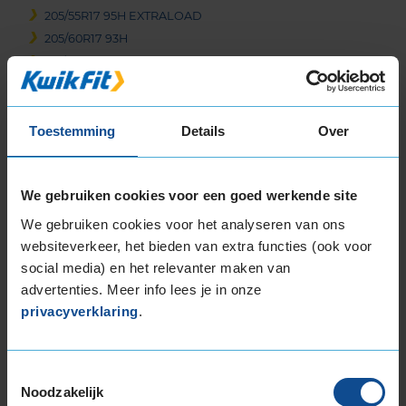
205/55R17 95H EXTRALOAD
205/60R17 93H
215/45R17 91H EXTRALOAD
215/50R17 95V EXTRALOAD
215/55R17 94H
Toestemming
Details
Over
215/55R17 98V EXTRALOAD
215/65R17 99H
225/45R17 91H
We gebruiken cookies voor een goed werkende site
225/45R17 91H RUNFLAT
225/45R17 91H RUNFLAT
We gebruiken cookies voor het analyseren van ons
websiteverkeer, het bieden van extra functies (ook voor
225/45R17 94H EXTRALOAD
social media) en het relevanter maken van
225/45R17 94V EXTRALOAD
advertenties. Meer info lees je in onze
225/50R17 94H
privacyverklaring
.
225/50R17 94H RUNFLAT
225/50R17 98H EXTRALOAD
225/50R17 98H EXTRALOAD
Toestemmingsselectie
225/50R17 98H EXTRALOAD RUNFLAT
Noodzakelijk