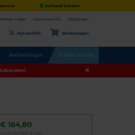
service
Achteraf betalen
estelde vragen
Klantenservice
Vestigingen
Mijn KwikFit
Winkelwagen
Aanbiedingen
E-Bike Service
tobanden!
€
164,80
Jouw voordeel:
€ 41,20