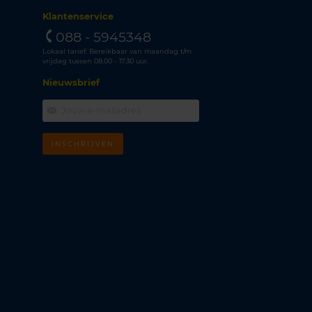
Klantenservice
088 - 5945348
Lokaal tarief. Bereikbaar van maandag t/m
vrijdag tussen 08.00 - 17.30 uur.
Nieuwsbrief
INSCHRIJVEN
m
k