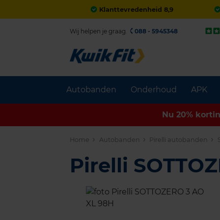
Klanttevredenheid 8,9
Wij helpen je graag.
088 - 5945348
Autobanden
Onderhoud
APK
Nu 20% korti
Home
Autobanden
Pirelli autobanden
Pirelli SOTTO