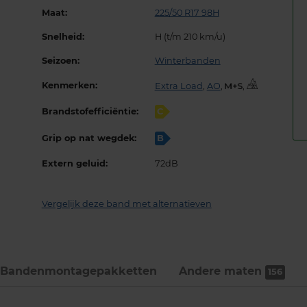
Maat:
225/50 R17 98H
Snelheid:
H (t/m 210 km/u)
Seizoen:
Winterbanden
Kenmerken:
Extra Load
,
AO
,
,
Brandstofefficiëntie:
C
Grip op nat wegdek:
B
Extern geluid:
72dB
Vergelijk deze band met alternatieven
Bandenmontage­pakketten
Andere maten
156