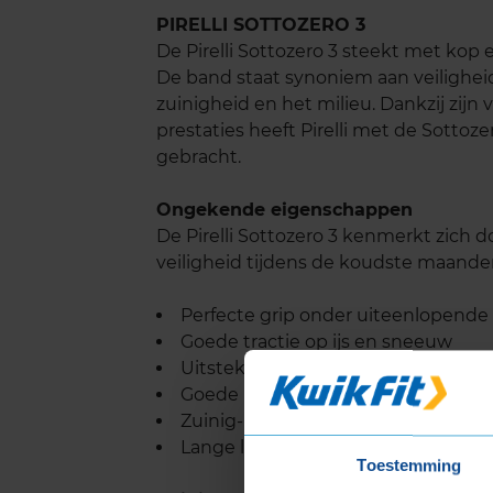
PIRELLI SOTTOZERO 3
De Pirelli Sottozero 3 steekt met ko
De band staat synoniem aan veilighei
zuinigheid en het milieu. Dankzij zijn
prestaties heeft Pirelli met de Sotto
gebracht.
Ongekende eigenschappen
De Pirelli Sottozero 3 kenmerkt zich d
veiligheid tijdens de koudste maanden
Perfecte grip onder uiteenlopen
Goede tractie op ijs en sneeuw
Uitstekende remprestaties
Goede bescherming tegen aquapl
Zuinig- en milieuvriendelijkheid
Lange levensduur
Toestemming