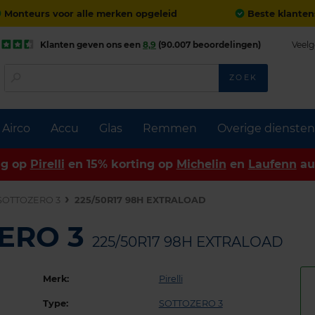
Monteurs voor alle merken opgeleid
Beste klanten
Klanten geven ons een
8,9
(90.007 beoordelingen)
Veelg
ZOEK
Airco
Accu
Glas
Remmen
Overige diensten
ng op
Pirelli
en 15% korting op
Michelin
en
Laufenn
au
SOTTOZERO 3
225/50R17 98H EXTRALOAD
ZERO 3
225/50R17 98H EXTRALOAD
Merk:
Pirelli
Type:
SOTTOZERO 3