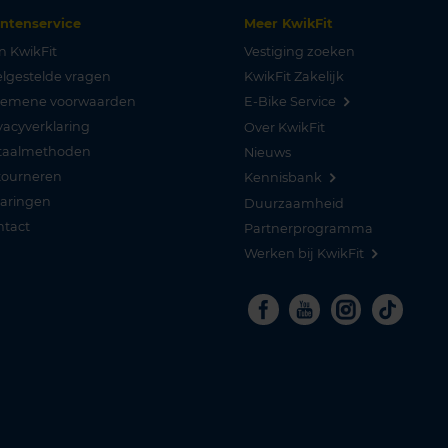
antenservice
Meer KwikFit
n KwikFit
Vestiging zoeken
lgestelde vragen
KwikFit Zakelijk
gemene voorwaarden
E-Bike Service
vacyverklaring
Over KwikFit
taalmethoden
Nieuws
tourneren
Kennisbank
varingen
Duurzaamheid
ntact
Partnerprogramma
Werken bij KwikFit
Facebook
Youtube
Instagra
Tikto