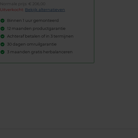
Normale prijs: € 206,00
Uitverkocht:
Bekijk alternatieven
Binnen 1 uur gemonteerd
12 maanden productgarantie
Achteraf betalen of in 3 termijnen
30 dagen omruilgarantie
3 maanden gratis herbalanceren