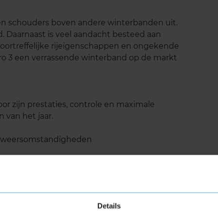
p en schouders boven andere winterbanden uit.
d. Daarnaast is veel aandacht besteed aan
 voortreffelijke rijeigenschappen en ongekende
zero 3 een verrassende winterband op de markt
oor zijn prestaties, controle en maximale
 van het jaar.
de weersomstandigheden
aning
Details