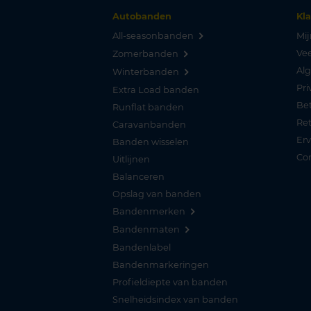
Autobanden
Kl
All-seasonbanden
Mij
Vee
Zomerbanden
Al
Winterbanden
Pri
Extra Load banden
Be
Runflat banden
Re
Caravanbanden
Er
Banden wisselen
Co
Uitlijnen
Balanceren
Opslag van banden
Bandenmerken
Bandenmaten
Bandenlabel
Bandenmarkeringen
Profieldiepte van banden
Snelheidsindex van banden