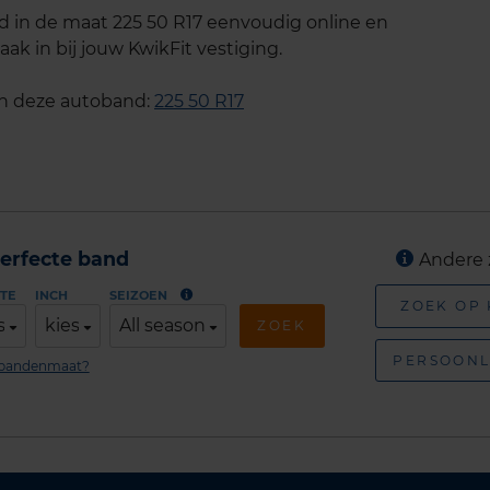
d in de maat 225 50 R17 eenvoudig online en
ak in bij jouw KwikFit vestiging.
an deze autoband:
225 50 R17
erfecte band
Andere 
TE
INCH
SEIZOEN
ZOEK OP
s
kies
All season
ZOEK
PERSOONL
n bandenmaat?