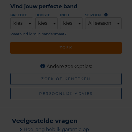
Vind jouw perfecte band
BREEDTE
HOOGTE
INCH
SEIZOEN
kies
kies
kies
All season
Waar vind ik mijn bandenmaat?
ZOEK
Andere zoekopties:
ZOEK OP KENTEKEN
PERSOONLIJK ADVIES
Veelgestelde vragen
Hoe lang heb ik garantie op