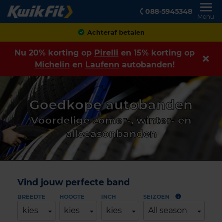
088-5945348
Menu
Achteraf betalen
Nu 20% korting op
Pirelli
en 15% korting op
Michelin
en
Laufenn
autobanden!
Goedkope autobanden
Voordelige zomer-, winter- en
allseasonbanden
Vind jouw perfecte band
BREEDTE
HOOGTE
INCH
SEIZOEN
kies
kies
kies
All season