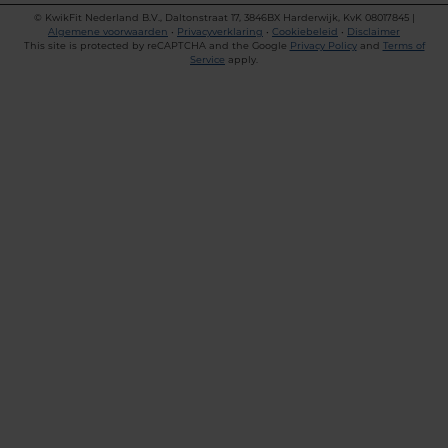
©
KwikFit Nederland B.V., Daltonstraat 17, 3846BX Harderwijk, KvK 08017845 |
Algemene voorwaarden
•
Privacyverklaring
•
Cookiebeleid
•
Disclaimer
This site is protected by reCAPTCHA and the Google
Privacy Policy
and
Terms of
Service
apply.