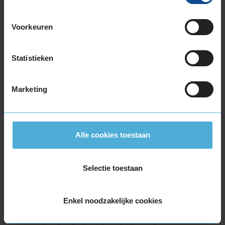
Hoe kies ik autobanden?
Waarom zijn autobanden soms duur?
Voorkeuren
Wat kosten nieuwe autobanden?
Statistieken
Waar koop je goedkope autobanden?
Uit welke bandenmontagepakketten
Marketing
kan ik kiezen?
Hoe monteer ik mijn autobanden?
Na mijn bandenwissel bij KwikFit werd
Alle cookies toestaan
mij verzocht na 150 kilometer rijden
weer terug te komen om de wielen te
controleren. Waarom is dat?
Selectie toestaan
Wat zijn de kosten voor de opslag van
banden?
Enkel noodzakelijke cookies
Kan KwikFit mijn banden opslaan?