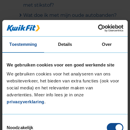
met stikstof?
Wat doe ik met mijn oude autobanden?
Kan ik winterbanden combineren met
all season banden?
Welk merk autobanden zijn goed?
Toestemming
Details
Over
Welke banden heb ik nodig?
Welke autoband is het beste?
We gebruiken cookies voor een goed werkende site
Waar koop je autobanden?
We gebruiken cookies voor het analyseren van ons
websiteverkeer, het bieden van extra functies (ook voor
Kan ik banden los bestellen, dus zonder
social media) en het relevanter maken van
montage?
advertenties. Meer info lees je in onze
Kan ik ook banden/velgen inruilen bij
privacyverklaring
.
KwikFit?
Hoe kan ik banden in verschillende
Toestemmingsselectie
maten bestellen?
Noodzakelijk