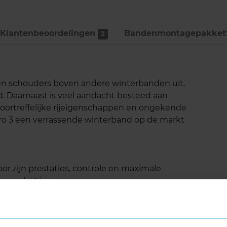
Klantenbeoordelingen
Bandenmontage­pakket
2
p en schouders boven andere winterbanden uit.
d. Daarnaast is veel aandacht besteed aan
 voortreffelijke rijeigenschappen en ongekende
zero 3 een verrassende winterband op de markt
oor zijn prestaties, controle en maximale
 van het jaar.
de weersomstandigheden