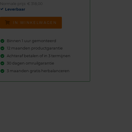
Normale prijs: € 318,00
Leverbaar
IN WINKELWAGEN
Binnen 1 uur gemonteerd
12 maanden productgarantie
Achteraf betalen of in 3 termijnen
30 dagen omruilgarantie
3 maanden gratis herbalanceren