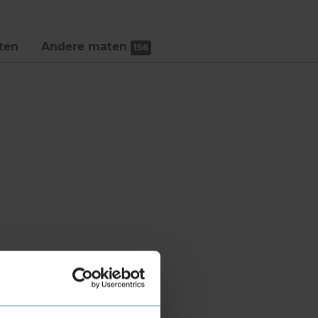
ten
Andere maten
156