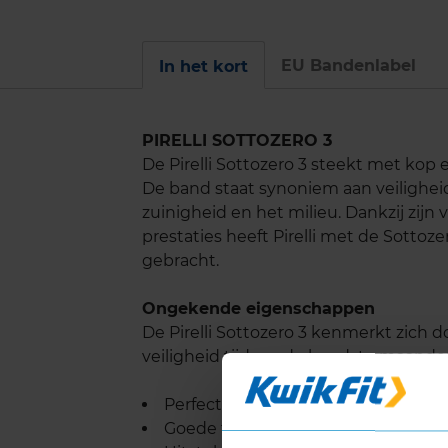
EU Bandenlabel
In het kort
PIRELLI SOTTOZERO 3
De Pirelli Sottozero 3 steekt met ko
De band staat synoniem aan veilighei
zuinigheid en het milieu. Dankzij zijn
prestaties heeft Pirelli met de Sotto
gebracht.
Ongekende eigenschappen
De Pirelli Sottozero 3 kenmerkt zich d
veiligheid tijdens de koudste maanden
Perfecte grip onder uiteenlopen
Goede tractie op ijs en sneeuw