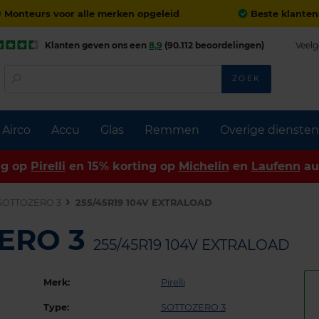
Monteurs voor alle merken opgeleid
Beste klanten
Klanten geven ons een
8,9
(90.112 beoordelingen)
Veelg
ZOEK
Airco
Accu
Glas
Remmen
Overige diensten
ng op
Pirelli
en 15% korting op
Michelin
en
Laufenn
au
SOTTOZERO 3
255/45R19 104V EXTRALOAD
ZERO 3
255/45R19 104V EXTRALOAD
Merk:
Pirelli
Type:
SOTTOZERO 3