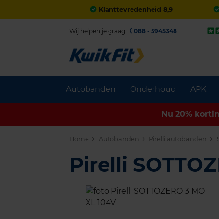
Klanttevredenheid 8,9
Wij helpen je graag.
088 - 5945348
Autobanden
Onderhoud
APK
Nu 20% korti
Home
Autobanden
Pirelli autobanden
Pirelli SOTTO