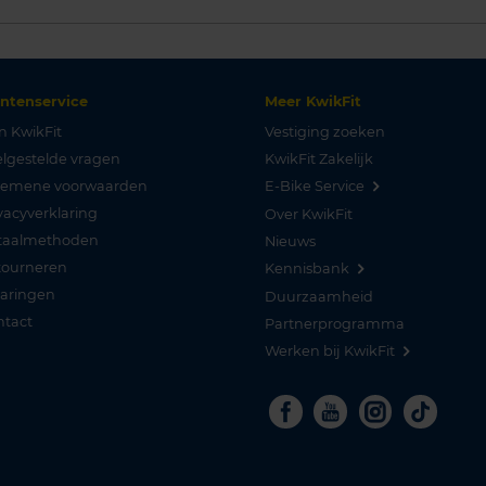
antenservice
Meer KwikFit
n KwikFit
Vestiging zoeken
lgestelde vragen
KwikFit Zakelijk
gemene voorwaarden
E-Bike Service
vacyverklaring
Over KwikFit
taalmethoden
Nieuws
tourneren
Kennisbank
varingen
Duurzaamheid
ntact
Partnerprogramma
Werken bij KwikFit
Facebook
Youtube
Instagra
Tikto