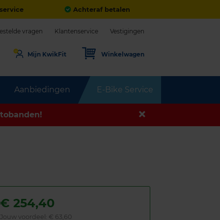
service
Achteraf betalen
estelde vragen
Klantenservice
Vestigingen
Mijn KwikFit
Winkelwagen
Aanbiedingen
E-Bike Service
tobanden!
€
254,40
Jouw voordeel:
€ 63,60