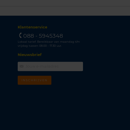
Klantenservice
088 - 5945348
Lokaal tarief. Bereikbaar van maandag t/m
vrijdag tussen 08.00 - 17.30 uur.
Nieuwsbrief
INSCHRIJVEN
m
k