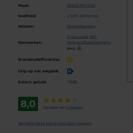
Maat:
255/45 R19 104V
Snelheid:
V (t/m 240 km/u)
Seizoen:
Winterbanden
Extra Load
,
MO
,
Velgrandbescherming
,
Kenmerken:
,
Brandstofefficiëntie:
C
Grip op nat wegdek:
B
Extern geluid:
73dB
8,0
Op basis van
2 reviews
Vergelijk deze band met alternatieven