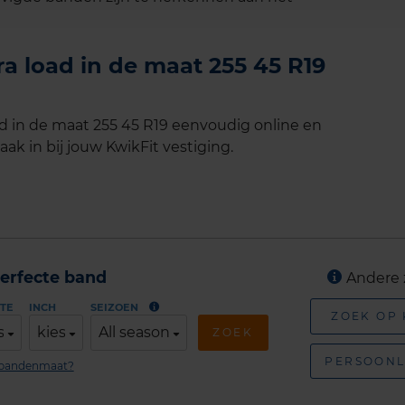
ra load in de maat 255 45 R19
ad in de maat 255 45 R19 eenvoudig online en
ak in bij jouw KwikFit vestiging.
erfecte band
Andere 
TE
INCH
SEIZOEN
ZOEK OP
s
kies
All season
ZOEK
PERSOONL
n bandenmaat?