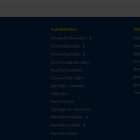
Autobanden
Kl
All-seasonbanden
Mij
Vee
Zomerbanden
Al
Winterbanden
Pri
Extra Load banden
Be
Runflat banden
Re
Caravanbanden
Er
Banden wisselen
Co
Uitlijnen
Balanceren
Opslag van banden
Bandenmerken
Bandenmaten
Bandenlabel