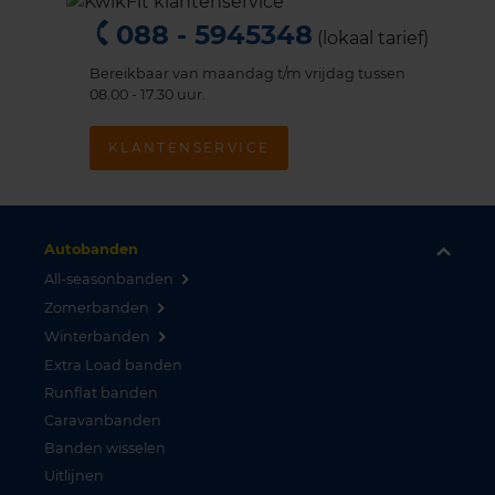
088 - 5945348
(lokaal tarief)
Bereikbaar van maandag t/m vrijdag tussen
08.00 - 17.30 uur.
KLANTENSERVICE
Autobanden
All-seasonbanden
Zomerbanden
Winterbanden
Extra Load banden
Runflat banden
Caravanbanden
Banden wisselen
Uitlijnen