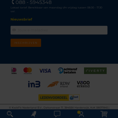
088 - 5945348
Lokaal tarief. Bereikbaar van maandag t/m vrijdag tussen 08.00 - 17.30
uur.
Nieuwsbrief
INSCHRIJVEN
©
KwikFit Nederland B.V., Daltonstraat 17, 3846BX Harderwijk, KvK 08017845 |
Algemene voorwaarden
•
Privacyverklaring
•
Cookiebeleid
•
Disclaimer
This site is protected by reCAPTCHA and the Google
Privacy Policy
and
Terms of