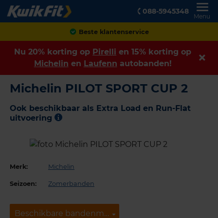
088-5945348
Menu
Achteraf betalen
Nu 20% korting op
Pirelli
en 15% korting op
Michelin
en
Laufenn
autobanden!
Michelin PILOT SPORT CUP 2
Ook beschikbaar als Extra Load en Run-Flat
uitvoering
Merk:
Michelin
Seizoen:
Zomerbanden
Beschikbare bandenmaten
Beschikbare bandenmaten