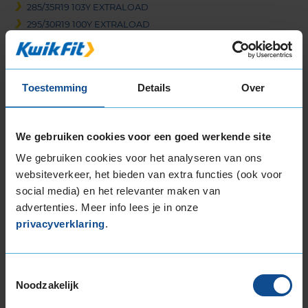
285/35R19 103Y EXTRALOAD
295/30R19 100Y EXTRALOAD
305/30R19 102Y EXTRALOAD
305/30R19 102Y EXTRALOAD
305/30R19 102Y EXTRALOAD
Toestemming
Details
Over
325/30R19 105Y EXTRALOAD
325/30R19 105Y EXTRALOAD
345/30R19 109Y EXTRALOAD
We gebruiken cookies voor een goed werkende site
20-inch banden
We gebruiken cookies voor het analyseren van ons
235/35R20 92Y EXTRALOAD
websiteverkeer, het bieden van extra functies (ook voor
245/30R20 90Y EXTRALOAD
social media) en het relevanter maken van
245/30R20 90Y EXTRALOAD
advertenties. Meer info lees je in onze
245/30R20 90Y EXTRALOAD
privacyverklaring
.
245/35R20 95Y EXTRALOAD
245/35R20 95Y EXTRALOAD
Toestemmingsselectie
245/35R20 95Y EXTRALOAD
Noodzakelijk
245/35R20 95Y EXTRALOAD