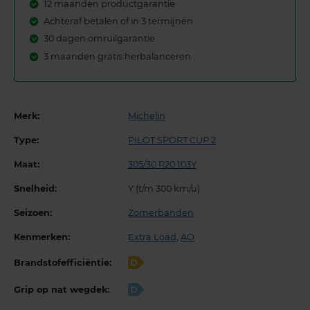
12 maanden productgarantie
Achteraf betalen of in 3 termijnen
30 dagen omruilgarantie
3 maanden gratis herbalanceren
Merk:
Michelin
Type:
PILOT SPORT CUP 2
Maat:
305/30 R20 103Y
Snelheid:
Y (t/m 300 km/u)
Seizoen:
Zomerbanden
Kenmerken:
Extra Load
,
AO
Brandstofefficiëntie:
D
Grip op nat wegdek:
D