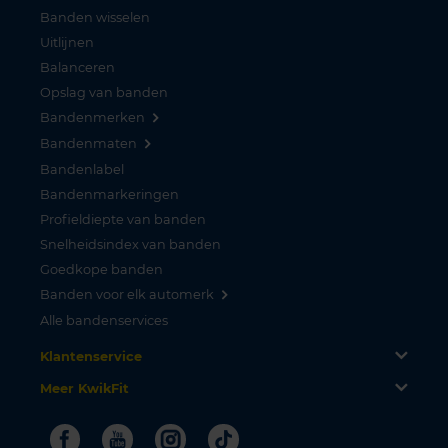
Banden wisselen
Uitlijnen
Balanceren
Opslag van banden
Bandenmerken
Bandenmaten
Bandenlabel
Bandenmarkeringen
Profieldiepte van banden
Snelheidsindex van banden
Goedkope banden
Banden voor elk automerk
Alle bandenservices
Klantenservice
Meer KwikFit
Facebook
Youtube
Instagram
Tiktok