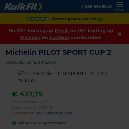
088-5945348
Menu
Klanten geven ons een
8,9
Nu 20% korting op
Pirelli
en 15% korting op
Michelin
en
Laufenn
autobanden!
Michelin PILOT SPORT CUP 2
305/30R20 103Y EXTRALOAD
€
437,75
Jouw voordeel:
€ 77,25
Normale prijs: € 515,00
Uitverkocht:
Bekijk alternatieven
Binnen 1 uur gemonteerd