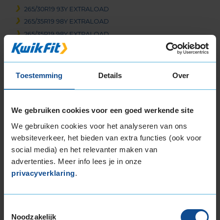
265/30R19 93Y EXTRALOAD
265/35R19 98Y EXTRALOAD
265/35R19 98Y EXTRALOAD
265/35R19 98Y EXTRALOAD
265/35R19 98Y EXTRALOAD
265/35R19 98Y EXTRALOAD
Toestemming
Details
Over
265/35R19 98Y EXTRALOAD
265/35R19 98Y EXTRALOAD
265/40R19 102Y EXTRALOAD
We gebruiken cookies voor een goed werkende site
275/35R19 100Y EXTRALOAD
We gebruiken cookies voor het analyseren van ons
275/35R19 100Y EXTRALOAD
websiteverkeer, het bieden van extra functies (ook voor
275/35R19 100Y EXTRALOAD
social media) en het relevanter maken van
275/35R19 100Y EXTRALOAD
advertenties. Meer info lees je in onze
285/35R19 103Y EXTRALOAD
privacyverklaring
.
285/35R19 103Y EXTRALOAD
285/35R19 103Y EXTRALOAD
Toestemmingsselectie
285/35R19 103Y EXTRALOAD
Noodzakelijk