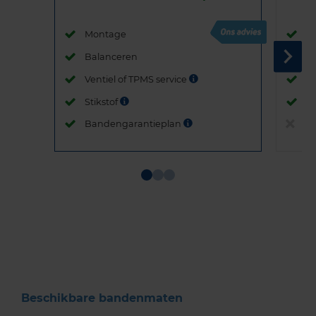
Montage
M
Balanceren
B
Ventiel of TPMS service
Ve
Stikstof
St
Bandengarantieplan
B
Item
1
of
3
Beschikbare bandenmaten