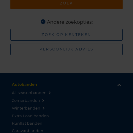
ZOEK
Andere zoekopties:
ZOEK OP KENTEKEN
PERSOONLIJK ADVIES
Autobanden
All-seasonbanden
Zomerbanden
Winterbanden
Extra Load banden
Runflat banden
Caravanbanden