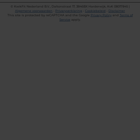
©
KwikFit Nederland B.V., Daltonstraat 17, 3846BX Harderwijk, KvK 08017845 |
Algemene voorwaarden
•
Privacyverklaring
•
Cookiebeleid
•
Disclaimer
This site is protected by reCAPTCHA and the Google
Privacy Policy
and
Terms of
Service
apply.