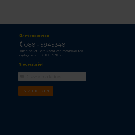
Klantenservice
088 - 5945348
Lokaal tarief. Bereikbaar van maandag t/m
vrijdag tussen 08.00 - 17.30 uur.
Nieuwsbrief
INSCHRIJVEN
m
k