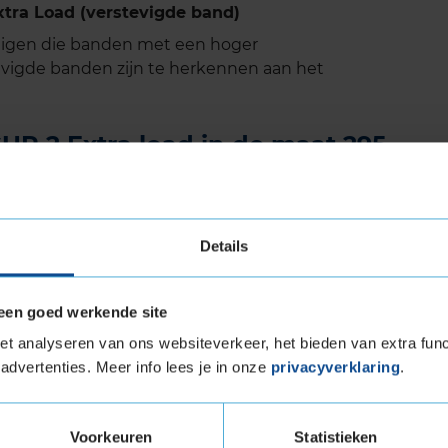
tra Load (verstevigde band)
tuigen die banden met een hoger
vigde banden zijn te herkennen aan het
UP 2 Extra load in de maat 295
Extra load in de maat 295 30 R19 eenvoudig
tageafspraak in bij jouw KwikFit vestiging.
Details
een goed werkende site
and
t analyseren van ons websiteverkeer, het bieden van extra func
advertenties. Meer info lees je in onze
privacyverklaring
.
 EVO
Voorkeuren
Statistieken