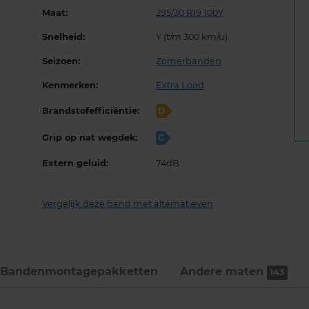
Maat:
295/30 R19 100Y
Snelheid:
Y (t/m 300 km/u)
Seizoen:
Zomerbanden
Kenmerken:
Extra Load
Brandstofefficiëntie:
D
Grip op nat wegdek:
C
Extern geluid:
74dB
Vergelijk deze band met alternatieven
Bandenmontage­pakketten
Andere maten
143