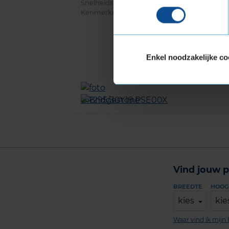
Snelheidsindex:
Y
Kenmerken:
Extra Load
,
Velgrandbescherm
Enkel noodzakelijke co
Vind jouw p
BREEDTE
HOOG
kies
kie
Waar vind ik mij