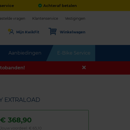
service
Achteraf betalen
estelde vragen
Klantenservice
Vestigingen
Mijn KwikFit
Winkelwagen
Aanbiedingen
E-Bike Service
tobanden!
00Y EXTRALOAD
€
368,90
Jouw voordeel:
€ 65,10