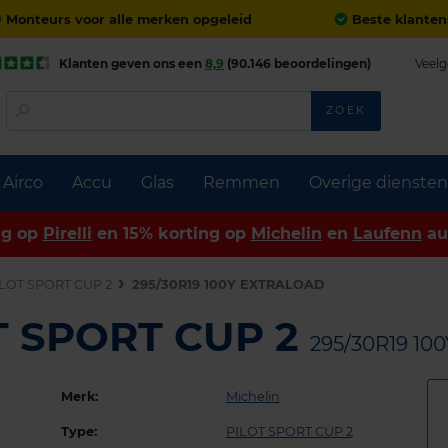
Monteurs voor alle merken opgeleid
Beste klanten
Klanten geven ons een
8,9
(90.146 beoordelingen)
Veelg
ZOEK
Airco
Accu
Glas
Remmen
Overige diensten
ng op
Pirelli
en 15% korting op
Michelin
en
Laufenn
au
LOT SPORT CUP 2
295/30R19 100Y EXTRALOAD
OT SPORT CUP 2
295/30R19 1
Merk:
Michelin
Type:
PILOT SPORT CUP 2