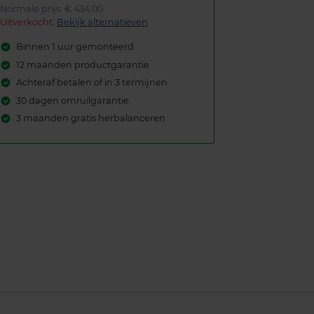
Normale prijs: € 434,00
Uitverkocht:
Bekijk alternatieven
Binnen 1 uur gemonteerd
12 maanden productgarantie
Achteraf betalen of in 3 termijnen
30 dagen omruilgarantie
3 maanden gratis herbalanceren