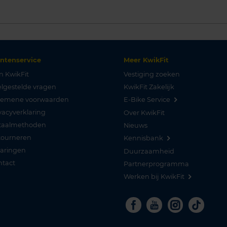
antenservice
Meer KwikFit
n KwikFit
Vestiging zoeken
lgestelde vragen
KwikFit Zakelijk
gemene voorwaarden
E-Bike Service
vacyverklaring
Over KwikFit
taalmethoden
Nieuws
tourneren
Kennisbank
varingen
Duurzaamheid
ntact
Partnerprogramma
Werken bij KwikFit
Facebook
Youtube
Instagra
Tikto