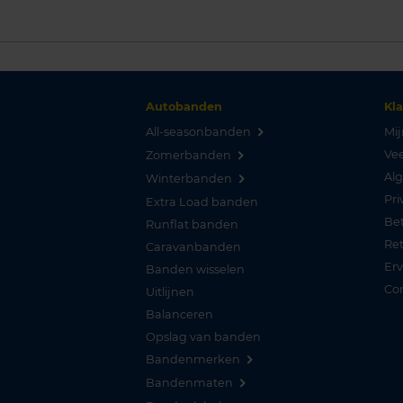
Autobanden
Kl
All-seasonbanden
Mij
Vee
Zomerbanden
Al
Winterbanden
Pri
Extra Load banden
Be
Runflat banden
Re
Caravanbanden
Er
Banden wisselen
Co
Uitlijnen
Balanceren
Opslag van banden
Bandenmerken
Bandenmaten