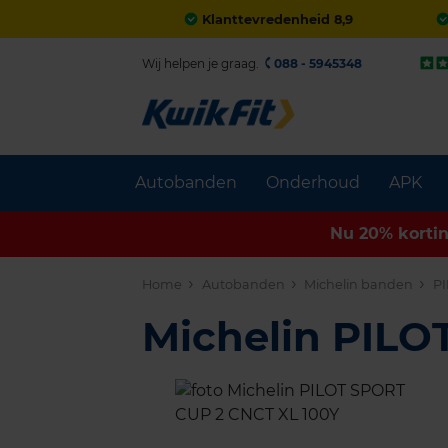
Klanttevredenheid 8,9
Wij helpen je graag.
088 - 5945348
Autobanden
Onderhoud
APK
Nu 20% korti
Home
Autobanden
Michelin banden
PI
Michelin PIL