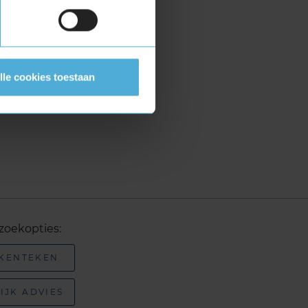
lle cookies toestaan
zoekopties:
 KENTEKEN
IJK ADVIES