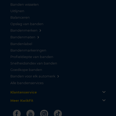
Banden wisselen
Uitlijnen
Balanceren
Opslag van banden
Bandenmerken
Bandenmaten
Bandenlabel
Bandenmarkeringen
Profieldiepte van banden
Snelheidsindex van banden
Goedkope banden
Banden voor elk automerk
Alle bandenservices
Klantenservice
Meer KwikFit
Facebook
Youtube
Instagram
Tiktok