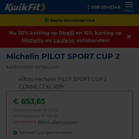
088-5945348
Menu
Achteraf betalen
Nu 20% korting op
Pirelli
en 15% korting op
Michelin
en
Laufenn
autobanden!
Michelin PILOT SPORT CUP 2
345/30R19 109Y EXTRALOAD
€
653,65
Jouw voordeel:
€ 115,35
Normale prijs: € 769,00
Uitverkocht:
Bekijk alternatieven
Binnen 1 uur gemonteerd