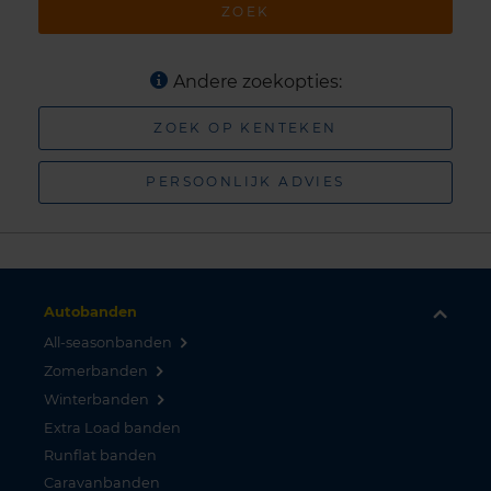
ZOEK
Andere zoekopties:
ZOEK OP KENTEKEN
PERSOONLIJK ADVIES
Autobanden
All-seasonbanden
Zomerbanden
Winterbanden
Extra Load banden
Runflat banden
Caravanbanden