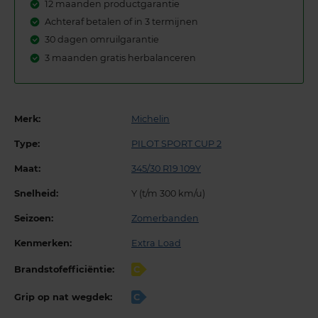
12 maanden productgarantie
Achteraf betalen of in 3 termijnen
30 dagen omruilgarantie
3 maanden gratis herbalanceren
Merk:
Michelin
Type:
PILOT SPORT CUP 2
Maat:
345/30 R19 109Y
Snelheid:
Y (t/m 300 km/u)
Seizoen:
Zomerbanden
Kenmerken:
Extra Load
Brandstofefficiëntie:
C
Grip op nat wegdek:
C