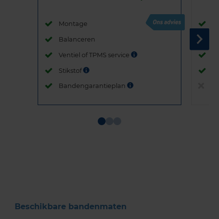
Montage
M
Balanceren
B
Ventiel of TPMS service
Ve
Stikstof
St
Bandengarantieplan
B
Item
1
of
3
Beschikbare bandenmaten