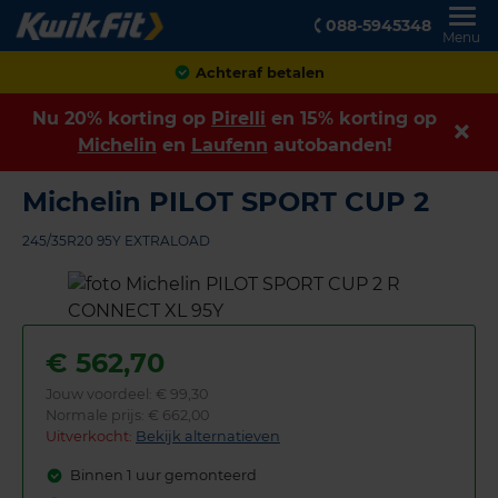
088-5945348
Menu
Achteraf betalen
Nu 20% korting op
Pirelli
en 15% korting op
Michelin
en
Laufenn
autobanden!
Michelin PILOT SPORT CUP 2
245/35R20 95Y EXTRALOAD
€
562,70
Jouw voordeel:
€ 99,30
Normale prijs: € 662,00
Uitverkocht:
Bekijk alternatieven
Binnen 1 uur gemonteerd