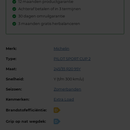
12 maanden productgarantie
Achteraf betalen of in 3 termijnen
30 dagen omruilgarantie
3 maanden gratis herbalanceren
Merk:
Michelin
Type:
PILOT SPORT CUP 2
Maat:
245/35 R20 95Y
Snelheid:
Y (t/m 300 km/u)
Seizoen:
Zomerbanden
Kenmerken:
Extra Load
Brandstofefficiëntie:
D
Grip op nat wegdek:
D