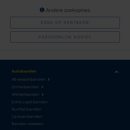
Andere zoekopties:
ZOEK OP KENTEKEN
PERSOONLIJK ADVIES
Autobanden
All-seasonbanden
Zomerbanden
Winterbanden
Extra Load banden
Runflat banden
Caravanbanden
Banden wisselen