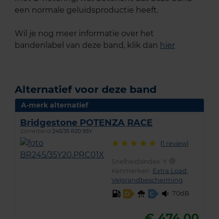
een normale geluidsproductie heeft.
Wil je nog meer informatie over het
bandenlabel van deze band, klik dan
hier
Alternatief voor deze band
A-merk alternatief
Bridgestone POTENZA RACE
Zomerband
245/35 R20 95Y
(
1 review
)
Snelheidsindex:
Y
Kenmerken:
Extra Load
,
Velgrandbescherming
70dB
D
C
€ 474,00