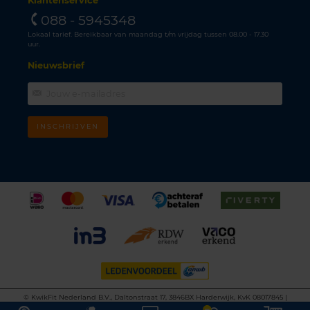
Klantenservice
088 - 5945348
Lokaal tarief. Bereikbaar van maandag t/m vrijdag tussen 08.00 - 17.30
uur.
Nieuwsbrief
INSCHRIJVEN
©
KwikFit Nederland B.V., Daltonstraat 17, 3846BX Harderwijk, KvK 08017845 |
Algemene voorwaarden
•
Privacyverklaring
•
Cookiebeleid
•
Disclaimer