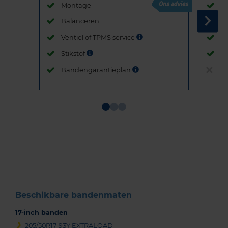
Montage
M
Balanceren
B
Ventiel of TPMS service
Ve
Stikstof
St
Bandengarantieplan
B
Item
1
of
3
Beschikbare bandenmaten
17-inch banden
205/50R17 93Y EXTRALOAD