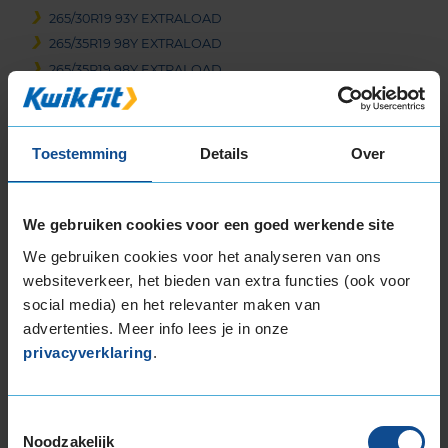
265/30R19 93Y EXTRALOAD
265/35R19 98Y EXTRALOAD
265/35R19 98Y EXTRALOAD
265/35R19 98Y EXTRALOAD
265/35R19 98Y EXTRALOAD
265/35R19 98Y EXTRALOAD
Toestemming
Details
Over
265/35R19 98Y EXTRALOAD
265/35R19 98Y EXTRALOAD
265/40R19 102Y EXTRALOAD
We gebruiken cookies voor een goed werkende site
275/35R19 100Y EXTRALOAD
We gebruiken cookies voor het analyseren van ons
275/35R19 100Y EXTRALOAD
websiteverkeer, het bieden van extra functies (ook voor
275/35R19 100Y EXTRALOAD
social media) en het relevanter maken van
275/35R19 100Y EXTRALOAD
advertenties. Meer info lees je in onze
285/35R19 103Y EXTRALOAD
privacyverklaring
.
285/35R19 103Y EXTRALOAD
285/35R19 103Y EXTRALOAD
Toestemmingsselectie
285/35R19 103Y EXTRALOAD
Noodzakelijk