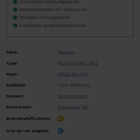
12 maanden productgarantie
Achteraf betalen of in 3 termijnen
30 dagen omruilgarantie
3 maanden gratis herbalanceren
Merk:
Michelin
Type:
PILOT SPORT CUP 2
Maat:
295/30 R20 101Y
Snelheid:
Y (t/m 300 km/u)
Seizoen:
Zomerbanden
Kenmerken:
Extra Load
,
MO
Brandstofefficiëntie:
D
Grip op nat wegdek:
C