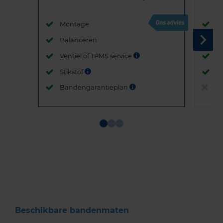
Montage
M
Balanceren
B
Ventiel of TPMS service
Ve
Stikstof
St
Bandengarantieplan
B
Item
1
of
3
Beschikbare bandenmaten