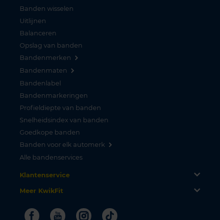
Banden wisselen
Uitlijnen
Balanceren
Opslag van banden
Bandenmerken
Bandenmaten
Bandenlabel
Bandenmarkeringen
Profieldiepte van banden
Snelheidsindex van banden
Goedkope banden
Banden voor elk automerk
Alle bandenservices
Klantenservice
Meer KwikFit
Facebook
Youtube
Instagram
Tiktok