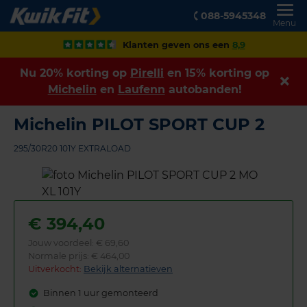
088-5945348
Menu
Klanten geven ons een
8,9
Nu 20% korting op
Pirelli
en 15% korting op
Michelin
en
Laufenn
autobanden!
Michelin PILOT SPORT CUP 2
295/30R20 101Y EXTRALOAD
€
394,40
Jouw voordeel:
€ 69,60
Normale prijs: € 464,00
Uitverkocht:
Bekijk alternatieven
Binnen 1 uur gemonteerd