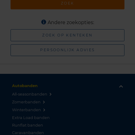
ZOEK
Andere zoekopties:
ZOEK OP KENTEKEN
PERSOONLIJK ADVIES
Autobanden
All-seasonbanden
Zomerbanden
Winterbanden
Extra Load banden
Runflat banden
Caravanbanden