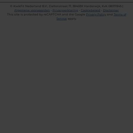
©
KwikFit Nederland B.V., Daltonstraat 17, 3846BX Harderwijk, KvK 08017845 |
Algemene voorwaarden
•
Privacyverklaring
•
Cookiebeleid
•
Disclaimer
This site is protected by reCAPTCHA and the Google
Privacy Policy
and
Terms of
Service
apply.