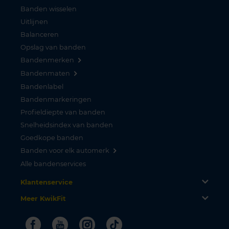
Banden wisselen
Uitlijnen
Balanceren
Opslag van banden
Bandenmerken
Bandenmaten
Bandenlabel
Bandenmarkeringen
Profieldiepte van banden
Snelheidsindex van banden
Goedkope banden
Banden voor elk automerk
Alle bandenservices
Klantenservice
Meer KwikFit
Facebook
Youtube
Instagram
Tiktok