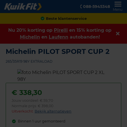
088-5945348
Menu
Achteraf betalen
Nu 20% korting op
Pirelli
en 15% korting op
Michelin
en
Laufenn
autobanden!
Michelin PILOT SPORT CUP 2
265/35R19 98Y EXTRALOAD
€
338,30
Jouw voordeel:
€ 59,70
Normale prijs: € 398,00
Uitverkocht:
Bekijk alternatieven
Binnen 1 uur gemonteerd