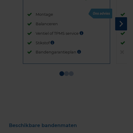
Montage
M
Balanceren
B
Ventiel of TPMS service
Ve
Stikstof
St
Bandengarantieplan
B
Item
1
of
3
Beschikbare bandenmaten