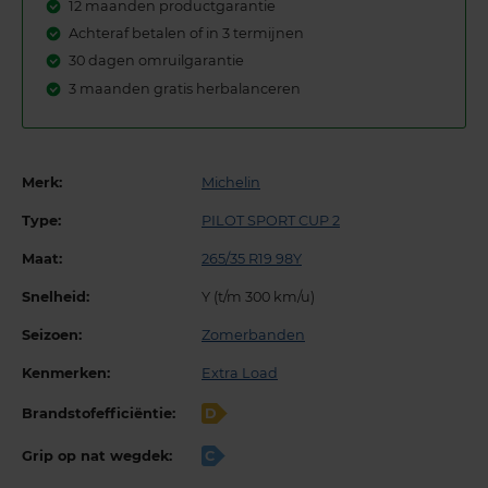
12 maanden productgarantie
Achteraf betalen of in 3 termijnen
30 dagen omruilgarantie
3 maanden gratis herbalanceren
Merk:
Michelin
Type:
PILOT SPORT CUP 2
Maat:
265/35 R19 98Y
Snelheid:
Y (t/m 300 km/u)
Seizoen:
Zomerbanden
Kenmerken:
Extra Load
Brandstofefficiëntie:
D
Grip op nat wegdek:
C