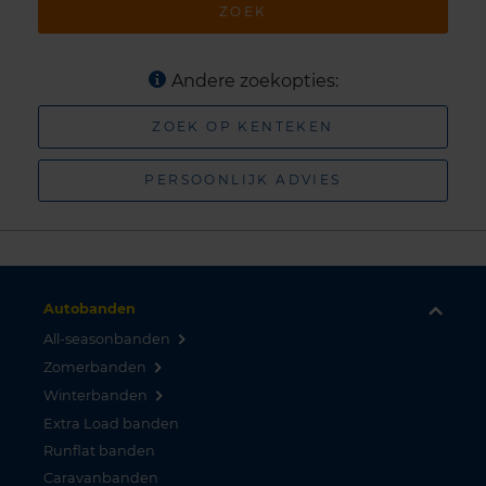
ZOEK
Andere zoekopties:
ZOEK OP KENTEKEN
PERSOONLIJK ADVIES
Autobanden
All-seasonbanden
Zomerbanden
Winterbanden
Extra Load banden
Runflat banden
Caravanbanden