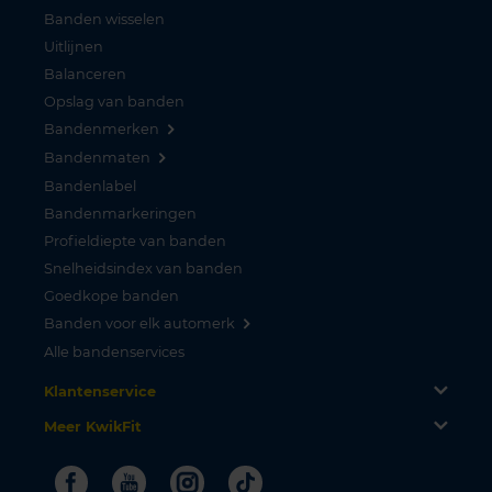
Banden wisselen
Uitlijnen
Balanceren
Opslag van banden
Bandenmerken
Bandenmaten
Bandenlabel
Bandenmarkeringen
Profieldiepte van banden
Snelheidsindex van banden
Goedkope banden
Banden voor elk automerk
Alle bandenservices
Klantenservice
Meer KwikFit
Facebook
Youtube
Instagram
Tiktok