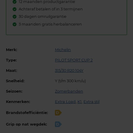
12 maanden productgarantie
Achteraf betalen of in 3 termijnen
30 dagen omruilgarantie
3 maanden gratis herbalanceren
Merk:
Michelin
Type:
PILOT SPORT CUP 2
Maat:
315/30 R20 104Y
Snelheid:
Y (t/m 300 km/u)
Seizoen:
Zomerbanden
Kenmerken:
Extra Load
,
K1
,
Extra stil
Brandstofefficiëntie:
D
Grip op nat wegdek:
D