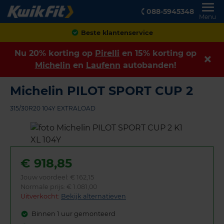
088-5945348
Menu
Achteraf betalen
Nu 20% korting op
Pirelli
en 15% korting op
Michelin
en
Laufenn
autobanden!
Michelin PILOT SPORT CUP 2
315/30R20 104Y EXTRALOAD
€
918,85
Jouw voordeel:
€ 162,15
Normale prijs: € 1.081,00
Uitverkocht:
Bekijk alternatieven
Binnen 1 uur gemonteerd