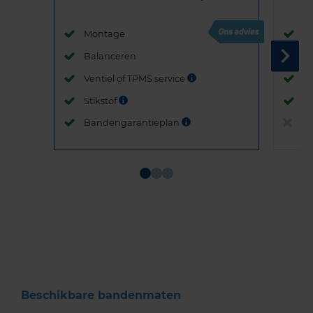
Montage
M
Balanceren
B
Ventiel of TPMS service
Ve
Stikstof
St
Bandengarantieplan
B
Item
1
of
3
Beschikbare bandenmaten