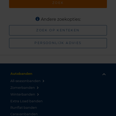
ZOEK
Andere zoekopties:
ZOEK OP KENTEKEN
PERSOONLIJK ADVIES
Autobanden
All-seasonbanden
Zomerbanden
Winterbanden
Extra Load banden
Runflat banden
Caravanbanden