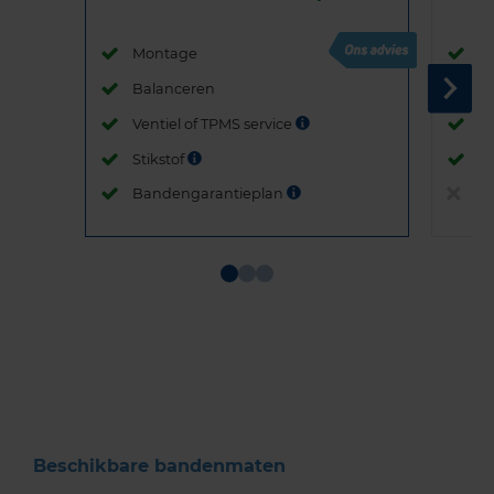
Montage
M
Balanceren
B
Ventiel of TPMS service
Ve
Stikstof
St
Bandengarantieplan
B
Item
1
of
3
Beschikbare bandenmaten