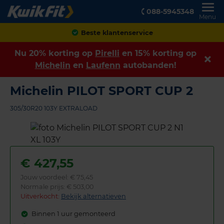
088-5945348
Menu
Achteraf betalen
Nu 20% korting op
Pirelli
en 15% korting op
Michelin
en
Laufenn
autobanden!
Michelin PILOT SPORT CUP 2
305/30R20 103Y EXTRALOAD
€
427,55
Jouw voordeel:
€ 75,45
Normale prijs: € 503,00
Uitverkocht:
Bekijk alternatieven
Binnen 1 uur gemonteerd