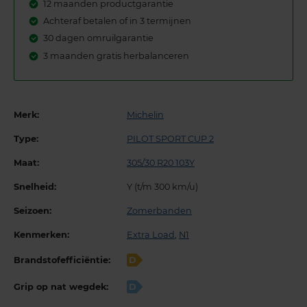
12 maanden productgarantie
Achteraf betalen of in 3 termijnen
30 dagen omruilgarantie
3 maanden gratis herbalanceren
Merk:
Michelin
Type:
PILOT SPORT CUP 2
Maat:
305/30 R20 103Y
Snelheid:
Y (t/m 300 km/u)
Seizoen:
Zomerbanden
Kenmerken:
Extra Load
,
N1
Brandstofefficiëntie:
D
Grip op nat wegdek:
D