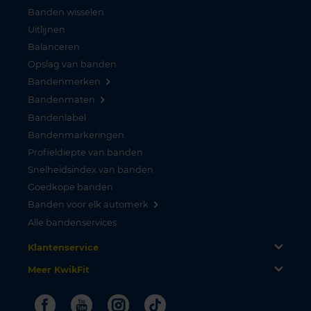
Banden wisselen
Uitlijnen
Balanceren
Opslag van banden
Bandenmerken
Bandenmaten
Bandenlabel
Bandenmarkeringen
Profieldiepte van banden
Snelheidsindex van banden
Goedkope banden
Banden voor elk automerk
Alle bandenservices
Klantenservice
Meer KwikFit
Facebook
Youtube
Instagram
Tiktok