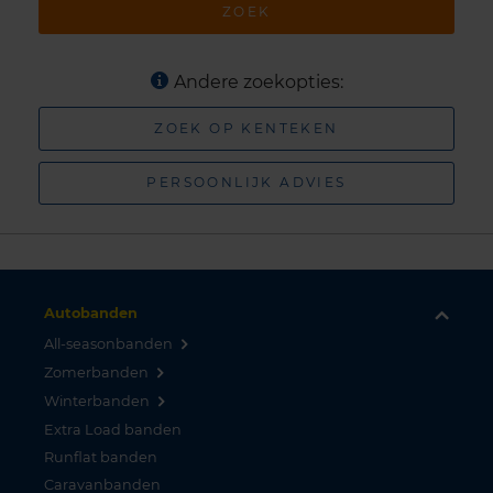
ZOEK
Andere zoekopties:
ZOEK OP KENTEKEN
PERSOONLIJK ADVIES
Autobanden
All-seasonbanden
Zomerbanden
Winterbanden
Extra Load banden
Runflat banden
Caravanbanden