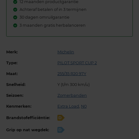
12 maanden productgarantie
Achteraf betalen of in 3 termijnen
30 dagen omruilgarantie
3 maanden gratis herbalanceren
Merk:
Michelin
Type:
PILOT SPORT CUP 2
Maat:
255/35 R20 97Y
Snelheid:
Y (t/m 300 km/u)
Seizoen:
Zomerbanden
Kenmerken:
Extra Load
,
N0
Brandstofefficiëntie:
D
Grip op nat wegdek:
D