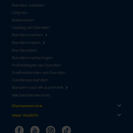
Banden wisselen
Uitlijnen
Balanceren
Opslag van banden
Bandenmerken
Bandenmaten
Bandenlabel
Bandenmarkeringen
Profieldiepte van banden
Snelheidsindex van banden
Goedkope banden
Banden voor elk automerk
Alle bandenservices
Klantenservice
Meer KwikFit
Facebook
Youtube
Instagram
Tiktok