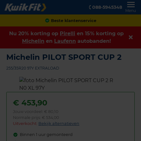
088-5945348
Menu
Achteraf betalen
Nu 20% korting op
Pirelli
en 15% korting op
Michelin
en
Laufenn
autobanden!
Michelin PILOT SPORT CUP 2
255/35R20 97Y EXTRALOAD
€
453,90
Jouw voordeel:
€ 80,10
Normale prijs: € 534,00
Uitverkocht:
Bekijk alternatieven
Binnen 1 uur gemonteerd