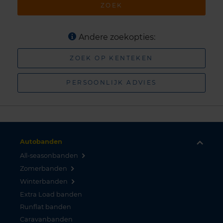
ZOEK
Andere zoekopties:
ZOEK OP KENTEKEN
PERSOONLIJK ADVIES
Autobanden
All-seasonbanden
Zomerbanden
Winterbanden
Extra Load banden
Runflat banden
Caravanbanden