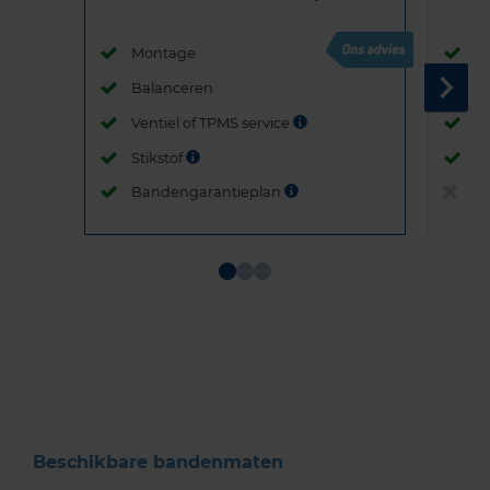
Montage
M
Balanceren
B
Ventiel of TPMS service
Ve
Stikstof
St
Bandengarantieplan
B
Item
1
of
3
Beschikbare bandenmaten