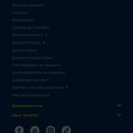
Banden wisselen
Uitlijnen
Balanceren
Opslag van banden
Bandenmerken
Bandenmaten
Bandenlabel
Bandenmarkeringen
Profieldiepte van banden
Snelheidsindex van banden
Goedkope banden
Banden voor elk automerk
Alle bandenservices
Klantenservice
Meer KwikFit
Facebook
Youtube
Instagram
Tiktok