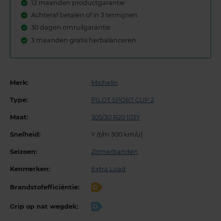
12 maanden productgarantie
Achteraf betalen of in 3 termijnen
30 dagen omruilgarantie
3 maanden gratis herbalanceren
Merk:
Michelin
Type:
PILOT SPORT CUP 2
Maat:
305/30 R20 103Y
Snelheid:
Y (t/m 300 km/u)
Seizoen:
Zomerbanden
Kenmerken:
Extra Load
Brandstofefficiëntie:
D
Grip op nat wegdek:
D