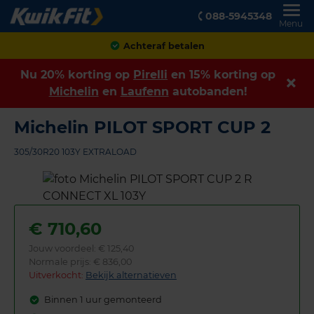
088-5945348
Menu
Achteraf betalen
Nu 20% korting op
Pirelli
en 15% korting op
Michelin
en
Laufenn
autobanden!
Michelin PILOT SPORT CUP 2
305/30R20 103Y EXTRALOAD
€
710,60
Jouw voordeel:
€ 125,40
Normale prijs: € 836,00
Uitverkocht:
Bekijk alternatieven
Binnen 1 uur gemonteerd