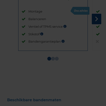
Montage
M
Balanceren
B
Ventiel of TPMS service
Ve
Stikstof
St
Bandengarantieplan
B
Item
1
of
3
Beschikbare bandenmaten