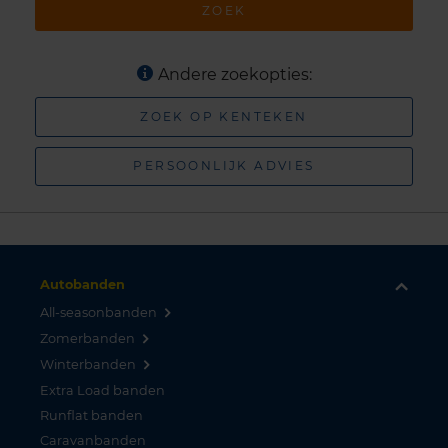
ZOEK
Andere zoekopties:
ZOEK OP KENTEKEN
PERSOONLIJK ADVIES
Autobanden
All-seasonbanden
Zomerbanden
Winterbanden
Extra Load banden
Runflat banden
Caravanbanden