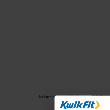
EU Bandenlabel
In het kort