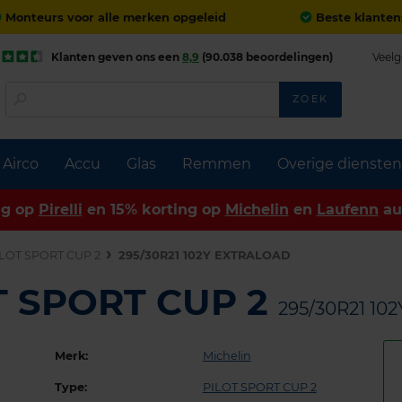
Monteurs voor alle merken opgeleid
Beste klanten
Klanten geven ons een
8,9
(90.038 beoordelingen)
Veelg
ZOEK
Airco
Accu
Glas
Remmen
Overige diensten
ng op
Pirelli
en 15% korting op
Michelin
en
Laufenn
au
LOT SPORT CUP 2
295/30R21 102Y EXTRALOAD
OT SPORT CUP 2
295/30R21 10
Merk:
Michelin
Type:
PILOT SPORT CUP 2