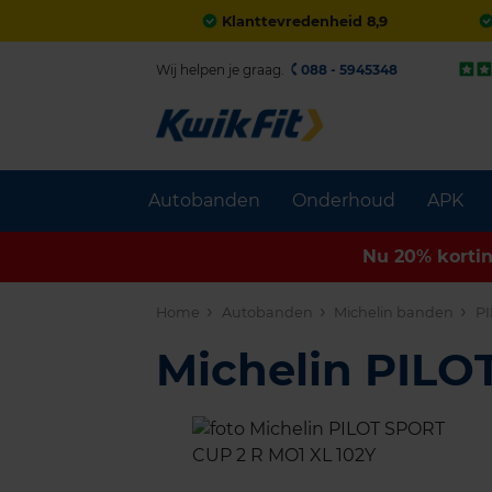
Klanttevredenheid 8,9
Wij helpen je graag.
088 - 5945348
Autobanden
Onderhoud
APK
Nu 20% korti
Home
Autobanden
Michelin banden
PI
Michelin PIL