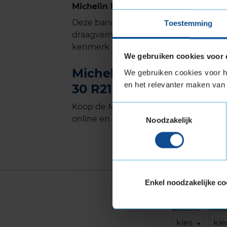
Michelin PILOT SPORT CUP 2 met Ex
Deze band is ook geschikt voor voer
Toestemming
draagvermogen nodig hebben. Verste
kenmerk Extra Load.
We gebruiken cookies voor 
Michelin PILOT SPORT C
We gebruiken cookies voor he
en het relevanter maken van 
30 R21 kopen bij KwikFit
Koop de Michelin PILOT SPORT CUP 2 E
Toestemmingsselectie
online en plan ook gelijk online je mon
Noodzakelijk
Enkel noodzakelijke co
Vind jouw p
BREEDTE
HOOG
kies
kie