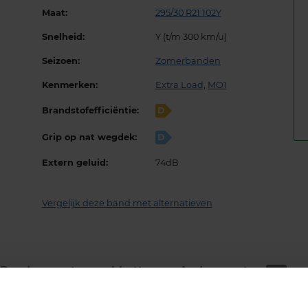
Maat:
295/30 R21 102Y
Snelheid:
Y (t/m 300 km/u)
Seizoen:
Zomerbanden
Kenmerken:
Extra Load
,
MO1
Brandstofefficiëntie:
D
Grip op nat wegdek:
D
Extern geluid:
74dB
Vergelijk deze band met alternatieven
Bandenmontage­pakketten
Andere maten
143