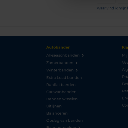
Waar vind ik mij
Autobanden
Kl
All-seasonbanden
Mij
Vee
Zomerbanden
Al
Winterbanden
Pri
Extra Load banden
Be
Runflat banden
Re
Caravanbanden
Er
Banden wisselen
Co
Uitlijnen
Balanceren
Opslag van banden
Bandenmerken