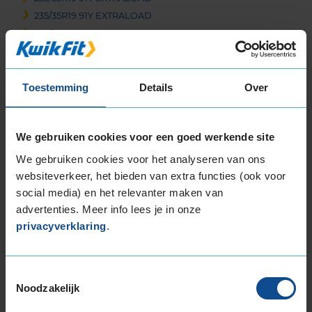
235/35R19 91Y EXTRALOAD
235/35R19 91Y EXTRALOAD
235/40R19 96Y EXTRALOAD
235/40R19 96Y EXTRALOAD
245/35R19 93Y EXTRALOAD
Toestemming
Details
Over
245/35R19 93Y EXTRALOAD
245/35R19 93Y EXTRALOAD
We gebruiken cookies voor een goed werkende site
245/35R19 93Y EXTRALOAD
245/40R19 98Y EXTRALOAD
We gebruiken cookies voor het analyseren van ons
websiteverkeer, het bieden van extra functies (ook voor
255/30R19 91Y EXTRALOAD
social media) en het relevanter maken van
255/35R19 96Y EXTRALOAD
advertenties. Meer info lees je in onze
255/35R19 96Y EXTRALOAD
privacyverklaring
.
255/35R19 96Y EXTRALOAD
265/30R19 93Y EXTRALOAD
265/30R19 93Y EXTRALOAD
Toestemmingsselectie
265/35R19 98Y EXTRALOAD
Noodzakelijk
265/35R19 98Y EXTRALOAD