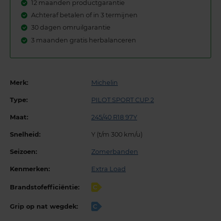
12 maanden productgarantie
Achteraf betalen of in 3 termijnen
30 dagen omruilgarantie
3 maanden gratis herbalanceren
Merk:
Michelin
Type:
PILOT SPORT CUP 2
Maat:
245/40 R18 97Y
Snelheid:
Y (t/m 300 km/u)
Seizoen:
Zomerbanden
Kenmerken:
Extra Load
Brandstofefficiëntie:
C
Grip op nat wegdek:
C