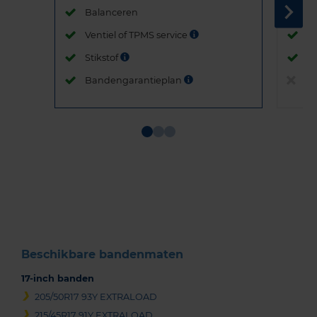
Balanceren
B
Ventiel of TPMS service
Ve
Stikstof
St
Bandengarantieplan
B
Item
1
of
3
Beschikbare bandenmaten
17-inch banden
205/50R17 93Y EXTRALOAD
215/45R17 91Y EXTRALOAD