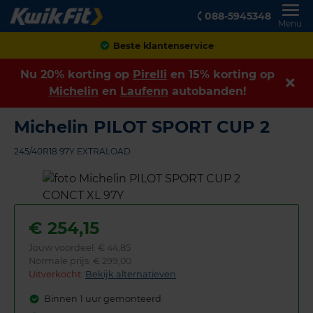
088-5945348
Menu
Achteraf betalen
Nu 20% korting op
Pirelli
en 15% korting op
Michelin
en
Laufenn
autobanden!
Michelin PILOT SPORT CUP 2
245/40R18 97Y EXTRALOAD
€
254,15
Jouw voordeel:
€ 44,85
Normale prijs: € 299,00
Uitverkocht:
Bekijk alternatieven
Binnen 1 uur gemonteerd