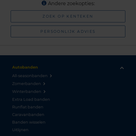
Andere zoekopties:
ZOEK OP KENTEKEN
PERSOONLIJK ADVIES
Autobanden
All-seasonbanden
Zomerbanden
Winterbanden
Extra Load banden
Runflat banden
Caravanbanden
Banden wisselen
Uitlijnen