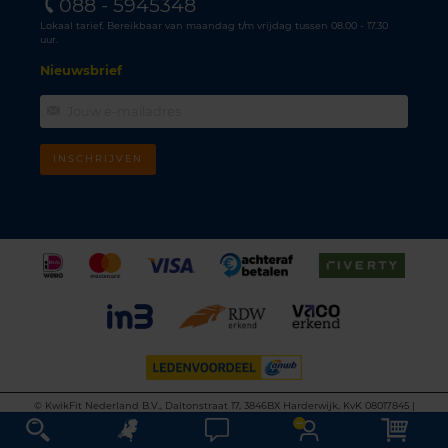
088 - 5945348
Lokaal tarief. Bereikbaar van maandag t/m vrijdag tussen 08.00 - 17.30
uur.
Nieuwsbrief
INSCHRIJVEN
©
KwikFit Nederland B.V., Daltonstraat 17, 3846BX Harderwijk, KvK 08017845 |
Algemene voorwaarden
•
Privacyverklaring
•
Cookiebeleid
•
Disclaimer
This site is protected by reCAPTCHA and the Google
Privacy Policy
and
Terms of
Service
apply.