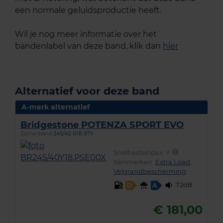
een normale geluidsproductie heeft.
Wil je nog meer informatie over het
bandenlabel van deze band, klik dan
hier
Alternatief voor deze band
A-merk alternatief
Bridgestone POTENZA SPORT EVO
Zomerband
245/40 R18 97Y
Snelheidsindex:
Y
Kenmerken:
Extra Load
,
Velgrandbescherming
72dB
D
A
€ 181,00