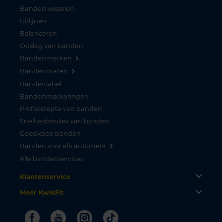
Banden wisselen
Uitlijnen
Balanceren
Opslag van banden
Bandenmerken
Bandenmaten
Bandenlabel
Bandenmarkeringen
Profieldiepte van banden
Snelheidsindex van banden
Goedkope banden
Banden voor elk automerk
Alle bandenservices
Klantenservice
Meer KwikFit
Facebook
Youtube
Instagram
Tiktok