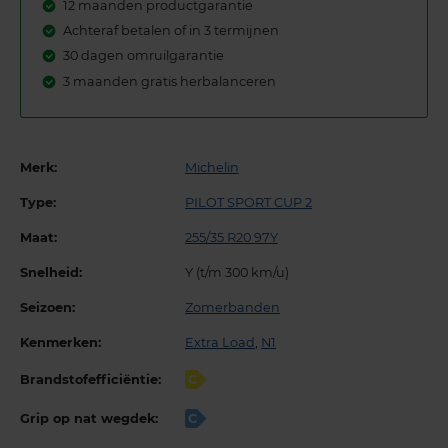
12 maanden productgarantie
Achteraf betalen of in 3 termijnen
30 dagen omruilgarantie
3 maanden gratis herbalanceren
Merk:
Michelin
Type:
PILOT SPORT CUP 2
Maat:
255/35 R20 97Y
Snelheid:
Y (t/m 300 km/u)
Seizoen:
Zomerbanden
Kenmerken:
Extra Load
,
N1
Brandstofefficiëntie:
C
Grip op nat wegdek:
C