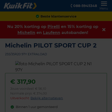
088-5945348
Menu
Achteraf betalen
Nu 20% korting op
Pirelli
en 15% korting op
Michelin
en
Laufenn
autobanden!
Michelin PILOT SPORT CUP 2
255/35R20 97Y EXTRALOAD
€
317,90
Jouw voordeel:
€ 56,10
Normale prijs: € 374,00
Uitverkocht:
Bekijk alternatieven
Binnen 1 uur gemonteerd