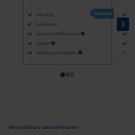
Montage
M
Balanceren
B
Ventiel of TPMS service
Ve
Stikstof
St
Bandengarantieplan
B
Item
1
of
3
Beschikbare bandenmaten