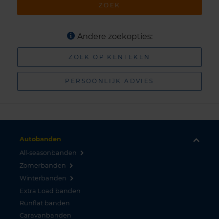
ZOEK
Andere zoekopties:
ZOEK OP KENTEKEN
PERSOONLIJK ADVIES
Autobanden
All-seasonbanden
Zomerbanden
Winterbanden
Extra Load banden
Runflat banden
Caravanbanden