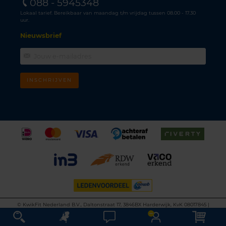
088 - 5945348
Lokaal tarief. Bereikbaar van maandag t/m vrijdag tussen 08.00 - 17.30
uur.
Nieuwsbrief
INSCHRIJVEN
©
KwikFit Nederland B.V., Daltonstraat 17, 3846BX Harderwijk, KvK 08017845 |
Algemene voorwaarden
•
Privacyverklaring
•
Cookiebeleid
•
Disclaimer
This site is protected by reCAPTCHA and the Google
Privacy Policy
and
Terms of
Service
apply.