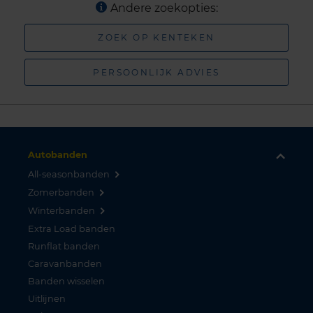
Andere zoekopties:
ZOEK OP KENTEKEN
PERSOONLIJK ADVIES
Autobanden
All-seasonbanden
Zomerbanden
Winterbanden
Extra Load banden
Runflat banden
Caravanbanden
Banden wisselen
Uitlijnen