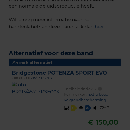
een normale geluidsproductie heeft.
Wil je nog meer informatie over het
bandenlabel van deze band, klik dan
hier
Alternatief voor deze band
A-merk alternatief
Bridgestone POTENZA SPORT EVO
Zomerband
215/45 R17 91Y
Snelheidsindex:
Y
Kenmerken:
Extra Load
,
Velgrandbescherming
72dB
C
A
€ 150,00