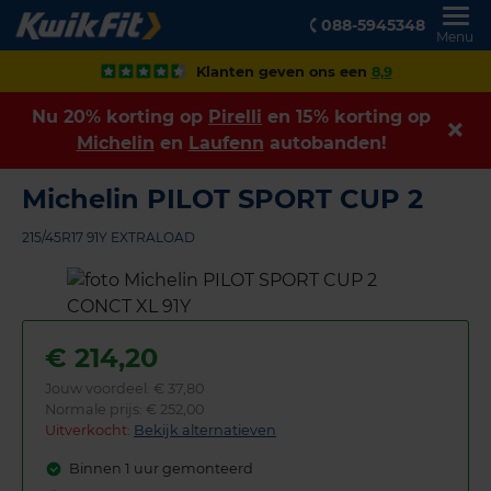
088-5945348
Menu
Klanten geven ons een
8,9
Nu 20% korting op
Pirelli
en 15% korting op
Michelin
en
Laufenn
autobanden!
Michelin PILOT SPORT CUP 2
215/45R17 91Y EXTRALOAD
€
214,20
Jouw voordeel:
€ 37,80
Normale prijs: € 252,00
Uitverkocht:
Bekijk alternatieven
Binnen 1 uur gemonteerd