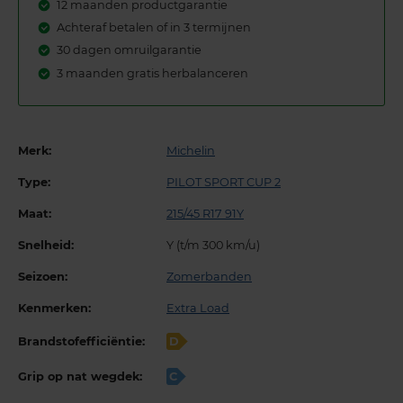
12 maanden productgarantie
Achteraf betalen of in 3 termijnen
30 dagen omruilgarantie
3 maanden gratis herbalanceren
Merk:
Michelin
Type:
PILOT SPORT CUP 2
Maat:
215/45 R17 91Y
Snelheid:
Y (t/m 300 km/u)
Seizoen:
Zomerbanden
Kenmerken:
Extra Load
Brandstofefficiëntie:
D
Grip op nat wegdek:
C