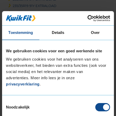
235/35R19 91Y EXTRALOAD
235/35R19 91Y EXTRALOAD
235/40R19 96Y EXTRALOAD
235/40R19 96Y EXTRALOAD
245/35R19 93Y EXTRALOAD
Toestemming
Details
Over
245/35R19 93Y EXTRALOAD
245/35R19 93Y EXTRALOAD
We gebruiken cookies voor een goed werkende site
245/35R19 93Y EXTRALOAD
245/40R19 98Y EXTRALOAD
We gebruiken cookies voor het analyseren van ons
websiteverkeer, het bieden van extra functies (ook voor
255/30R19 91Y EXTRALOAD
social media) en het relevanter maken van
255/35R19 96Y EXTRALOAD
advertenties. Meer info lees je in onze
255/35R19 96Y EXTRALOAD
privacyverklaring
.
255/35R19 96Y EXTRALOAD
265/30R19 93Y EXTRALOAD
265/30R19 93Y EXTRALOAD
Toestemmingsselectie
265/35R19 98Y EXTRALOAD
Noodzakelijk
265/35R19 98Y EXTRALOAD