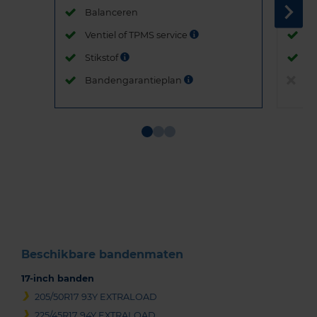
Balanceren
B
Ventiel of TPMS service
Ve
Stikstof
St
Bandengarantieplan
B
Item
1
of
3
Beschikbare bandenmaten
17-inch banden
205/50R17 93Y EXTRALOAD
225/45R17 94Y EXTRALOAD