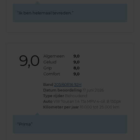
Ik ben helemaal tevreden.
9,0
Algemeen
9,0
Geluid
9,0
Grip
8,0
Comfort
9,0
Band
205/60R16 92H
Datum beoordeling
17 juni 2026
Type rijder
Behoudend
Auto
VW Touran 1.4 TSi MPV 4-cil. B 150pk
Kilometer per jaar
10.000 tot 25.000 km
Prima