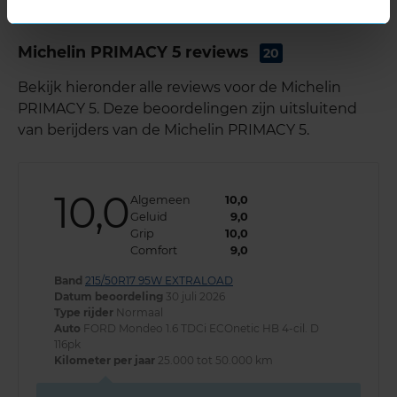
275/45R21 110W EXTRALOAD
Michelin PRIMACY 5 reviews
20
Bekijk hieronder alle reviews voor de Michelin
PRIMACY 5. Deze beoordelingen zijn uitsluitend
van berijders van de Michelin PRIMACY 5.
10,0
Algemeen
10,0
Geluid
9,0
Grip
10,0
Comfort
9,0
Band
215/50R17 95W EXTRALOAD
Datum beoordeling
30 juli 2026
Type rijder
Normaal
Auto
FORD Mondeo 1.6 TDCi ECOnetic HB 4-cil. D
116pk
Kilometer per jaar
25.000 tot 50.000 km