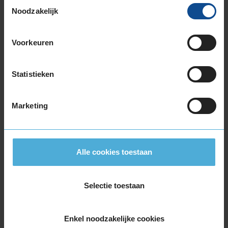
Toestemmingsselectie
235/40R19 96W EXTRALOAD
Noodzakelijk
235/45R19 99W EXTRALOAD
235/50R19 103W EXTRALOAD
Voorkeuren
235/50R19 99V
235/55R19 101V
235/55R19 105W EXTRALOAD
Statistieken
245/40R19 98W EXTRALOAD
245/45R19 102W EXTRALOAD
Marketing
20-inch banden
195/55R20 95H EXTRALOAD
235/45R20 100W EXTRALOAD
245/45R20 103W EXTRALOAD
Alle cookies toestaan
245/50R20 102W
255/55R20 110V EXTRALOAD
Selectie toestaan
265/50R20 111V EXTRALOAD
21-inch banden
Enkel noodzakelijke cookies
245/40R21 100W EXTRALOAD