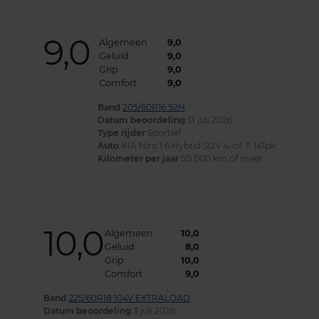
9,0
Algemeen
9,0
Geluid
9,0
Grip
9,0
Comfort
9,0
Band
205/60R16 92H
Datum beoordeling
13 juli 2026
Type rijder
Sportief
Auto
KIA Niro 1.6 Hybrid SUV 4-cil. F 141pk
Kilometer per jaar
50.000 km of meer
10,0
Algemeen
10,0
Geluid
8,0
Grip
10,0
Comfort
9,0
Band
225/60R18 104V EXTRALOAD
Datum beoordeling
3 juli 2026