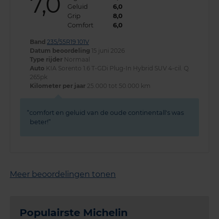
7,0
Geluid
6,0
Grip
8,0
Comfort
6,0
Band
235/55R19 101V
Datum beoordeling
15 juni 2026
Type rijder
Normaal
Auto
KIA Sorento 1.6 T-GDi Plug-In Hybrid SUV 4-cil. Q
265pk
Kilometer per jaar
25.000 tot 50.000 km
comfort en geluid van de oude continentall's was
beter!
Meer beoordelingen tonen
Populairste Michelin