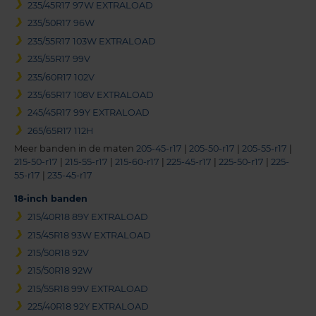
235/45R17 97W EXTRALOAD
235/50R17 96W
235/55R17 103W EXTRALOAD
235/55R17 99V
235/60R17 102V
235/65R17 108V EXTRALOAD
245/45R17 99Y EXTRALOAD
265/65R17 112H
Meer banden in de maten
205-45-r17
|
205-50-r17
|
205-55-r17
|
215-50-r17
|
215-55-r17
|
215-60-r17
|
225-45-r17
|
225-50-r17
|
225-
55-r17
|
235-45-r17
18-inch banden
215/40R18 89Y EXTRALOAD
215/45R18 93W EXTRALOAD
215/50R18 92V
215/50R18 92W
215/55R18 99V EXTRALOAD
225/40R18 92Y EXTRALOAD