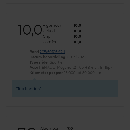
10,0
Algemeen
10,0
Geluid
10,0
Grip
10,0
Comfort
10,0
Band
205/60R16 92H
Datum beoordeling
16 juni 2026
Type rijder
Sportief
Auto
RENAULT Megane 1.2 TCe HB 4-cil. B 116pk
Kilometer per jaar
25.000 tot 50.000 km
Top banden
Algemeen
7,0