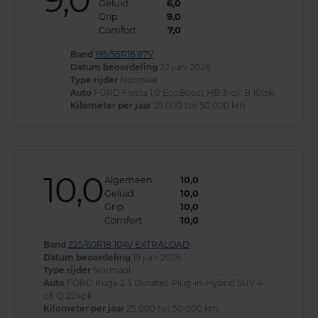
9,0
Geluid
6,0
Grip
9,0
Comfort
7,0
Band
195/55R16 87V
Datum beoordeling
22 juni 2026
Type rijder
Normaal
Auto
FORD Fiesta 1.0 EcoBoost HB 3-cil. B 101pk
Kilometer per jaar
25.000 tot 50.000 km
10,0
Algemeen
10,0
Geluid
10,0
Grip
10,0
Comfort
10,0
Band
225/60R18 104V EXTRALOAD
Datum beoordeling
19 juni 2026
Type rijder
Normaal
Auto
FORD Kuga 2.5 Duratec Plug-in-Hybrid SUV 4-
cil. Q 224pk
Kilometer per jaar
25.000 tot 50.000 km