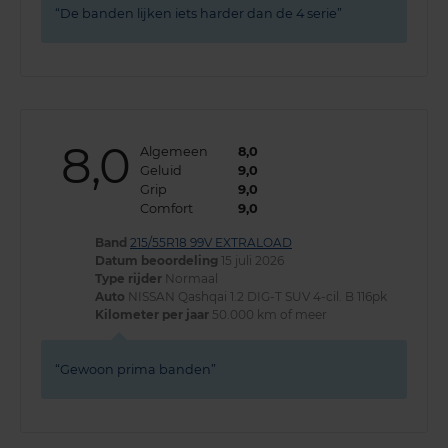
De banden lijken iets harder dan de 4 serie
8,0
Algemeen
8,0
Geluid
9,0
Grip
9,0
Comfort
9,0
Band
215/55R18 99V EXTRALOAD
Datum beoordeling
15 juli 2026
Type rijder
Normaal
Auto
NISSAN Qashqai 1.2 DIG-T SUV 4-cil. B 116pk
Kilometer per jaar
50.000 km of meer
Gewoon prima banden