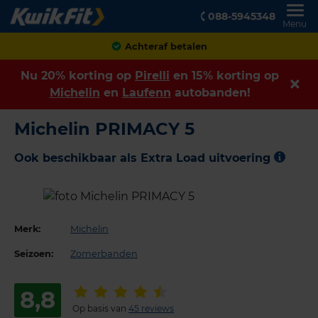
088-5945348
Menu
Achteraf betalen
Nu 20% korting op
Pirelli
en 15% korting op
Michelin
en
Laufenn
autobanden!
Michelin PRIMACY 5
Ook beschikbaar als Extra Load uitvoering
Merk:
Michelin
Seizoen:
Zomerbanden
8,8
Op basis van
45 reviews