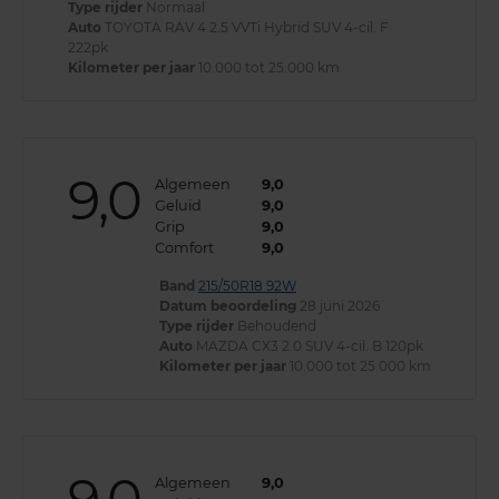
Type rijder
Normaal
Auto
TOYOTA RAV 4 2.5 VVTi Hybrid SUV 4-cil. F
222pk
Kilometer per jaar
10.000 tot 25.000 km
9,0
Algemeen
9,0
Geluid
9,0
Grip
9,0
Comfort
9,0
Band
215/50R18 92W
Datum beoordeling
28 juni 2026
Type rijder
Behoudend
Auto
MAZDA CX3 2.0 SUV 4-cil. B 120pk
Kilometer per jaar
10.000 tot 25.000 km
Algemeen
9,0