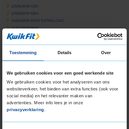
235/60R18 103V
235/65R18 106V
245/45R18 100W EXTRALOAD
245/45R18 96W
245/50R18 104W EXTRALOAD
255/45R18 99W
255/45R18 99Y
Toestemming
Details
Over
255/60R18 112V EXTRALOAD
265/60R18 110H
Meer banden in de maten
225-40-r18
|
225-45-r18
|
225-50-r18
|
We gebruiken cookies voor een goed werkende site
235-40-r18
|
235-45-r18
We gebruiken cookies voor het analyseren van ons
19-inch banden
websiteverkeer, het bieden van extra functies (ook voor
205/55R19 97V EXTRALOAD
social media) en het relevanter maken van
225/40R19 93W EXTRALOAD
advertenties. Meer info lees je in onze
225/45R19 96W EXTRALOAD
privacyverklaring
.
225/50R19 100W EXTRALOAD
225/55R19 99V