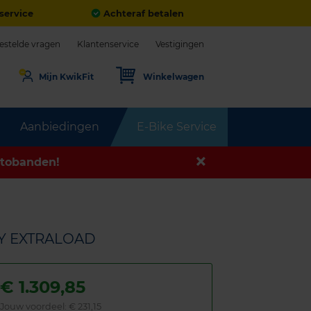
service
Achteraf betalen
estelde vragen
Klantenservice
Vestigingen
Mijn KwikFit
Winkelwagen
Aanbiedingen
E-Bike Service
tobanden!
4Y EXTRALOAD
€
1.309,85
Jouw voordeel:
€ 231,15