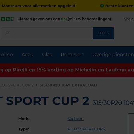
Monteurs voor alle merken opgeleid
Beste klanten
Klanten geven ons een
8,9
(89.975 beoordelingen)
Veelg
ZOEK
Airco
Accu
Glas
Remmen
Overige diensten
ng op
Pirelli
en 15% korting op
Michelin
en
Laufenn
au
LOT SPORT CUP 2
315/30R20 104Y EXTRALOAD
OT SPORT CUP 2
315/30R20 10
Merk:
Michelin
Type:
PILOT SPORT CUP 2