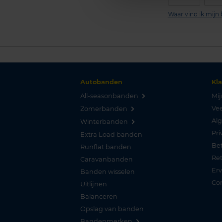
Waar vind ik mij
Autobanden
Kl
All-seasonbanden
Mij
Vee
Zomerbanden
Al
Winterbanden
Pri
Extra Load banden
Be
Runflat banden
Re
Caravanbanden
Er
Banden wisselen
Co
Uitlijnen
Balanceren
Opslag van banden
Bandenmerken