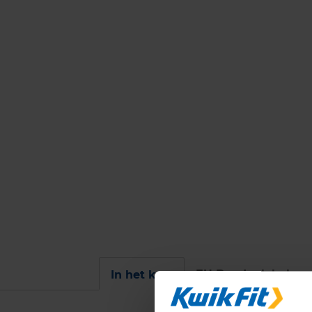
EU Bandenlabel
In het kort