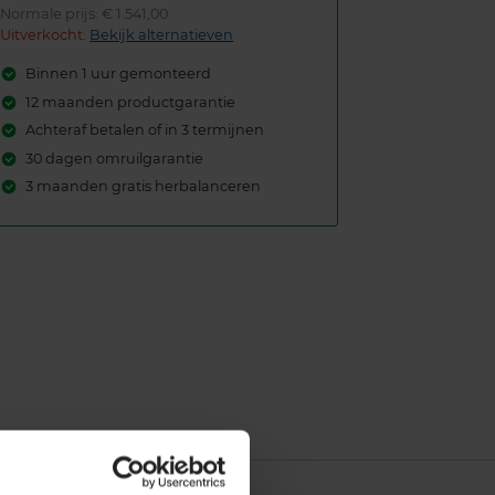
Normale prijs: € 1.541,00
Uitverkocht:
Bekijk alternatieven
Binnen 1 uur gemonteerd
12 maanden productgarantie
Achteraf betalen of in 3 termijnen
30 dagen omruilgarantie
3 maanden gratis herbalanceren