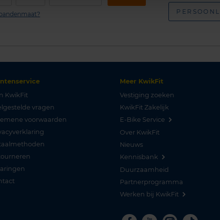
PERSOONL
n bandenmaat?
antenservice
Meer KwikFit
n KwikFit
Vestiging zoeken
lgestelde vragen
KwikFit Zakelijk
gemene voorwaarden
E-Bike Service
vacyverklaring
Over KwikFit
taalmethoden
Nieuws
tourneren
Kennisbank
varingen
Duurzaamheid
ntact
Partnerprogramma
Werken bij KwikFit