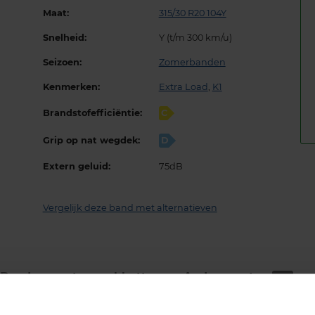
Maat:
315/30 R20 104Y
Snelheid:
Y (t/m 300 km/u)
Seizoen:
Zomerbanden
Kenmerken:
Extra Load
,
K1
Brandstofefficiëntie:
C
Grip op nat wegdek:
D
Extern geluid:
75dB
Vergelijk deze band met alternatieven
Bandenmontage­pakketten
Andere maten
143