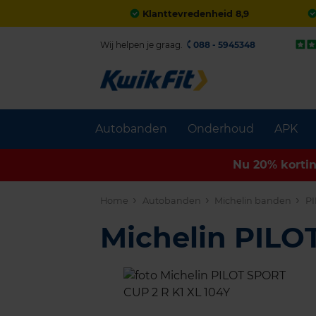
Klanttevredenheid 8,9
Wij helpen je graag.
088 - 5945348
Autobanden
Onderhoud
APK
Nu 20% korti
Home
Autobanden
Michelin banden
PI
Michelin PIL