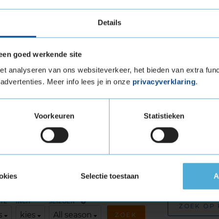
tra Load (verstevigde band)
tuigen die banden met een hoger
Details
vigde banden zijn te herkennen aan het
een goed werkende site
P 2 Extra load in de maat 315
t analyseren van ons websiteverkeer, het bieden van extra func
advertenties. Meer info lees je in onze
privacyverklaring
.
t
Extra load in de maat 315 30 R20 eenvoudig
tageafspraak in bij jouw KwikFit vestiging.
Voorkeuren
Statistieken
okies
Selectie toestaan
A
erfecte band
Andere 
TE
INCH
SEIZOEN
ZOEK OP
s
kies
All season
ZOEK