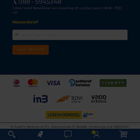
088 - 5945348
Lokaal tarief. Bereikbaar van maandag t/m vrijdag tussen 08.00 - 17.30
uur.
Nieuwsbrief
INSCHRIJVEN
©
KwikFit Nederland B.V., Daltonstraat 17, 3846BX Harderwijk, KvK 08017845 |
Algemene voorwaarden
•
Privacyverklaring
•
Cookiebeleid
•
Disclaimer
This site is protected by reCAPTCHA and the Google
Privacy Policy
and
Terms of
Service
apply.