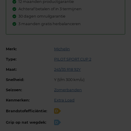
12 maanden productgarantie
Achteraf betalen of in 3 termijnen
30 dagen omruilgarantie
3 maanden gratis herbalanceren
Merk:
Michelin
Type:
PILOT SPORT CUP 2
Maat:
245/35 R18 92Y
Snelheid:
Y (t/m 300 km/u)
Seizoen:
Zomerbanden
Kenmerken:
Extra Load
Brandstofefficiëntie:
D
Grip op nat wegdek:
D