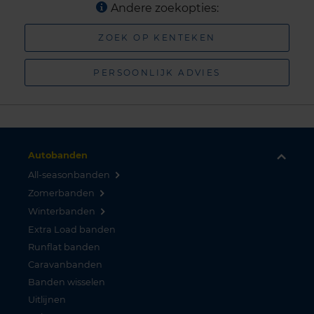
Andere zoekopties:
ZOEK OP KENTEKEN
PERSOONLIJK ADVIES
Autobanden
All-seasonbanden
Zomerbanden
Winterbanden
Extra Load banden
Runflat banden
Caravanbanden
Banden wisselen
Uitlijnen