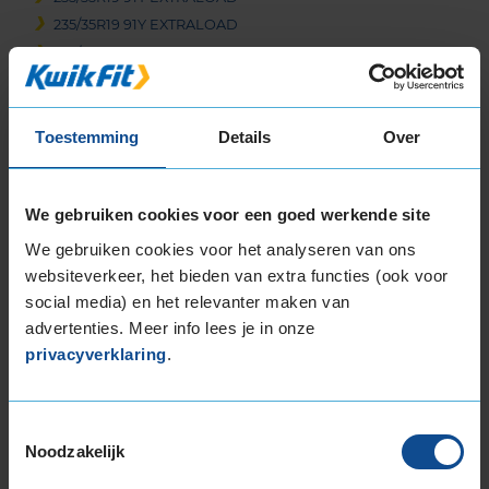
235/35R19 91Y EXTRALOAD
235/35R19 91Y EXTRALOAD
235/40R19 96Y EXTRALOAD
235/40R19 96Y EXTRALOAD
245/35R19 93Y EXTRALOAD
Toestemming
Details
Over
245/35R19 93Y EXTRALOAD
245/35R19 93Y EXTRALOAD
We gebruiken cookies voor een goed werkende site
245/35R19 93Y EXTRALOAD
245/40R19 98Y EXTRALOAD
We gebruiken cookies voor het analyseren van ons
websiteverkeer, het bieden van extra functies (ook voor
255/30R19 91Y EXTRALOAD
social media) en het relevanter maken van
255/35R19 96Y EXTRALOAD
advertenties. Meer info lees je in onze
255/35R19 96Y EXTRALOAD
privacyverklaring
.
255/35R19 96Y EXTRALOAD
265/30R19 93Y EXTRALOAD
265/30R19 93Y EXTRALOAD
Toestemmingsselectie
265/35R19 98Y EXTRALOAD
Noodzakelijk
265/35R19 98Y EXTRALOAD