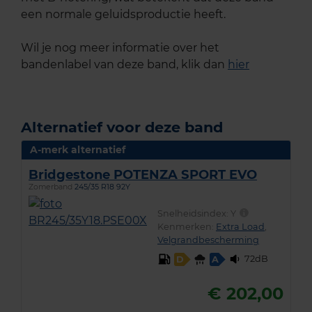
een normale geluidsproductie heeft.
Wil je nog meer informatie over het
bandenlabel van deze band, klik dan
hier
Alternatief voor deze band
A-merk alternatief
Bridgestone POTENZA SPORT EVO
Zomerband
245/35 R18 92Y
Snelheidsindex:
Y
Kenmerken:
Extra Load
,
Velgrandbescherming
72dB
D
A
€ 202,00