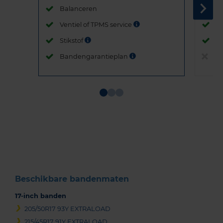
Balanceren
B
Ventiel of TPMS service
Ve
Stikstof
St
Bandengarantieplan
B
Item
1
of
3
Beschikbare bandenmaten
17-inch banden
205/50R17 93Y EXTRALOAD
215/45R17 91Y EXTRALOAD