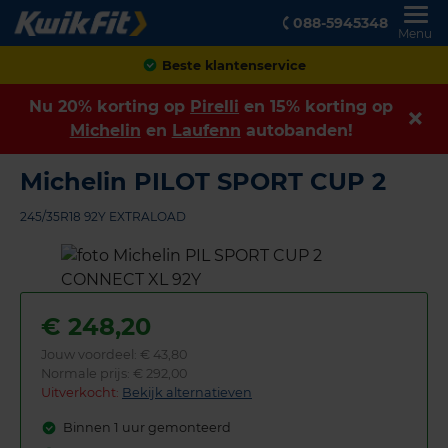
088-5945348
Menu
Beste klantenservice
Nu 20% korting op
Pirelli
en 15% korting op
Michelin
en
Laufenn
autobanden!
Michelin PILOT SPORT CUP 2
245/35R18 92Y EXTRALOAD
€
248,20
Jouw voordeel:
€ 43,80
Normale prijs: € 292,00
Uitverkocht:
Bekijk alternatieven
Binnen 1 uur gemonteerd