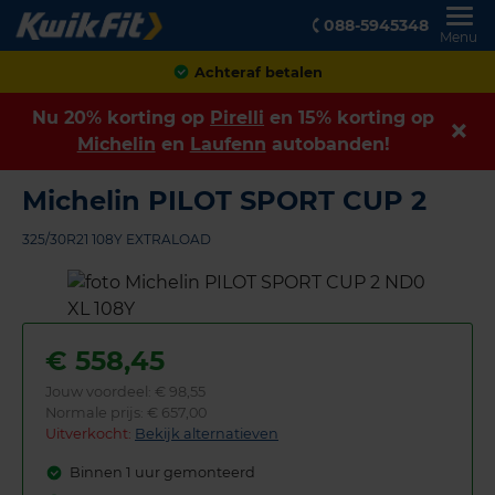
088-5945348
Menu
Achteraf betalen
Nu 20% korting op
Pirelli
en 15% korting op
Michelin
en
Laufenn
autobanden!
Michelin PILOT SPORT CUP 2
325/30R21 108Y EXTRALOAD
€
558,45
Jouw voordeel:
€ 98,55
Normale prijs: € 657,00
Uitverkocht:
Bekijk alternatieven
Binnen 1 uur gemonteerd