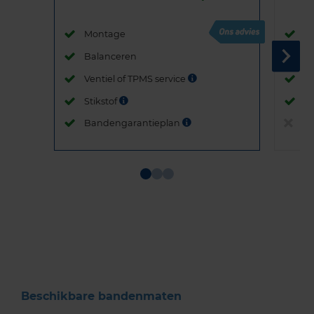
Montage
M
Balanceren
B
Ventiel of TPMS service
Ve
Stikstof
St
Bandengarantieplan
B
Item
1
of
3
Beschikbare bandenmaten