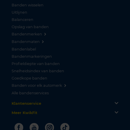
Banden wisselen
Uitlijnen
Balanceren
Opslag van banden
Bandenmerken
Bandenmaten
Bandenlabel
Bandenmarkeringen
Profieldiepte van banden
Snelheidsindex van banden
Goedkope banden
Banden voor elk automerk
Alle bandenservices
Klantenservice
Meer KwikFit
Facebook
Youtube
Instagram
Tiktok