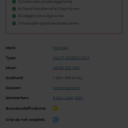
12 maanden productgarantie
Achteraf betalen of in 3 termijnen
30 dagen omruilgarantie
3 maanden gratis herbalanceren
Merk:
Michelin
Type:
PILOT SPORT CUP 2
Maat:
325/30 R21 108Y
Snelheid:
Y (t/m 300 km/u)
Seizoen:
Zomerbanden
Kenmerken:
Extra Load
,
ND0
Brandstofefficiëntie:
C
Grip op nat wegdek:
D