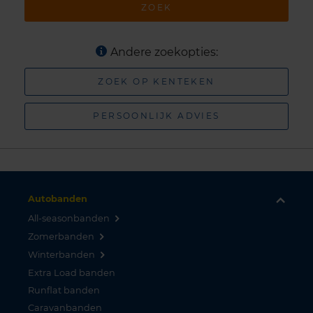
ZOEK
Andere zoekopties:
ZOEK OP KENTEKEN
PERSOONLIJK ADVIES
Autobanden
All-seasonbanden
Zomerbanden
Winterbanden
Extra Load banden
Runflat banden
Caravanbanden