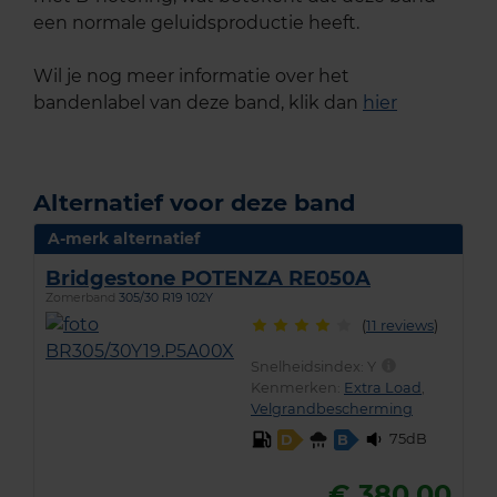
een normale geluidsproductie heeft.
Wil je nog meer informatie over het
bandenlabel van deze band, klik dan
hier
Alternatief voor deze band
A-merk alternatief
Bridgestone POTENZA RE050A
Zomerband
305/30 R19 102Y
(
11 reviews
)
Snelheidsindex:
Y
Kenmerken:
Extra Load
,
Velgrandbescherming
75dB
D
B
€ 380,00