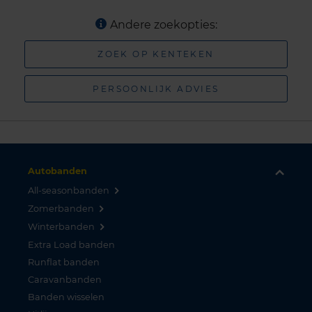
Andere zoekopties:
ZOEK OP KENTEKEN
PERSOONLIJK ADVIES
Autobanden
All-seasonbanden
Zomerbanden
Winterbanden
Extra Load banden
Runflat banden
Caravanbanden
Banden wisselen