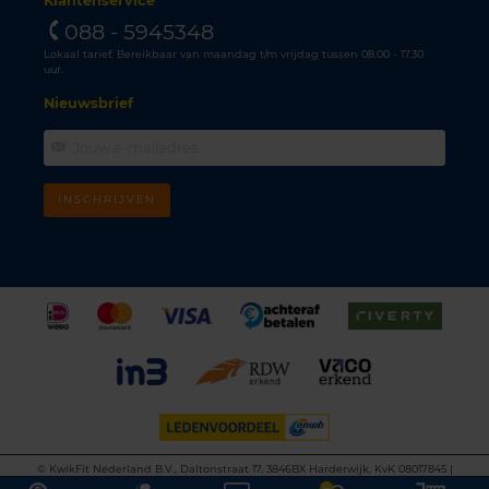
Klantenservice
088 - 5945348
Lokaal tarief. Bereikbaar van maandag t/m vrijdag tussen 08.00 - 17.30
uur.
Nieuwsbrief
INSCHRIJVEN
©
KwikFit Nederland B.V., Daltonstraat 17, 3846BX Harderwijk, KvK 08017845 |
Algemene voorwaarden
•
Privacyverklaring
•
Cookiebeleid
•
Disclaimer