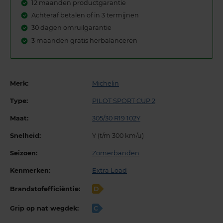
12 maanden productgarantie
Achteraf betalen of in 3 termijnen
30 dagen omruilgarantie
3 maanden gratis herbalanceren
Merk:
Michelin
Type:
PILOT SPORT CUP 2
Maat:
305/30 R19 102Y
Snelheid:
Y (t/m 300 km/u)
Seizoen:
Zomerbanden
Kenmerken:
Extra Load
Brandstofefficiëntie:
D
Grip op nat wegdek:
C