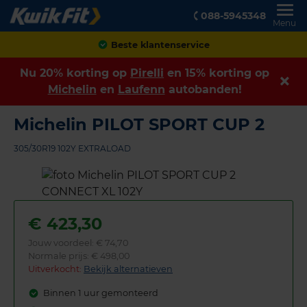
088-5945348
Menu
Achteraf betalen
Nu 20% korting op
Pirelli
en 15% korting op
Michelin
en
Laufenn
autobanden!
Michelin PILOT SPORT CUP 2
305/30R19 102Y EXTRALOAD
€
423,30
Jouw voordeel:
€ 74,70
Normale prijs: € 498,00
Uitverkocht:
Bekijk alternatieven
Binnen 1 uur gemonteerd