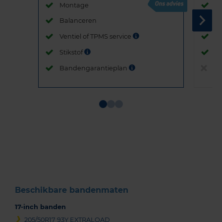
Montage
M
Balanceren
B
Ventiel of TPMS service
Ve
Stikstof
St
Bandengarantieplan
B
Item
1
of
3
Beschikbare bandenmaten
17-inch banden
205/50R17 93Y EXTRALOAD