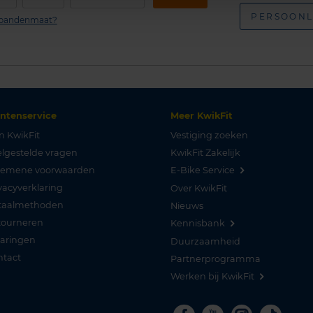
PERSOONL
n bandenmaat?
antenservice
Meer KwikFit
n KwikFit
Vestiging zoeken
lgestelde vragen
KwikFit Zakelijk
gemene voorwaarden
E-Bike Service
vacyverklaring
Over KwikFit
taalmethoden
Nieuws
tourneren
Kennisbank
varingen
Duurzaamheid
ntact
Partnerprogramma
Werken bij KwikFit