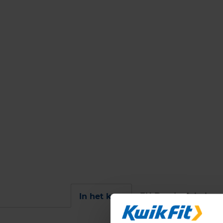
EU Bandenlabel
In het kort