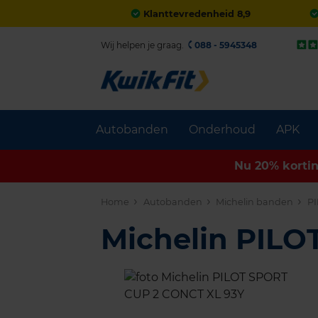
Klanttevredenheid 8,9
Wij helpen je graag.
088 - 5945348
Autobanden
Onderhoud
APK
Nu 20% korti
Home
Autobanden
Michelin banden
PI
Michelin PIL