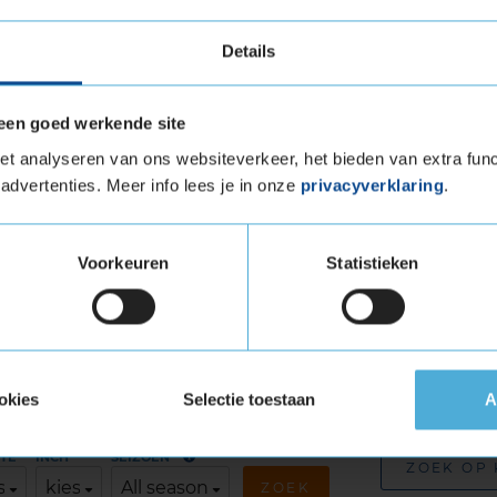
tra Load (verstevigde band)
tuigen die banden met een hoger
Details
vigde banden zijn te herkennen aan het
een goed werkende site
UP 2 Extra load in de maat 265
t analyseren van ons websiteverkeer, het bieden van extra func
advertenties. Meer info lees je in onze
privacyverklaring
.
Extra load in de maat 265 30 R19 eenvoudig
tageafspraak in bij jouw KwikFit vestiging.
Voorkeuren
Statistieken
okies
Selectie toestaan
A
erfecte band
Andere 
TE
INCH
SEIZOEN
ZOEK OP
s
kies
All season
ZOEK