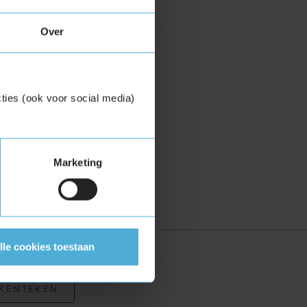
Over
ties (ook voor social media)
Marketing
lle cookies toestaan
zoekopties:
 KENTEKEN