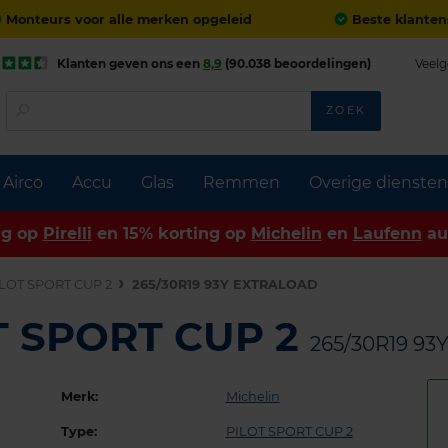
Monteurs voor alle merken opgeleid
Beste klanten
Klanten geven ons een
8,9
(90.038 beoordelingen)
Veelg
ZOEK
Airco
Accu
Glas
Remmen
Overige diensten
ng op
Pirelli
en 15% korting op
Michelin
en
Laufenn
au
LOT SPORT CUP 2
265/30R19 93Y EXTRALOAD
OT SPORT CUP 2
265/30R19 9
Merk:
Michelin
Type:
PILOT SPORT CUP 2