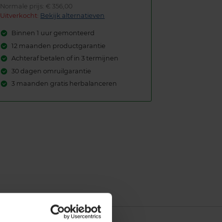
Normale prijs: € 356,00
Uitverkocht:
Bekijk alternatieven
Binnen 1 uur gemonteerd
12 maanden productgarantie
Achteraf betalen of in 3 termijnen
30 dagen omruilgarantie
3 maanden gratis herbalanceren