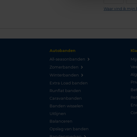
Waar vind ik mij
Autobanden
Kl
All-seasonbanden
Mij
Vee
Zomerbanden
Al
Winterbanden
Pri
Extra Load banden
Be
Runflat banden
Re
Caravanbanden
Er
Banden wisselen
Co
Uitlijnen
Balanceren
Opslag van banden
Bandenmerken