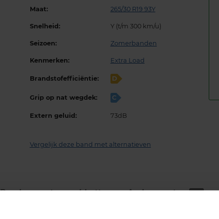
Maat:
265/30 R19 93Y
Snelheid:
Y (t/m 300 km/u)
Seizoen:
Zomerbanden
Kenmerken:
Extra Load
Brandstofefficiëntie:
D
Grip op nat wegdek:
C
Extern geluid:
73dB
Vergelijk deze band met alternatieven
Bandenmontage­pakketten
Andere maten
143