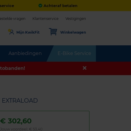
service
Achteraf betalen
estelde vragen
Klantenservice
Vestigingen
Mijn KwikFit
Winkelwagen
Aanbiedingen
E-Bike Service
tobanden!
3Y EXTRALOAD
€
302,60
Jouw voordeel:
€ 53,40