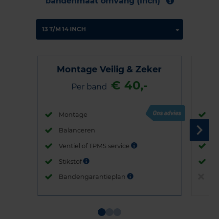
bandenmaat omvang (inch)
Montage Veilig & Zeker
€ 40,-
Per band
Montage
M
Balanceren
B
Ventiel of TPMS service
Ve
Stikstof
St
Bandengarantieplan
B