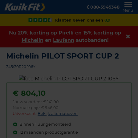
088-5945348
Menu
Klanten geven ons een
8,9
Nu 20% korting op
Pirelli
en 15% korting op
Michelin
en
Laufenn
autobanden!
Michelin PILOT SPORT CUP 2
345/30R20 106Y
€
804,10
Jouw voordeel:
€ 141,90
Normale prijs: € 946,00
Uitverkocht:
Bekijk alternatieven
Binnen 1 uur gemonteerd
12 maanden productgarantie