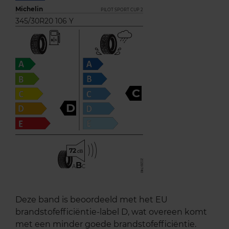
Michelin
PILOT SPORT CUP 2
345/30R20 106 Y
C
D
72
B
A
C
Deze band is beoordeeld met het EU
brandstofefficiëntie-label D, wat overeen komt
met een minder goede brandstofefficiëntie.