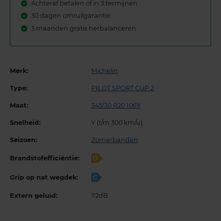
Achteraf betalen of in 3 termijnen
30 dagen omruilgarantie
3 maanden gratis herbalanceren
Merk:
Michelin
Type:
PILOT SPORT CUP 2
Maat:
345/30 R20 106Y
Snelheid:
Y (t/m 300 km/u)
Seizoen:
Zomerbanden
Brandstofefficiëntie:
D
Grip op nat wegdek:
C
Extern geluid:
72dB