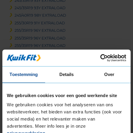
245/35R19 93Y EXTRALOAD
245/35R19 93Y EXTRALOAD
245/40R19 98Y EXTRALOAD
255/30R19 91Y EXTRALOAD
255/35R19 96Y EXTRALOAD
255/35R19 96Y EXTRALOAD
255/35R19 96Y EXTRALOAD
265/30R19 93Y EXTRALOAD
265/30R19 93Y EXTRALOAD
265/35R19 98Y EXTRALOAD
Toestemming
Details
Over
265/35R19 98Y EXTRALOAD
265/35R19 98Y EXTRALOAD
265/35R19 98Y EXTRALOAD
We gebruiken cookies voor een goed werkende site
265/35R19 98Y EXTRALOAD
We gebruiken cookies voor het analyseren van ons
265/35R19 98Y EXTRALOAD
websiteverkeer, het bieden van extra functies (ook voor
265/35R19 98Y EXTRALOAD
social media) en het relevanter maken van
265/40R19 102Y EXTRALOAD
advertenties. Meer info lees je in onze
275/35R19 100Y EXTRALOAD