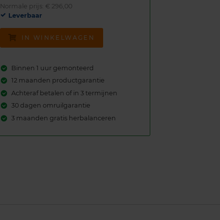
Normale prijs: € 296,00
Leverbaar
IN WINKELWAGEN
Binnen 1 uur gemonteerd
12 maanden productgarantie
Achteraf betalen of in 3 termijnen
30 dagen omruilgarantie
3 maanden gratis herbalanceren