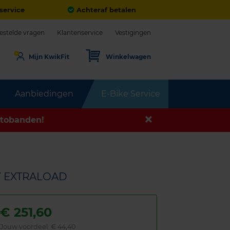
service
Achteraf betalen
estelde vragen
Klantenservice
Vestigingen
Mijn KwikFit
Winkelwagen
Aanbiedingen
E-Bike Service
tobanden!
5Y EXTRALOAD
€
251,60
Jouw voordeel:
€ 44,40