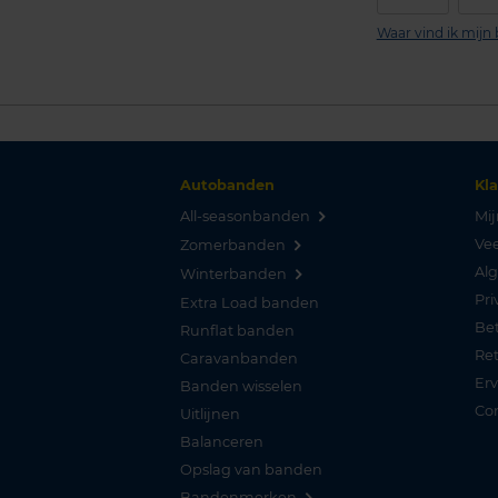
Waar vind ik mij
Autobanden
Kl
All-seasonbanden
Mij
Vee
Zomerbanden
Al
Winterbanden
Pri
Extra Load banden
Be
Runflat banden
Re
Caravanbanden
Er
Banden wisselen
Co
Uitlijnen
Balanceren
Opslag van banden
Bandenmerken