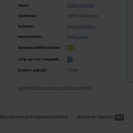
Maat:
235/40 R18 95Y
Snelheid:
Y (t/m 300 km/u)
Seizoen:
Zomerbanden
Kenmerken:
Extra Load
Brandstofefficiëntie:
D
Grip op nat wegdek:
C
Extern geluid:
70dB
Vergelijk deze band met alternatieven
Bandenmontage­pakketten
Andere maten
143