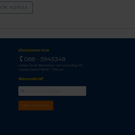
IJK ADVIES
Klantenservice
088 - 5945348
Lokaal tarief. Bereikbaar van maandag t/m
vrijdag tussen 08.00 - 17.30 uur.
Nieuwsbrief
INSCHRIJVEN