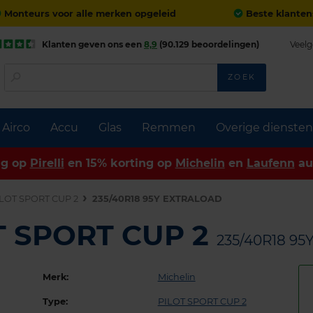
Monteurs voor alle merken opgeleid
Beste klanten
Klanten geven ons een
8,9
(90.129 beoordelingen)
Veelg
ZOEK
Airco
Accu
Glas
Remmen
Overige diensten
ng op
Pirelli
en 15% korting op
Michelin
en
Laufenn
au
LOT SPORT CUP 2
235/40R18 95Y EXTRALOAD
OT SPORT CUP 2
235/40R18 9
Merk:
Michelin
Type:
PILOT SPORT CUP 2