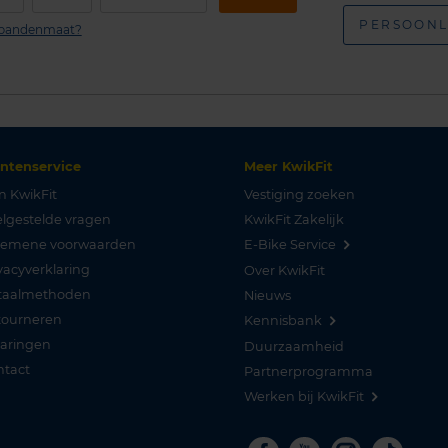
PERSOONL
n bandenmaat?
antenservice
Meer KwikFit
n KwikFit
Vestiging zoeken
lgestelde vragen
KwikFit Zakelijk
gemene voorwaarden
E-Bike Service
vacyverklaring
Over KwikFit
taalmethoden
Nieuws
tourneren
Kennisbank
varingen
Duurzaamheid
ntact
Partnerprogramma
Werken bij KwikFit