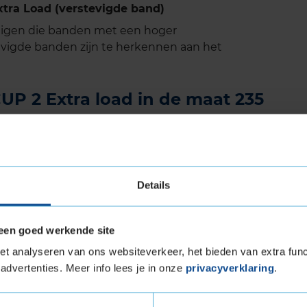
tra Load (verstevigde band)
tuigen die banden met een hoger
vigde banden zijn te herkennen aan het
P 2 Extra load in de maat 235
t
Extra load in de maat 235 40 R18 eenvoudig
tageafspraak in bij jouw KwikFit vestiging.
Details
an deze autoband:
235 40 R18
een goed werkende site
and
t analyseren van ons websiteverkeer, het bieden van extra func
advertenties. Meer info lees je in onze
privacyverklaring
.