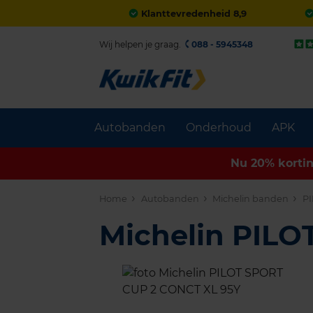
Klanttevredenheid 8,9
Wij helpen je graag.
088 - 5945348
Autobanden
Onderhoud
APK
Nu 20% korti
Home
Autobanden
Michelin banden
PI
Michelin PIL