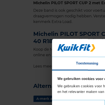
Michelin PILOT SPORT CUP 2 met Ex
Deze band is ook geschikt voor voer
draagvermogen nodig hebben. Verste
kenmerk Extra Load.
Michelin PILOT SPORT CU
40 R18 kopen bij KwikFi
Koop de Michelin PILOT SPORT CUP 2 
online en plan ook gelijk online je mon
Toestemming
Lees meer informatie over de maat v
We gebruiken cookies voor 
Alternatief voor deze b
We gebruiken cookies voor he
en het relevanter maken van 
A-merk alternatief
Toestemmingsselectie