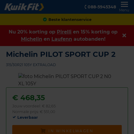
088-5945348
Menu
Beste klantenservice
Nu 20% korting op
Pirelli
en 15% korting op
Michelin
en
Laufenn
autobanden!
Michelin PILOT SPORT CUP 2
315/30R21 105Y EXTRALOAD
€
468,35
Jouw voordeel:
€ 82,65
Normale prijs: € 551,00
Leverbaar
IN WINKELWAGEN