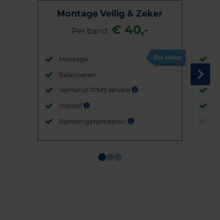
Montage Veilig & Zeker
€ 40,-
Per band
Montage
M
Balanceren
B
Ventiel of TPMS service
Ve
Stikstof
St
Bandengarantieplan
B
Item
1
of
3