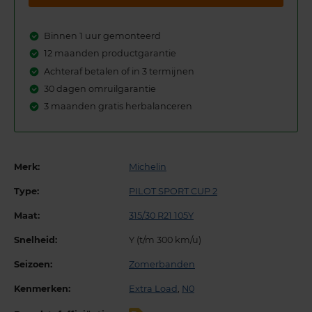
Binnen 1 uur gemonteerd
12 maanden productgarantie
Achteraf betalen of in 3 termijnen
30 dagen omruilgarantie
3 maanden gratis herbalanceren
Merk:
Michelin
Type:
PILOT SPORT CUP 2
Maat:
315/30 R21 105Y
Snelheid:
Y (t/m 300 km/u)
Seizoen:
Zomerbanden
Kenmerken:
Extra Load
,
N0