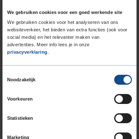
255/35R19 96Y EXTRALOAD
We gebruiken cookies voor een goed werkende site
255/35R19 96Y EXTRALOAD
265/30R19 93Y EXTRALOAD
We gebruiken cookies voor het analyseren van ons
265/30R19 93Y EXTRALOAD
websiteverkeer, het bieden van extra functies (ook voor
265/35R19 98Y EXTRALOAD
social media) en het relevanter maken van
265/35R19 98Y EXTRALOAD
advertenties. Meer info lees je in onze
privacyverklaring
.
265/35R19 98Y EXTRALOAD
265/35R19 98Y EXTRALOAD
265/35R19 98Y EXTRALOAD
Toestemmingsselectie
265/35R19 98Y EXTRALOAD
Noodzakelijk
265/35R19 98Y EXTRALOAD
265/40R19 102Y EXTRALOAD
Voorkeuren
275/35R19 100Y EXTRALOAD
275/35R19 100Y EXTRALOAD
275/35R19 100Y EXTRALOAD
Statistieken
275/35R19 100Y EXTRALOAD
285/35R19 103Y EXTRALOAD
Marketing
285/35R19 103Y EXTRALOAD