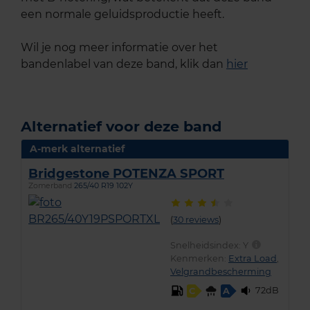
een normale geluidsproductie heeft.
Wil je nog meer informatie over het
bandenlabel van deze band, klik dan
hier
Alternatief voor deze band
A-merk alternatief
Bridgestone POTENZA SPORT
Zomerband
265/40 R19 102Y
(
30 reviews
)
Snelheidsindex:
Y
Kenmerken:
Extra Load
,
Velgrandbescherming
72dB
C
A