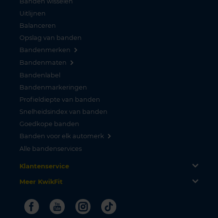
Banden wisselen
Uitlijnen
Balanceren
Opslag van banden
Bandenmerken
Bandenmaten
Bandenlabel
Bandenmarkeringen
Profieldiepte van banden
Snelheidsindex van banden
Goedkope banden
Banden voor elk automerk
Alle bandenservices
Klantenservice
Meer KwikFit
Facebook
Youtube
Instagram
Tiktok