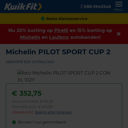
088-5945348
Menu
Achteraf betalen
Nu 20% korting op
Pirelli
en 15% korting op
Michelin
en
Laufenn
autobanden!
Michelin PILOT SPORT CUP 2
265/40R19 102Y EXTRALOAD
€
352,75
Jouw voordeel:
€ 62,25
Normale prijs: € 415,00
Uitverkocht:
Bekijk alternatieven
Binnen 1 uur gemonteerd