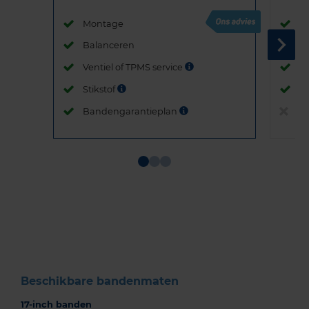
Montage
M
Balanceren
B
Ventiel of TPMS service
Ve
Stikstof
St
Bandengarantieplan
B
Item
1
of
3
Beschikbare bandenmaten
17-inch banden