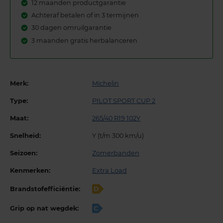
12 maanden productgarantie
Achteraf betalen of in 3 termijnen
30 dagen omruilgarantie
3 maanden gratis herbalanceren
Merk:
Michelin
Type:
PILOT SPORT CUP 2
Maat:
265/40 R19 102Y
Snelheid:
Y (t/m 300 km/u)
Seizoen:
Zomerbanden
Kenmerken:
Extra Load
Brandstofefficiëntie:
D
Grip op nat wegdek:
C