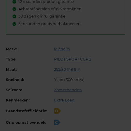
12 maanden productgarantie
Achteraf betalen of in 3 termijnen
30 dagen omruilgarantie
3 maanden gratis herbalanceren
Merk:
Michelin
Type:
PILOT SPORT CUP 2
Maat:
255/30 R19 91Y
Snelheid:
Y (t/m 300 km/u)
Seizoen:
Zomerbanden
Kenmerken:
Extra Load
Brandstofefficiëntie:
D
Grip op nat wegdek:
C