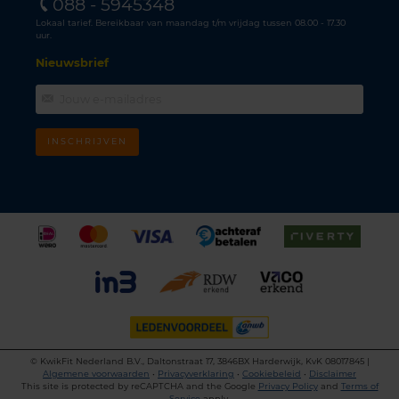
088 - 5945348
Lokaal tarief. Bereikbaar van maandag t/m vrijdag tussen 08.00 - 17.30
uur.
Nieuwsbrief
INSCHRIJVEN
©
KwikFit Nederland B.V., Daltonstraat 17, 3846BX Harderwijk, KvK 08017845 |
Algemene voorwaarden
•
Privacyverklaring
•
Cookiebeleid
•
Disclaimer
This site is protected by reCAPTCHA and the Google
Privacy Policy
and
Terms of
Service
apply.