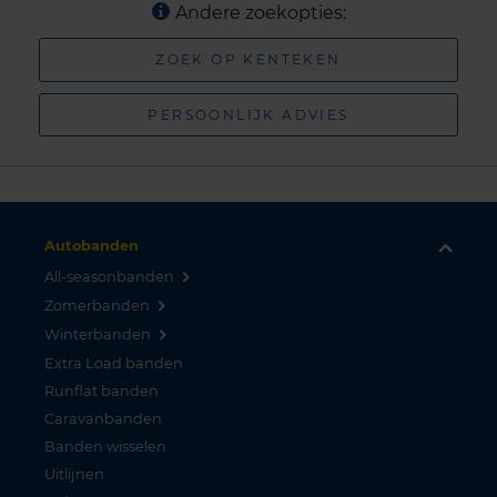
Andere zoekopties:
ZOEK OP KENTEKEN
PERSOONLIJK ADVIES
Autobanden
All-seasonbanden
Zomerbanden
Winterbanden
Extra Load banden
Runflat banden
Caravanbanden
Banden wisselen
Uitlijnen