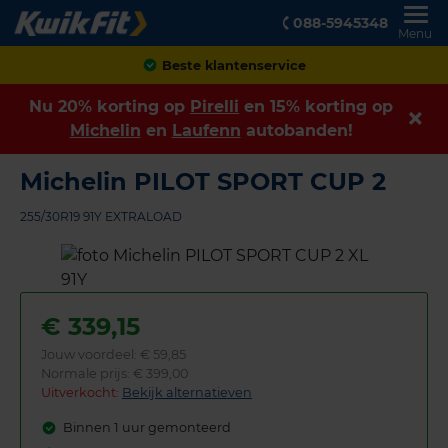
088-5945348
Menu
Achteraf betalen
Nu 20% korting op
Pirelli
en 15% korting op
Michelin
en
Laufenn
autobanden!
Michelin PILOT SPORT CUP 2
255/30R19 91Y EXTRALOAD
€
339,15
Jouw voordeel:
€ 59,85
Normale prijs: € 399,00
Uitverkocht:
Bekijk alternatieven
Binnen 1 uur gemonteerd