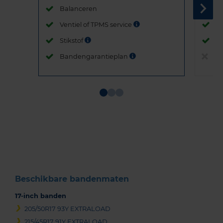
Balanceren
B
Ventiel of TPMS service
Ve
Stikstof
St
Bandengarantieplan
B
Item
1
of
3
Beschikbare bandenmaten
17-inch banden
205/50R17 93Y EXTRALOAD
215/45R17 91Y EXTRALOAD