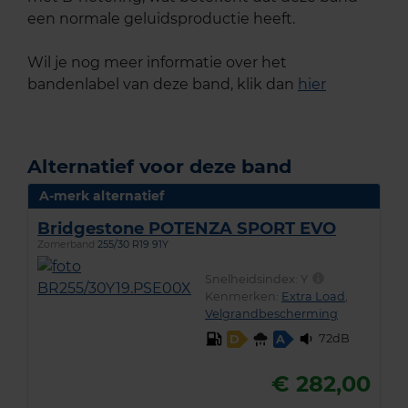
een normale geluidsproductie heeft.
Wil je nog meer informatie over het
bandenlabel van deze band, klik dan
hier
Alternatief voor deze band
A-merk alternatief
Bridgestone POTENZA SPORT EVO
Zomerband
255/30 R19 91Y
Snelheidsindex:
Y
Kenmerken:
Extra Load
,
Velgrandbescherming
72dB
D
A
€ 282,00