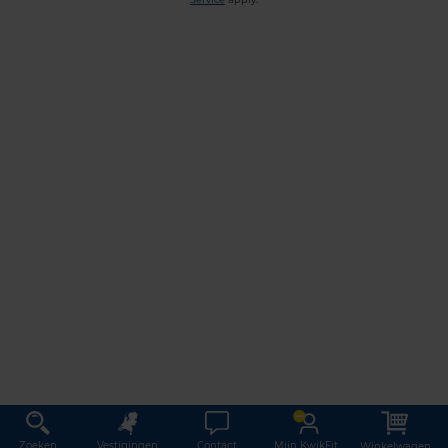
Zoeken
Vestigingen
Contact
Mijn KwikFit
Winkelwagen