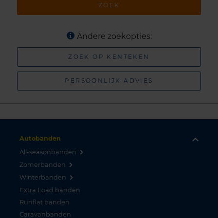
ZOEK
Andere zoekopties:
ZOEK OP KENTEKEN
PERSOONLIJK ADVIES
Autobanden
All-seasonbanden
Zomerbanden
Winterbanden
Extra Load banden
Runflat banden
Caravanbanden