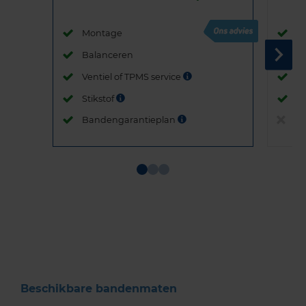
Montage
M
Balanceren
B
Ventiel of TPMS service
Ve
Stikstof
St
Bandengarantieplan
B
Item
1
of
3
Beschikbare bandenmaten