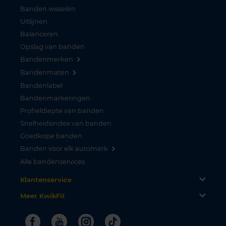
Banden wisselen
Uitlijnen
Balanceren
Opslag van banden
Bandenmerken
Bandenmaten
Bandenlabel
Bandenmarkeringen
Profieldiepte van banden
Snelheidsindex van banden
Goedkope banden
Banden voor elk automerk
Alle bandenservices
Klantenservice
Meer KwikFit
Facebook
Youtube
Instagram
Tiktok