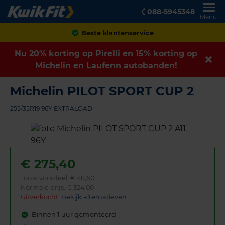
088-5945348
Menu
Achteraf betalen
Nu 20% korting op
Pirelli
en 15% korting op
Michelin
en
Laufenn
autobanden!
Michelin PILOT SPORT CUP 2
255/35R19 96Y EXTRALOAD
€
275,40
Jouw voordeel:
€ 48,60
Normale prijs: € 324,00
Uitverkocht:
Bekijk alternatieven
Binnen 1 uur gemonteerd