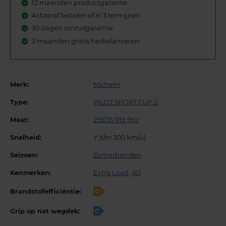
12 maanden productgarantie
Achteraf betalen of in 3 termijnen
30 dagen omruilgarantie
3 maanden gratis herbalanceren
Merk:
Michelin
Type:
PILOT SPORT CUP 2
Maat:
255/35 R19 96Y
Snelheid:
Y (t/m 300 km/u)
Seizoen:
Zomerbanden
Kenmerken:
Extra Load
,
A11
Brandstofefficiëntie:
D
Grip op nat wegdek:
C