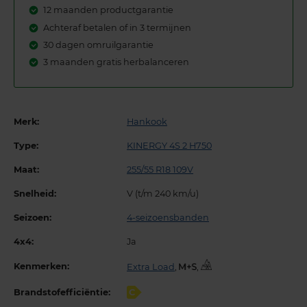
12 maanden productgarantie
Achteraf betalen of in 3 termijnen
30 dagen omruilgarantie
3 maanden gratis herbalanceren
Merk:
Hankook
Type:
KINERGY 4S 2 H750
Maat:
255/55 R18 109V
Snelheid:
V (t/m 240 km/u)
Seizoen:
4-seizoensbanden
4x4:
Ja
Kenmerken:
Extra Load
,
,
Brandstofefficiëntie:
C