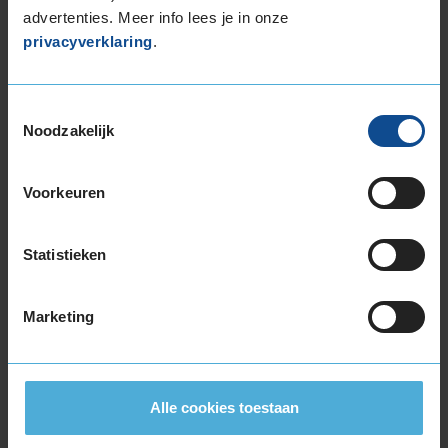
165/70R14 85T EXTRALOAD
advertenties. Meer info lees je in onze
privacyverklaring
.
175/65R14 82T
175/65R14 86H EXTRALOAD
175/70R14 88T EXTRALOAD
Toestemmingsselectie
175/80R14 88T
Noodzakelijk
185/55R14 80H
185/60R14 82H
Voorkeuren
185/65R14 86H
185/70R14 88T
195/70R14 91T
Statistieken
15-inch banden
135/70R15 70T
Marketing
155/60R15 74T
165/60R15 77H
165/65R15 81T
175/55R15 77T
Alle cookies toestaan
175/65R15 84H