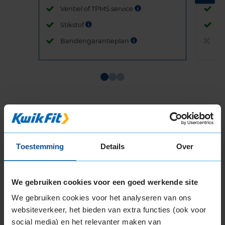
Ventiel of TPMS service
Ve
Stikstof
St
Bandengarantieplan
B
Item
1
of
3
Toestemming
Details
Over
Beschikbare bandenmaten
We gebruiken cookies voor een goed werkende site
14-inch banden
155/65R14 75T
We gebruiken cookies voor het analyseren van ons
165/60R14 75H
websiteverkeer, het bieden van extra functies (ook voor
165/65R14 79T
social media) en het relevanter maken van