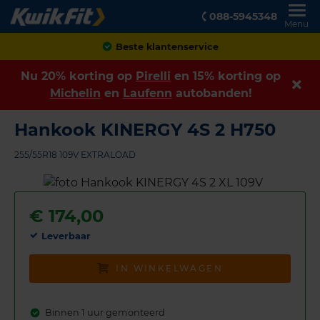
088-5945348
Menu
Achteraf betalen
Nu 20% korting op
Pirelli
en 15% korting op
Michelin
en
Laufenn
autobanden!
Hankook KINERGY 4S 2 H750
255/55R18 109V EXTRALOAD
€
174,00
Leverbaar
IN WINKELWAGEN
Binnen 1 uur gemonteerd