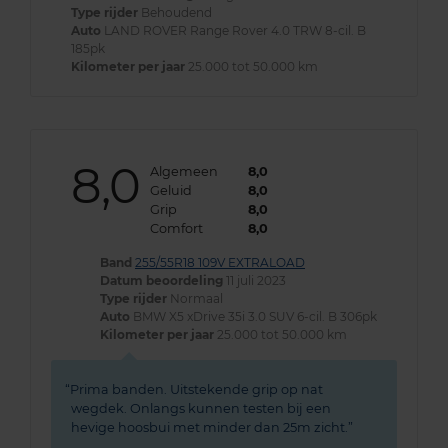
Type rijder
Behoudend
Auto
LAND ROVER Range Rover 4.0 TRW 8-cil. B
185pk
Kilometer per jaar
25.000 tot 50.000 km
8,0
Algemeen
8,0
Geluid
8,0
Grip
8,0
Comfort
8,0
Band
255/55R18 109V EXTRALOAD
Datum beoordeling
11 juli 2023
Type rijder
Normaal
Auto
BMW X5 xDrive 35i 3.0 SUV 6-cil. B 306pk
Kilometer per jaar
25.000 tot 50.000 km
Prima banden. Uitstekende grip op nat
wegdek. Onlangs kunnen testen bij een
hevige hoosbui met minder dan 25m zicht.