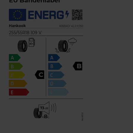
EU Bandenlabel
Hankook
KINERGY 4S 2 H750
255/55R18 109 V
B
C
73
B
A
C