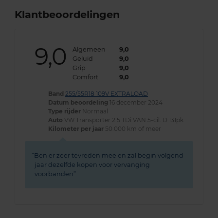
Klantbeoordelingen
9,0
Algemeen
9,0
Geluid
9,0
Grip
9,0
Comfort
9,0
Band
255/55R18 109V EXTRALOAD
Datum beoordeling
16 december 2024
Type rijder
Normaal
Auto
VW Transporter 2.5 TDi VAN 5-cil. D 131pk
Kilometer per jaar
50.000 km of meer
Ben er zeer tevreden mee en zal begin volgend
jaar dezelfde kopen voor vervanging
voorbanden