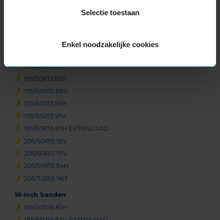
185/55R15 86H EXTRALOAD
Selectie toestaan
185/60R15 88H EXTRALOAD
185/65R15 88H
185/65R15 92T EXTRALOAD
Enkel noodzakelijke cookies
195/50R15 82V
195/55R15 85V
195/55R15 85V
195/60R15 88V
195/65R15 91H
195/65R15 91V
195/65R15 95H EXTRALOAD
205/60R15 91V
205/60R15 91V
205/65R15 94H
205/70R15 96T
16-inch banden
185/50R16 81H
185/55R16 87V EXTRALOAD