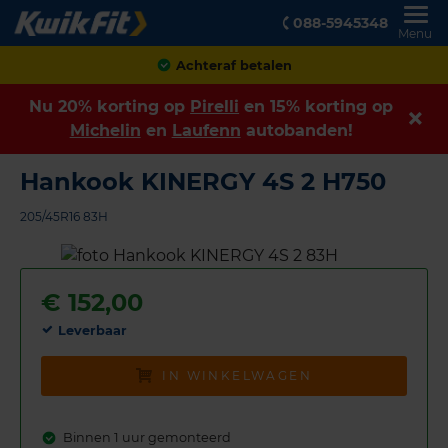
088-5945348
Menu
Klanten geven ons een
8,9
Nu 20% korting op
Pirelli
en 15% korting op
Michelin
en
Laufenn
autobanden!
Hankook KINERGY 4S 2 H750
205/45R16 83H
€
152,00
Leverbaar
IN WINKELWAGEN
Binnen 1 uur gemonteerd