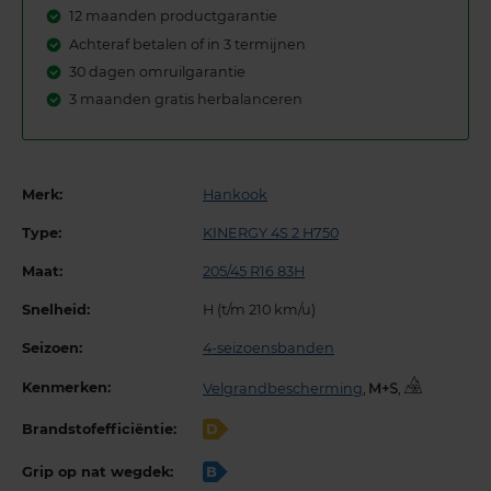
12 maanden productgarantie
Achteraf betalen of in 3 termijnen
30 dagen omruilgarantie
3 maanden gratis herbalanceren
Merk:
Hankook
Type:
KINERGY 4S 2 H750
Maat:
205/45 R16 83H
Snelheid:
H (t/m 210 km/u)
Seizoen:
4-seizoensbanden
Kenmerken:
Velgrandbescherming
,
,
Brandstofefficiëntie:
D
Grip op nat wegdek:
B