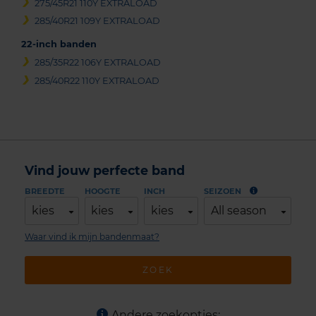
275/45R21 110Y EXTRALOAD
285/40R21 109Y EXTRALOAD
22-inch banden
285/35R22 106Y EXTRALOAD
285/40R22 110Y EXTRALOAD
Vind jouw perfecte band
BREEDTE
HOOGTE
INCH
SEIZOEN
kies
kies
kies
All season
Waar vind ik mijn bandenmaat?
ZOEK
Andere zoekopties: