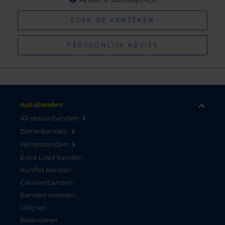
ZOEK OP KENTEKEN
PERSOONLIJK ADVIES
Autobanden
All-seasonbanden
Zomerbanden
Winterbanden
Extra Load banden
Runflat banden
Caravanbanden
Banden wisselen
Uitlijnen
Balanceren