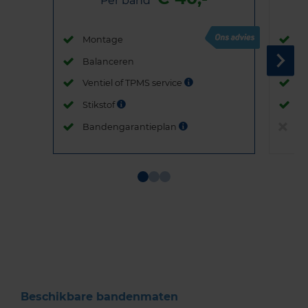
Per band
Montage
M
Balanceren
B
Ventiel of TPMS service
Ve
Stikstof
St
Bandengarantieplan
B
Item
1
of
3
Beschikbare bandenmaten