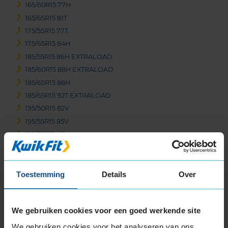
165/60R15 77H
165/65R15 81T
175/55R15 77T
175/65R15 84H
185/55R15 86H EXTRALOAD
185/60R15 88H EXTRALOAD
185/65R15 88H
185/65R15 92T EXTRALOAD
195/50R15 82V
195/55R15 85V
195/55R15 85V
195/60R15 88V
195/65R15 91H
195/65R15 91V
Toestemming
Details
Over
195/65R15 95H EXTRALOAD
205/60R15 91V
We gebruiken cookies voor een goed werkende site
205/60R15 91V
205/65R15 94H
We gebruiken cookies voor het analyseren van ons