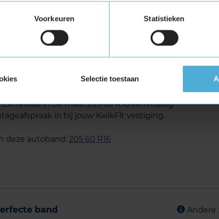
ra Load (verstevigde band)
Voorkeuren
Statistieken
tuigen die banden met een hoger
vigde banden zijn te herkennen aan het
750 Extra load in de maat 205
okies
Selectie toestaan
A
xtra load in de maat 205 60 R16 eenvoudig
tageafspraak in bij jouw KwikFit vestiging.
an deze autoband:
205 60 R16
erfecte band
Andere 