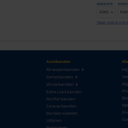
BREEDTE
HOOG
kies
kie
Waar vind ik mij
Autobanden
Kl
All-seasonbanden
Mij
Vee
Zomerbanden
Al
Winterbanden
Pri
Extra Load banden
Be
Runflat banden
Re
Caravanbanden
Er
Banden wisselen
Co
Uitlijnen
Balanceren