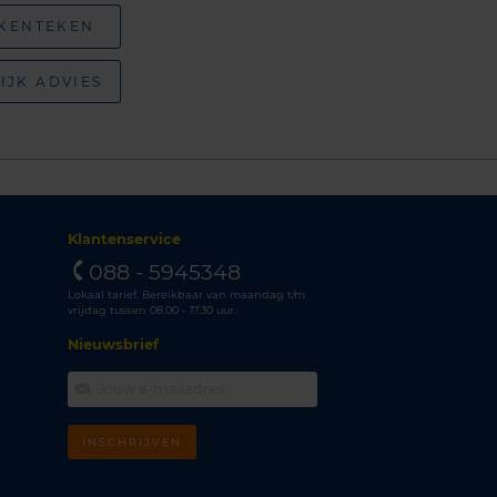
 KENTEKEN
IJK ADVIES
Klantenservice
088 - 5945348
Lokaal tarief. Bereikbaar van maandag t/m
vrijdag tussen 08.00 - 17.30 uur.
Nieuwsbrief
INSCHRIJVEN