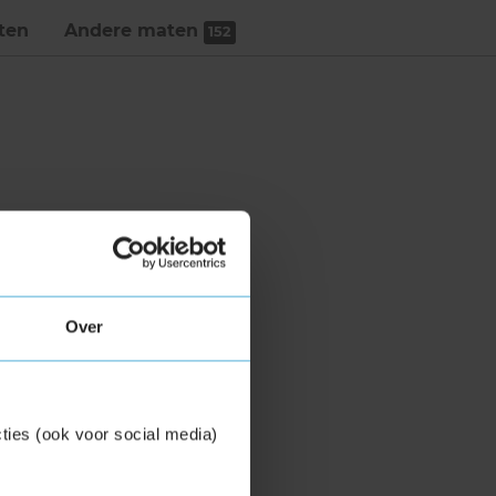
ten
Andere maten
152
Over
ties (ook voor social media)