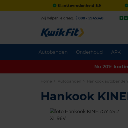
Klanttevredenheid 8,9
Wij helpen je graag.
088 - 5945348
Autobanden
Onderhoud
APK
Nu 20% korti
Home
Autobanden
Hankook autobande
Hankook KINE