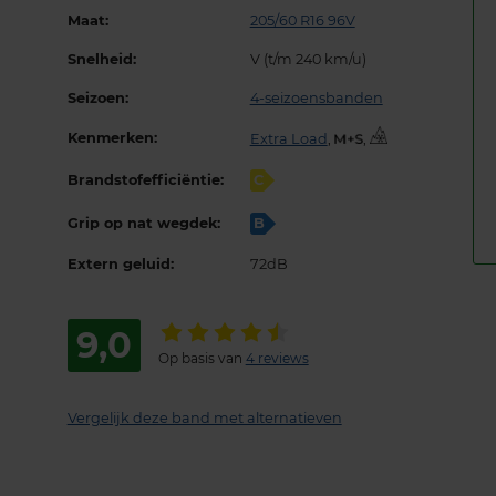
Maat:
205/60 R16 96V
Snelheid:
V (t/m 240 km/u)
Seizoen:
4-seizoensbanden
Kenmerken:
Extra Load
,
,
Brandstofefficiëntie:
C
Grip op nat wegdek:
B
Extern geluid:
72dB
9,0
Op basis van
4 reviews
Vergelijk deze band met alternatieven