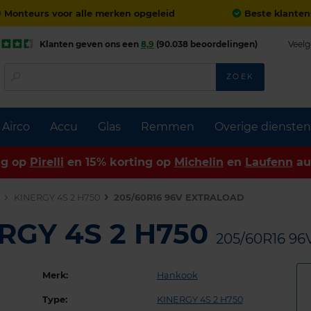
Monteurs voor alle merken opgeleid
Beste klanten
Klanten geven ons een
8,9
(90.038 beoordelingen)
Veelg
ZOEK
Airco
Accu
Glas
Remmen
Overige diensten
ng op
Pirelli
en 15% korting op
Michelin
en
Laufenn
au
n
KINERGY 4S 2 H750
205/60R16 96V EXTRALOAD
RGY 4S 2 H750
205/60R16 9
Merk:
Hankook
Type:
KINERGY 4S 2 H750