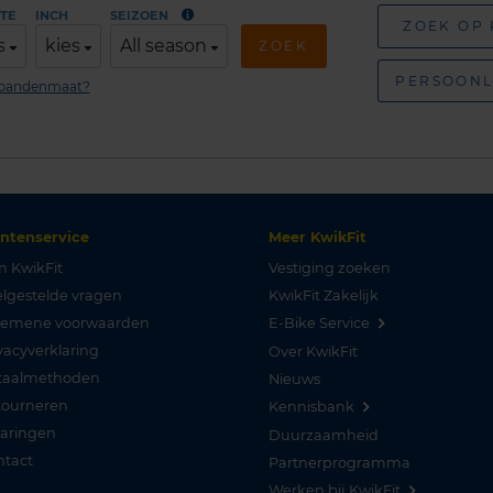
TE
INCH
SEIZOEN
ZOEK OP
s
kies
All season
ZOEK
PERSOONL
n bandenmaat?
antenservice
Meer KwikFit
n KwikFit
Vestiging zoeken
lgestelde vragen
KwikFit Zakelijk
gemene voorwaarden
E-Bike Service
vacyverklaring
Over KwikFit
taalmethoden
Nieuws
tourneren
Kennisbank
varingen
Duurzaamheid
ntact
Partnerprogramma
Werken bij KwikFit