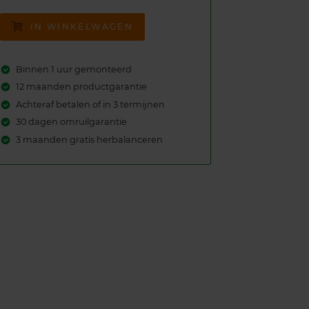
IN WINKELWAGEN
Binnen 1 uur gemonteerd
12 maanden productgarantie
Achteraf betalen of in 3 termijnen
30 dagen omruilgarantie
3 maanden gratis herbalanceren