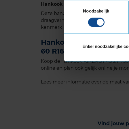
Hankook KINERGY 4S 2 H750 met Ext
Toestemmingsselectie
Noodzakelijk
Deze band is ook geschikt voor voer
draagvermogen nodig hebben. Verste
kenmerk Extra Load.
Hankook KINERGY 4S 2 H
Enkel noodzakelijke co
60 R16 kopen bij KwikFit
Koop de Hankook KINERGY 4S 2 H750 E
online en plan ook gelijk online je mon
Lees meer informatie over de maat v
Vind jouw p