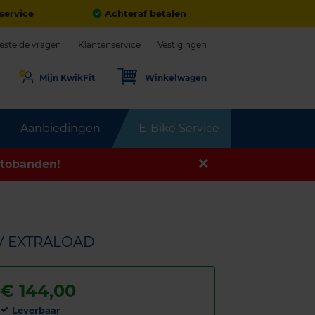
service
Achteraf betalen
estelde vragen
Klantenservice
Vestigingen
Mijn KwikFit
Winkelwagen
Aanbiedingen
E-Bike Service
tobanden!
6V EXTRALOAD
€
144,00
Leverbaar