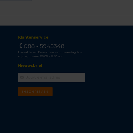
Klantenservice
088 - 5945348
Lokaal tarief. Bereikbaar van maandag t/m
vrijdag tussen 08.00 - 17.30 uur.
Nieuwsbrief
INSCHRIJVEN
m
k