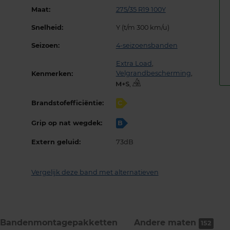
Maat:
275/35 R19 100Y
Snelheid:
Y (t/m 300 km/u)
Seizoen:
4-seizoensbanden
Extra Load
,
Velgrandbescherming
,
Kenmerken:
,
Brandstofefficiëntie:
C
Grip op nat wegdek:
B
Extern geluid:
73dB
Vergelijk deze band met alternatieven
Bandenmontage­pakketten
Andere maten
152