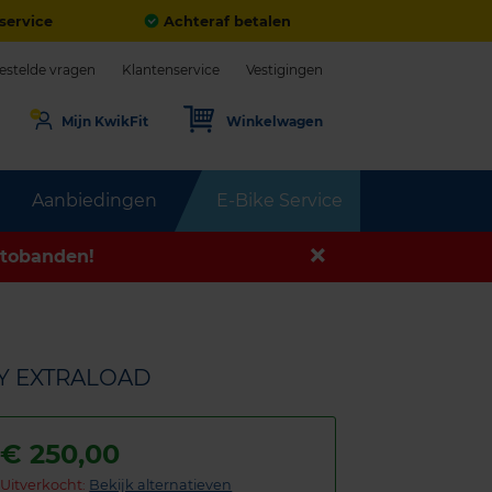
service
Achteraf betalen
estelde vragen
Klantenservice
Vestigingen
Mijn KwikFit
Winkelwagen
Aanbiedingen
E-Bike Service
tobanden!
00Y EXTRALOAD
€
250,00
Uitverkocht:
Bekijk alternatieven