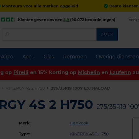
Monteurs voor alle merken opgeleid
Beste klanten
Klanten geven ons een
8,9
(90.072 beoordelingen)
Veelg
ZOEK
Airco
Accu
Glas
Remmen
Overige diensten
ng op
Pirelli
en 15% korting op
Michelin
en
Laufenn
au
n
KINERGY 4S 2 H750
275/35R19 100Y EXTRALOAD
RGY 4S 2 H750
275/35R19 1
Merk:
Hankook
Type:
KINERGY 4S 2 H750