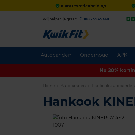
Klanttevredenheid 8,9
Wij helpen je graag.
088 - 5945348
Autobanden
Onderhoud
APK
Nu 20% korti
Home
Autobanden
Hankook autobande
Hankook KINE