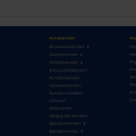
Autobanden
Kl
All-seasonbanden
Mij
Vee
Zomerbanden
Al
Winterbanden
Pri
Extra Load banden
Be
Runflat banden
Re
Caravanbanden
Er
Banden wisselen
Co
Uitlijnen
Balanceren
Opslag van banden
Bandenmerken
Bandenmaten