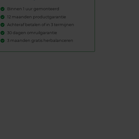
Binnen 1 uur gemonteerd
12 maanden productgarantie
Achteraf betalen of in 3 termijnen
30 dagen omruilgarantie
3 maanden gratis herbalanceren