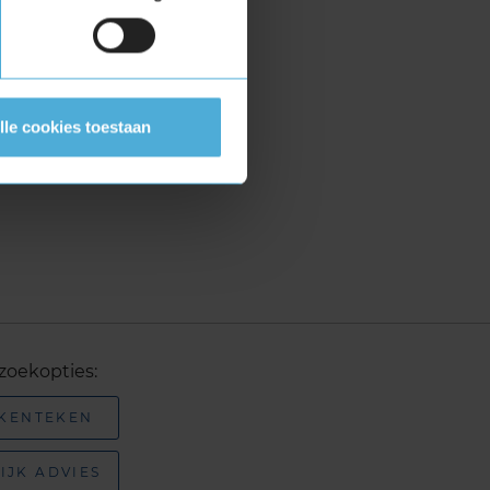
lle cookies toestaan
zoekopties:
 KENTEKEN
IJK ADVIES