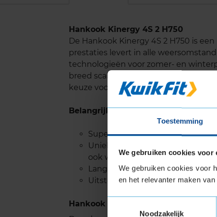
Hankook Kinergy 4S 2 H750
De Hankook Kinergy 4S 2 H750 is een 
prestaties levert in alle weersomst
technologieën voor zomer- en winterpr
breed scala aan omstandigheden, inc
keuze voor bestuurders die op zoek z
Belangrijke eigenschappen
Toestemming
Superieure tractie en prestaties,
Uniek V-vormig loopvlakpatroon z
We gebruiken cookies voor 
ook wegduwen van sneeuw, zodat
We gebruiken cookies voor he
Lange levensduur.
en het relevanter maken van 
Uitstekende handling op zowel d
Toestemmingsselectie
Hankook KINERGY 4S 2 H750 met Ext
Noodzakelijk