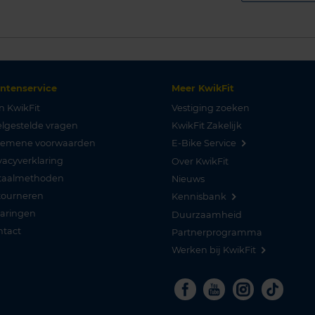
antenservice
Meer KwikFit
n KwikFit
Vestiging zoeken
lgestelde vragen
KwikFit Zakelijk
gemene voorwaarden
E-Bike Service
vacyverklaring
Over KwikFit
taalmethoden
Nieuws
tourneren
Kennisbank
varingen
Duurzaamheid
ntact
Partnerprogramma
Werken bij KwikFit
Facebook
Youtube
Instagra
Tikto