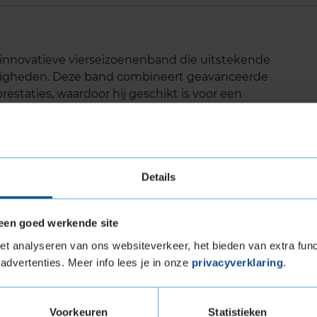
innovatieve vierseizoenenband die uitstekende
andigheden. Deze band combineert geavanceerde
estaties, waardoor hij geschikt is voor een
lusief besneeuwde wegen. Een uitstekende
ijn naar veelzijdige en duurzame autobanden.
Details
 ongeacht het seizoen.
orgt voor efficiënt afvoeren van water, maar
een goed werkende site
 je maximale grip houdt.
t analyseren van ons websiteverkeer, het bieden van extra func
advertenties. Meer info lees je in onze
privacyverklaring
.
roog als nat wegdek.
ra Load (verstevigde band)
Voorkeuren
Statistieken