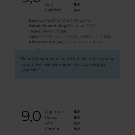
Grip
9,0
Comfort
9,0
Band
225/45R17 94W EXTRALOAD
Datum beoordeling
16 februari 2026
Type rijder
Normaal
Auto
TOYOTA Auris 1.8 Hybrid HB 4-cil. F 136pk
Kilometer per jaar
25.000 tot 50.000 km
Ben dik tevreden je hoord het niet dat ze onder
auto zitten, een aan rader, ook voor de prijs
kwaliteit.
9,0
Algemeen
9,0
Geluid
8,0
Grip
8,0
Comfort
9,0