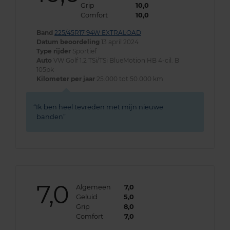
Grip
10,0
Comfort
10,0
Band
225/45R17 94W EXTRALOAD
Datum beoordeling
13 april 2024
Type rijder
Sportief
Auto
VW Golf 1.2 TSi/TSi BlueMotion HB 4-cil. B
105pk
Kilometer per jaar
25.000 tot 50.000 km
Ik ben heel tevreden met mijn nieuwe
banden
7,0
Algemeen
7,0
Geluid
5,0
Grip
8,0
Comfort
7,0