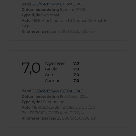
Band
225/45R17 94W EXTRALOAD
Datum beoordeling
6 januari 2026
Type rijder
Normaal
Auto
MINI Mini Clubman 1.5 Cooper CM 3-cil. B
136pk
Kilometer per jaar
10.000 tot 25.000 km
7,0
Algemeen
7,0
Geluid
7,0
Grip
7,0
Comfort
7,0
Band
225/45R17 94W EXTRALOAD
Datum beoordeling
18 oktober 2025
Type rijder
Behoudend
Auto
MERCEDES-BENZ C180 2.2 CDi/CDi
BlueEFFICIENCY SD 4-cil. D 120pk
Kilometer per jaar
25.000 tot 50.000 km