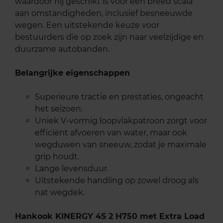
waardoor hij geschikt is voor een breed scala
aan omstandigheden, inclusief besneeuwde
wegen. Een uitstekende keuze voor
bestuurders die op zoek zijn naar veelzijdige en
duurzame autobanden.
Belangrijke eigenschappen
Superieure tractie en prestaties, ongeacht
het seizoen.
Uniek V-vormig loopvlakpatroon zorgt voor
efficiënt afvoeren van water, maar ook
wegduwen van sneeuw, zodat je maximale
grip houdt.
Lange levensduur.
Uitstekende handling op zowel droog als
nat wegdek.
Hankook KINERGY 4S 2 H750 met Extra Load