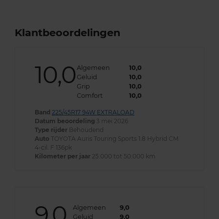
Klantbeoordelingen
10,0
Algemeen
10,0
Geluid
10,0
Grip
10,0
Comfort
10,0
Band
225/45R17 94W EXTRALOAD
Datum beoordeling
3 mei 2026
Type rijder
Behoudend
Auto
TOYOTA Auris Touring Sports 1.8 Hybrid CM
4-cil. F 136pk
Kilometer per jaar
25.000 tot 50.000 km
9,0
Algemeen
9,0
Geluid
9,0