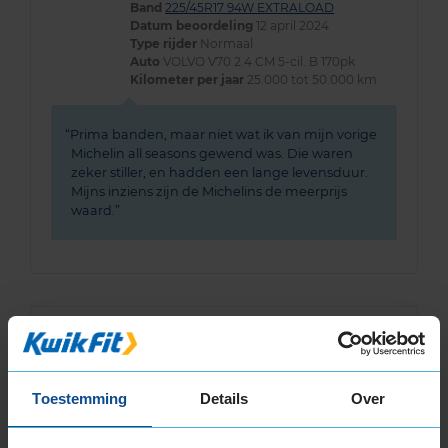
Band
225/45R17 94W EXTRALOAD
Datum beoordeling
12 april 2024
Type rijder
Normaal
Auto
VOLVO V70 2.4 CM 5-cil. B 170pk
Kilometer per jaar
25.000 tot 50.000 km
Prima banden, maar niet wat ik van mijn vorige
Michelin all seasons gewend was. Die waren
zeker stiller, en hadden een lange levensduur.
Mijns inziens zijn de Michelins de meerprijs
waard.
8,0
Algemeen
8,0
Geluid
9,0
Grip
9,0
Toestemming
Details
Over
Comfort
9,0
Band
225/45R17 94W EXTRALOAD