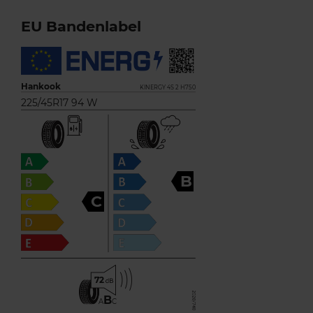
EU Bandenlabel
Hankook
KINERGY 4S 2 H750
225/45R17 94 W
B
C
72
B
A
C