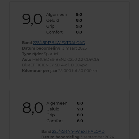
9,0
Algemeen
9,0
Geluid
8,0
Grip
9,0
Comfort
8,0
Band
225/45R17 94W EXTRALOAD
Datum beoordeling
13 maart 2025
Type rijder
Sportief
Auto
MERCEDES-BENZ C250 2.2 CDi/CDi
BlueEFFICIENCY SD 4-cil. D 204pk
Kilometer per jaar
25.000 tot 50.000 km
8,0
Algemeen
8,0
Geluid
7,0
Grip
8,0
Comfort
8,0
Band
225/45R17 94W EXTRALOAD
Datum beoordeling
3 september 2024