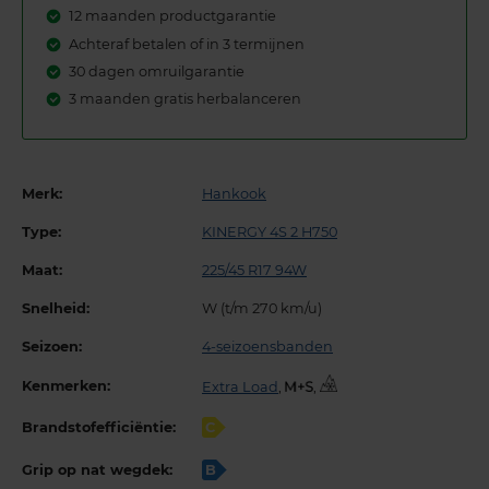
12 maanden productgarantie
Achteraf betalen of in 3 termijnen
30 dagen omruilgarantie
3 maanden gratis herbalanceren
Merk:
Hankook
Type:
KINERGY 4S 2 H750
Maat:
225/45 R17 94W
Snelheid:
W (t/m 270 km/u)
Seizoen:
4-seizoensbanden
Kenmerken:
Extra Load
,
,
Brandstofefficiëntie:
C
Grip op nat wegdek:
B