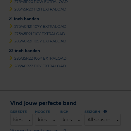
275/45R20 110W EXTRALOAD
285/45R20 112H EXTRALOAD
21-inch banden
275/40R21 107Y EXTRALOAD
275/45R21 110Y EXTRALOAD
285/40R21 109Y EXTRALOAD
22-inch banden
285/35R22 106Y EXTRALOAD
285/40R22 110Y EXTRALOAD
Vind jouw perfecte band
BREEDTE
HOOGTE
INCH
SEIZOEN
kies
kies
kies
All season
Waar vind ik mijn bandenmaat?