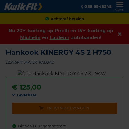
088-5945348
Menu
Achteraf betalen
Nu 20% korting op
Pirelli
en 15% korting op
Michelin
en
Laufenn
autobanden!
Hankook KINERGY 4S 2 H750
225/45R17 94W EXTRALOAD
€
125,00
Leverbaar
IN WINKELWAGEN
Binnen 1 uur gemonteerd