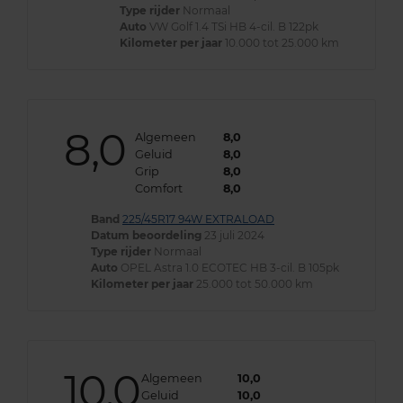
Type rijder
Normaal
Auto
VW Golf 1.4 TSi HB 4-cil. B 122pk
Kilometer per jaar
10.000 tot 25.000 km
8,0
Algemeen
8,0
Geluid
8,0
Grip
8,0
Comfort
8,0
Band
225/45R17 94W EXTRALOAD
Datum beoordeling
23 juli 2024
Type rijder
Normaal
Auto
OPEL Astra 1.0 ECOTEC HB 3-cil. B 105pk
Kilometer per jaar
25.000 tot 50.000 km
10,0
Algemeen
10,0
Geluid
10,0