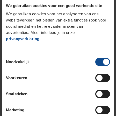
Datum beoordeling
20 maart 2024
We gebruiken cookies voor een goed werkende site
Type rijder
Normaal
Auto
AUDI A3 1.6 FSi HB 4-cil. B 116pk
We gebruiken cookies voor het analyseren van ons
Kilometer per jaar
25.000 tot 50.000 km
websiteverkeer, het bieden van extra functies (ook voor
social media) en het relevanter maken van
De banden zijn wel wat minder zuinig dan
advertenties. Meer info lees je in onze
normale zomer banden
privacyverklaring
.
Toestemmingsselectie
Noodzakelijk
Meer beoordelingen tonen
Voorkeuren
Bandenmontagepakketten
Kies je
Statistieken
bandenmaat omvang (inch)
Marketing