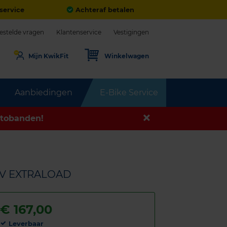
service
Achteraf betalen
estelde vragen
Klantenservice
Vestigingen
Mijn KwikFit
Winkelwagen
Aanbiedingen
E-Bike Service
tobanden!
04V EXTRALOAD
€
167,00
Leverbaar