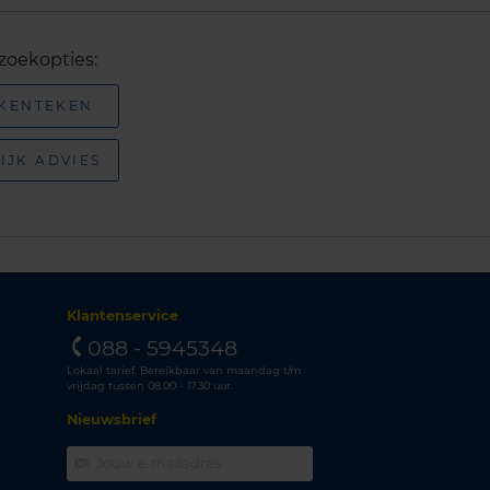
zoekopties:
 KENTEKEN
IJK ADVIES
Klantenservice
088 - 5945348
Lokaal tarief. Bereikbaar van maandag t/m
vrijdag tussen 08.00 - 17.30 uur.
Nieuwsbrief