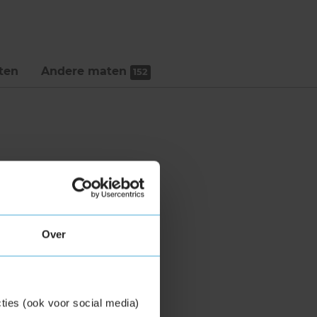
ten
Andere maten
152
Over
ties (ook voor social media)