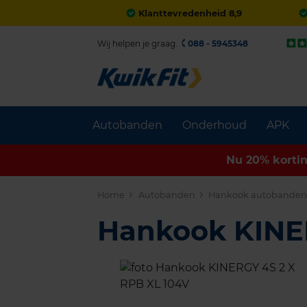
Klanttevredenheid 8,9
Wij helpen je graag.
088 - 5945348
Autobanden
Onderhoud
APK
Nu 20% korti
Home
Autobanden
Hankook autobande
Hankook KINE