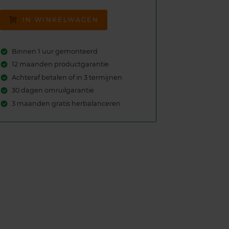
IN WINKELWAGEN
Binnen 1 uur gemonteerd
12 maanden productgarantie
Achteraf betalen of in 3 termijnen
30 dagen omruilgarantie
3 maanden gratis herbalanceren