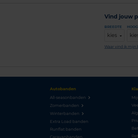
Vind jouw p
BREEDTE
HOOG
kies
kie
Waar vind ik mij
Autobanden
Kl
All-seasonbanden
Mij
Vee
Zomerbanden
Al
Winterbanden
Pri
Extra Load banden
Be
Runflat banden
Re
Caravanbanden