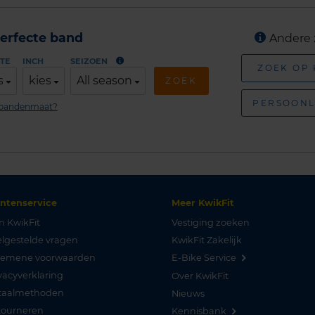
erfecte band
Andere 
TE
INCH
SEIZOEN
ZOEK OP
s
kies
All season
ZOEK
PERSOONL
n bandenmaat?
antenservice
Meer KwikFit
n KwikFit
Vestiging zoeken
lgestelde vragen
KwikFit Zakelijk
gemene voorwaarden
E-Bike Service
vacyverklaring
Over KwikFit
taalmethoden
Nieuws
tourneren
Kennisbank