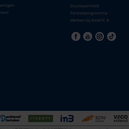
varingen
Duurzaamheid
ntact
Partnerprogramma
Werken bij KwikFit
Facebook
Youtube
Instagra
Tikto