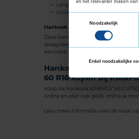
en het relevanter maken van 
Lange levensduur.
Uitstekende handling op zowel d
Toestemmingsselectie
Noodzakelijk
Hankook KINERGY 4S 2 H750 met Ext
Deze band is ook geschikt voor voer
draagvermogen nodig hebben. Verste
kenmerk Extra Load.
Enkel noodzakelijke co
Hankook KINERGY 4S 2 H
60 R16 kopen bij KwikFit
Koop de Hankook KINERGY 4S 2 H750 E
online en plan ook gelijk online je mon
Lees meer informatie over de maat v