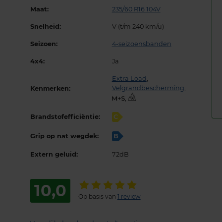
Maat:
235/60 R16 104V
Snelheid:
V (t/m 240 km/u)
Seizoen:
4-seizoensbanden
4x4:
Ja
Extra Load
,
Velgrandbescherming
,
Kenmerken:
,
Brandstofefficiëntie:
C
Grip op nat wegdek:
B
Extern geluid:
72dB
10,0
Op basis van
1 review