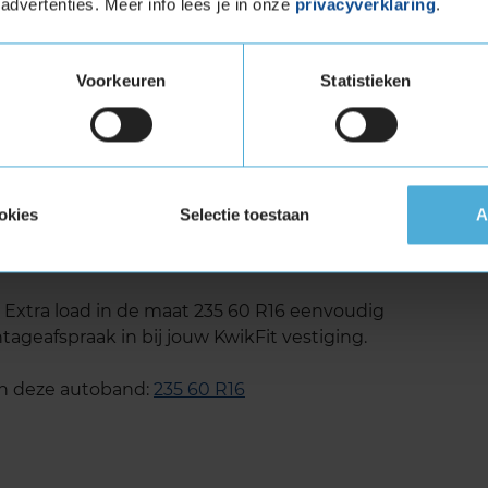
advertenties. Meer info lees je in onze
privacyverklaring
.
roog als nat wegdek.
Voorkeuren
Statistieken
ra Load (verstevigde band)
tuigen die banden met een hoger
vigde banden zijn te herkennen aan het
okies
Selectie toestaan
A
750 Extra load in de maat 235
xtra load in de maat 235 60 R16 eenvoudig
tageafspraak in bij jouw KwikFit vestiging.
an deze autoband:
235 60 R16