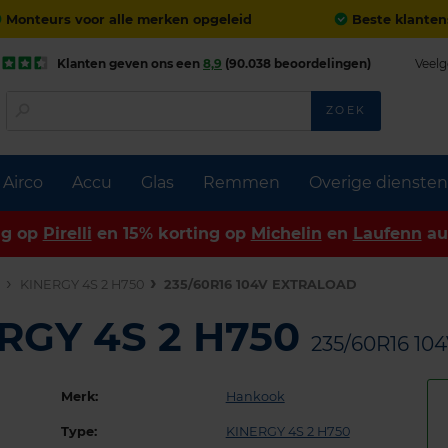
Monteurs voor alle merken opgeleid
Beste klanten
Klanten geven ons een
8,9
(90.038 beoordelingen)
Veelg
ZOEK
Airco
Accu
Glas
Remmen
Overige diensten
ng op
Pirelli
en 15% korting op
Michelin
en
Laufenn
au
n
KINERGY 4S 2 H750
235/60R16 104V EXTRALOAD
RGY 4S 2 H750
235/60R16 1
Merk:
Hankook
Type:
KINERGY 4S 2 H750