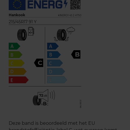
Hankook
KINERGY 4S 2 H750
215/45R17 91 Y
B
C
72
B
A
C
Deze band is beoordeeld met het EU