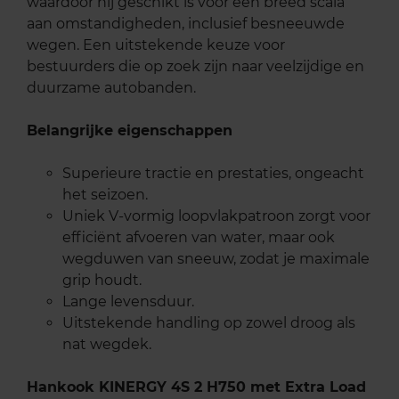
waardoor hij geschikt is voor een breed scala
aan omstandigheden, inclusief besneeuwde
wegen. Een uitstekende keuze voor
bestuurders die op zoek zijn naar veelzijdige en
duurzame autobanden.
Belangrijke eigenschappen
Superieure tractie en prestaties, ongeacht
het seizoen.
Uniek V-vormig loopvlakpatroon zorgt voor
efficiënt afvoeren van water, maar ook
wegduwen van sneeuw, zodat je maximale
grip houdt.
Lange levensduur.
Uitstekende handling op zowel droog als
nat wegdek.
Hankook KINERGY 4S 2 H750 met Extra Load