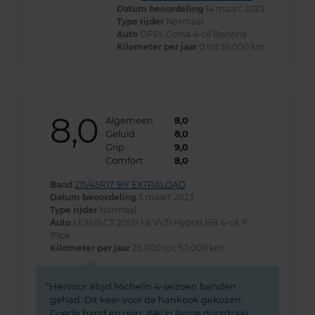
Datum beoordeling
14 maart 2023
Type rijder
Normaal
Auto
OPEL Corsa 4-cil Benzine
Kilometer per jaar
0 tot 10.000 km
8,0
Algemeen
8,0
Geluid
8,0
Grip
9,0
Comfort
8,0
Band
215/45R17 91Y EXTRALOAD
Datum beoordeling
5 maart 2023
Type rijder
Normaal
Auto
LEXUS CT 200h 1.8 VVTi Hybrid HB 4-cil. F
99pk
Kilometer per jaar
25.000 tot 50.000 km
Hiervoor altijd Michelin 4-seizoen banden
gehad. Dit keer voor de hankook gekozen.
Goede band en grip. Wel in lange doordraai