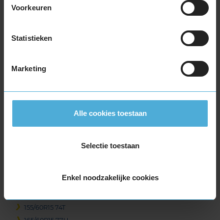
14-inch banden
Voorkeuren
155/65R14 75T
165/60R14 75H
Statistieken
165/65R14 79T
165/70R14 85T EXTRALOAD
175/65R14 82T
Marketing
175/65R14 86H EXTRALOAD
175/70R14 88T EXTRALOAD
175/80R14 88T
Alle cookies toestaan
185/55R14 80H
185/60R14 82H
185/65R14 86H
Selectie toestaan
185/70R14 88T
195/70R14 91T
Enkel noodzakelijke cookies
15-inch banden
135/70R15 70T
155/60R15 74T