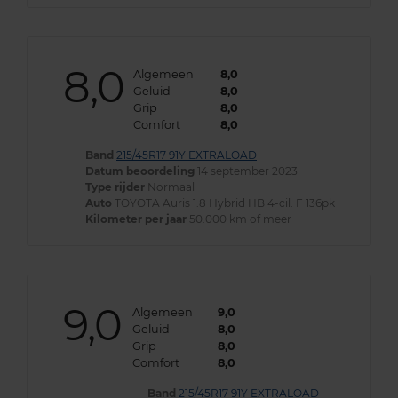
8,0
Algemeen
8,0
Geluid
8,0
Grip
8,0
Comfort
8,0
Band
215/45R17 91Y EXTRALOAD
Datum beoordeling
14 september 2023
Type rijder
Normaal
Auto
TOYOTA Auris 1.8 Hybrid HB 4-cil. F 136pk
Kilometer per jaar
50.000 km of meer
9,0
Algemeen
9,0
Geluid
8,0
Grip
8,0
Comfort
8,0
Band
215/45R17 91Y EXTRALOAD