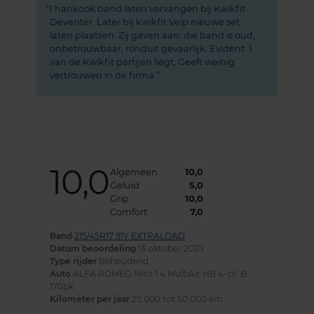
1 hankook band laten vervangen bij Kwikfit
Deventer. Later bij kwikfit Velp nieuwe set
laten plaatsen. Zij gaven aan: die band is oud,
onbetrouwbaar, ronduit gevaarlijk. Evident: 1
van de Kwikfit partijen liegt; Geeft weinig
vertrouwen in de firma.
10,0
Algemeen
10,0
Geluid
5,0
Grip
10,0
Comfort
7,0
Band
215/45R17 91Y EXTRALOAD
Datum beoordeling
13 oktober 2023
Type rijder
Behoudend
Auto
ALFA ROMEO Mito 1.4 MultiAir HB 4-cil. B
170pk
Kilometer per jaar
25.000 tot 50.000 km