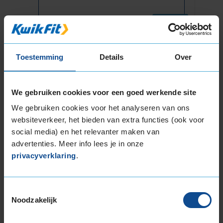
Montage
M
Balanceren
B
Ventiel of TPMS service
Ve
Toestemming
Details
Over
Stikstof
St
Bandengarantieplan
B
We gebruiken cookies voor een goed werkende site
We gebruiken cookies voor het analyseren van ons
websiteverkeer, het bieden van extra functies (ook voor
social media) en het relevanter maken van
Item
advertenties. Meer info lees je in onze
1
privacyverklaring
.
of
3
Toestemmingsselectie
Noodzakelijk
Beschikbare bandenmaten