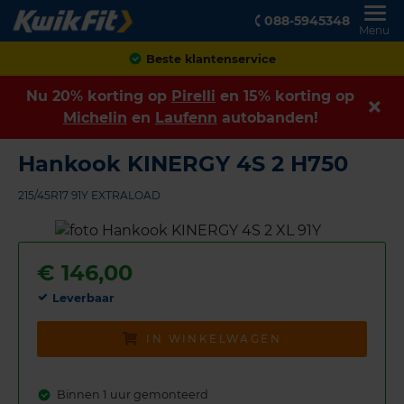
088-5945348
Menu
Achteraf betalen
Nu 20% korting op
Pirelli
en 15% korting op
Michelin
en
Laufenn
autobanden!
Hankook KINERGY 4S 2 H750
215/45R17 91Y EXTRALOAD
€
146,00
Leverbaar
IN WINKELWAGEN
Binnen 1 uur gemonteerd