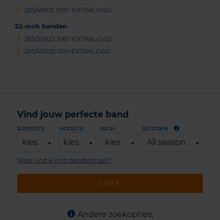
285/40R21 109Y EXTRALOAD
22-inch banden
285/35R22 106Y EXTRALOAD
285/40R22 110Y EXTRALOAD
Vind jouw perfecte band
BREEDTE
HOOGTE
INCH
SEIZOEN
kies
kies
kies
All season
Waar vind ik mijn bandenmaat?
ZOEK
Andere zoekopties: