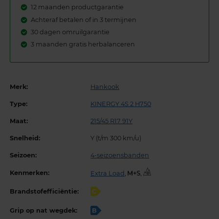
12 maanden productgarantie
Achteraf betalen of in 3 termijnen
30 dagen omruilgarantie
3 maanden gratis herbalanceren
Merk:
Hankook
Type:
KINERGY 4S 2 H750
Maat:
215/45 R17 91Y
Snelheid:
Y (t/m 300 km/u)
Seizoen:
4-seizoensbanden
Kenmerken:
Extra Load
,
,
Brandstofefficiëntie:
C
Grip op nat wegdek:
B