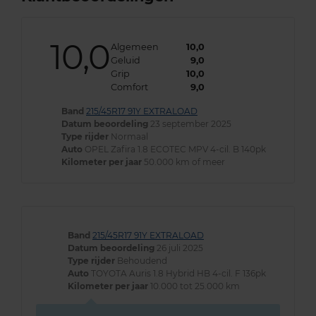
10,0
Algemeen
10,0
Geluid
9,0
Grip
10,0
Comfort
9,0
Band
215/45R17 91Y EXTRALOAD
Datum beoordeling
23 september 2025
Type rijder
Normaal
Auto
OPEL Zafira 1.8 ECOTEC MPV 4-cil. B 140pk
Kilometer per jaar
50.000 km of meer
Band
215/45R17 91Y EXTRALOAD
Datum beoordeling
26 juli 2025
Type rijder
Behoudend
Auto
TOYOTA Auris 1.8 Hybrid HB 4-cil. F 136pk
Kilometer per jaar
10.000 tot 25.000 km