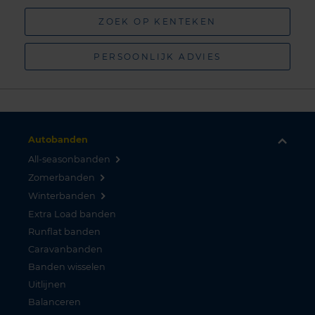
ZOEK OP KENTEKEN
PERSOONLIJK ADVIES
Autobanden
All-seasonbanden
Zomerbanden
Winterbanden
Extra Load banden
Runflat banden
Caravanbanden
Banden wisselen
Uitlijnen
Balanceren