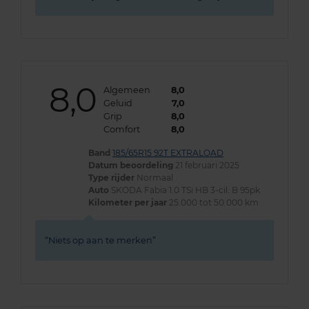
8,0
Algemeen
8,0
Geluid
7,0
Grip
8,0
Comfort
8,0
Band
185/65R15 92T EXTRALOAD
Datum beoordeling
21 februari 2025
Type rijder
Normaal
Auto
SKODA Fabia 1.0 TSi HB 3-cil. B 95pk
Kilometer per jaar
25.000 tot 50.000 km
Niets op aan te merken