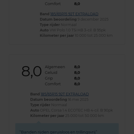
Comfort
8,0
Band
185/65R15 92T EXTRALOAD
Datum beoordeling
9 december 2025
Type rijder
Normaal
Auto
VW Polo 1.0 TSi HB 3-cil. B 95pk
Kilometer per jaar
10.000 tot 25.000 km
8,0
Algemeen
8,0
Geluid
8,0
Grip
8,0
Comfort
8,0
Band
185/65R15 92T EXTRALOAD
Datum beoordeling
16 mei 2025
Type rijder
Normaal
Auto
OPEL Corsa 1.4 ECOTEC HB 4-cil. B 90pk
Kilometer per jaar
25.000 tot 50.000 km
Banden rijden geruisloos en trillingsvrij