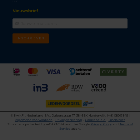
uur.
Nieuwsbrief
INSCHRIJVEN
©
KwikFit Nederland B.V., Daltonstraat 17, 3846BX Harderwijk, KvK 08017845 |
Algemene voorwaarden
•
Privacyverklaring
•
Cookiebeleid
•
Disclaimer
This site is protected by reCAPTCHA and the Google
Privacy Policy
and
Terms of
Service
apply.