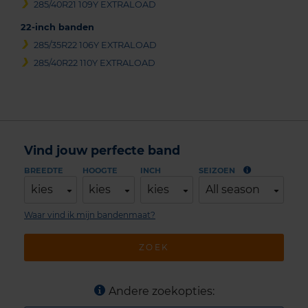
285/40R21 109Y EXTRALOAD
22-inch banden
285/35R22 106Y EXTRALOAD
285/40R22 110Y EXTRALOAD
Vind jouw perfecte band
BREEDTE
HOOGTE
INCH
SEIZOEN
kies
kies
kies
All season
Waar vind ik mijn bandenmaat?
ZOEK
Andere zoekopties: