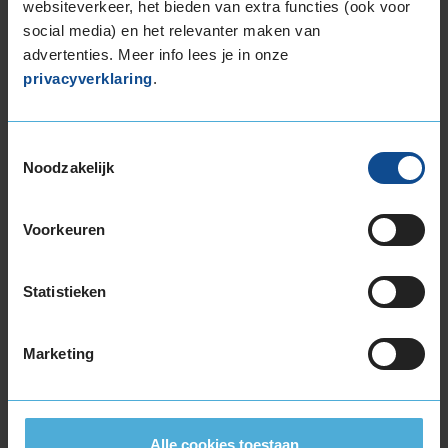
Het zijn twee nieuwe achterbanden en ik ben
websiteverkeer, het bieden van extra functies (ook voor
er positief over, omdat de service bij de
social media) en het relevanter maken van
vervanging door KwikFit snel is gedaan en ik er
advertenties. Meer info lees je in onze
bij het rijden niks van merk.
privacyverklaring
.
Toestemmingsselectie
Noodzakelijk
Bandenmontagepakketten
Kies je
Voorkeuren
bandenmaat omvang (inch)
Statistieken
Marketing
Montage Veilig & Zeker
€ 40,-
Per band
Alle cookies toestaan