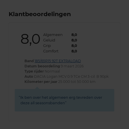
Klantbeoordelingen
8,0
Algemeen
8,0
Geluid
8,0
Grip
8,0
Comfort
8,0
Band
185/65R15 92T EXTRALOAD
Datum beoordeling
9 maart 2026
Type rijder
Normaal
Auto
DACIA Logan MCV 0.9 TCe CM 3-cil. B 90pk
Kilometer per jaar
25.000 tot 50.000 km
Ik ben over het algemeen erg tevreden over
deze all seasonsbanden