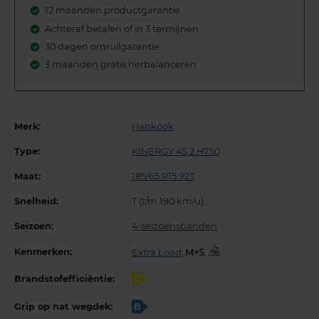
12 maanden productgarantie
Achteraf betalen of in 3 termijnen
30 dagen omruilgarantie
3 maanden gratis herbalanceren
Merk:
Hankook
Type:
KINERGY 4S 2 H750
Maat:
185/65 R15 92T
Snelheid:
T (t/m 190 km/u)
Seizoen:
4-seizoensbanden
Kenmerken:
Extra Load
,
,
Brandstofefficiëntie:
C
Grip op nat wegdek:
B