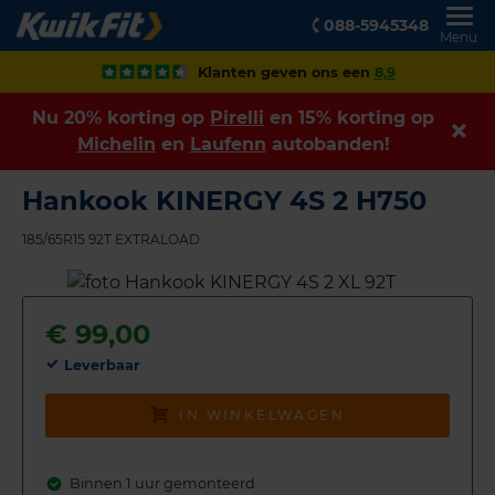
088-5945348
Menu
Klanten geven ons een
8,9
Nu 20% korting op
Pirelli
en 15% korting op
Michelin
en
Laufenn
autobanden!
Hankook KINERGY 4S 2 H750
185/65R15 92T EXTRALOAD
€
99,00
Leverbaar
IN WINKELWAGEN
Binnen 1 uur gemonteerd