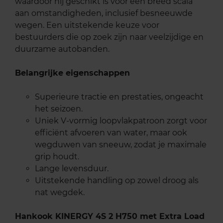
waardoor hij geschikt is voor een breed scala
aan omstandigheden, inclusief besneeuwde
wegen. Een uitstekende keuze voor
bestuurders die op zoek zijn naar veelzijdige en
duurzame autobanden.
Belangrijke eigenschappen
Superieure tractie en prestaties, ongeacht
het seizoen.
Uniek V-vormig loopvlakpatroon zorgt voor
efficiënt afvoeren van water, maar ook
wegduwen van sneeuw, zodat je maximale
grip houdt.
Lange levensduur.
Uitstekende handling op zowel droog als
nat wegdek.
Hankook KINERGY 4S 2 H750 met Extra Load