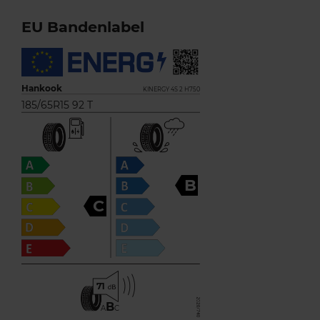
EU Bandenlabel
Hankook
KINERGY 4S 2 H750
185/65R15 92 T
B
C
71
B
A
C