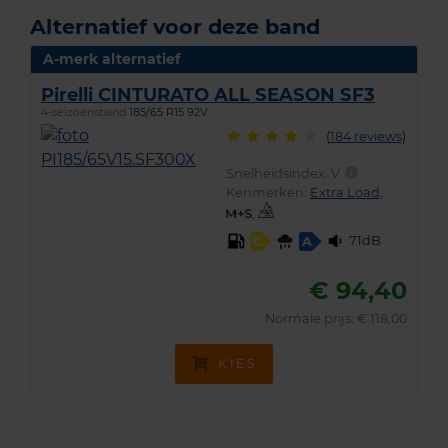
Alternatief voor deze band
A-merk alternatief
Pirelli CINTURATO ALL SEASON SF3
4-seizoensband
185/65 R15 92V
(
184 reviews
)
Snelheidsindex:
V
Kenmerken:
Extra Load
,
,
71dB
C
A
€ 94,40
Normale prijs: € 118,00
KIES