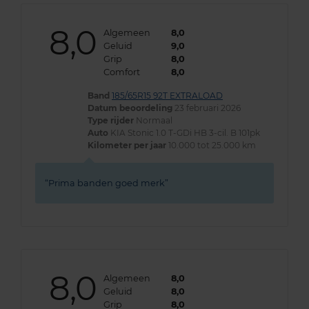
8,0
Algemeen
8,0
Geluid
9,0
Grip
8,0
Comfort
8,0
Band
185/65R15 92T EXTRALOAD
Datum beoordeling
23 februari 2026
Type rijder
Normaal
Auto
KIA Stonic 1.0 T-GDi HB 3-cil. B 101pk
Kilometer per jaar
10.000 tot 25.000 km
Prima banden goed merk
8,0
Algemeen
8,0
Geluid
8,0
Grip
8,0