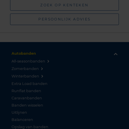
ZOEK OP KENTEKEN
PERSOONLIJK ADVIES
Autobanden
All-seasonbanden
Zomerbanden
Winterbanden
Extra Load banden
Runflat banden
Caravanbanden
Banden wisselen
Uitlijnen
Balanceren
Opslag van banden