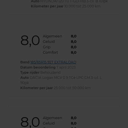
Auto
HYUNDAI i20 1.0 T-GDi HB 3-cil. B 101pk
Kilometer per jaar
10.000 tot 25.000 km
8,0
Algemeen
8,0
Geluid
8,0
Grip
8,0
Comfort
8,0
Band
185/65R15 92T EXTRALOAD
Datum beoordeling
7 april 2023
Type rijder
Behoudend
Auto
DACIA Logan MCV 0.9 TCe LPG CM 3-cil. L
90pk
Kilometer per jaar
25.000 tot 50.000 km
8,0
Algemeen
8,0
Geluid
8,0