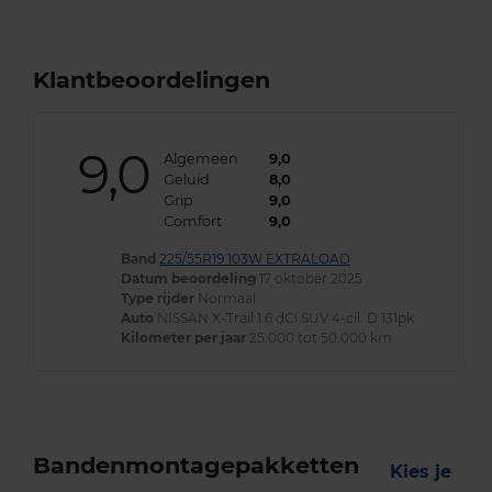
Klantbeoordelingen
9,0
Algemeen
9,0
Geluid
8,0
Grip
9,0
Comfort
9,0
Band
225/55R19 103W EXTRALOAD
Datum beoordeling
17 oktober 2025
Type rijder
Normaal
Auto
NISSAN X-Trail 1.6 dCi SUV 4-cil. D 131pk
Kilometer per jaar
25.000 tot 50.000 km
Bandenmontagepakketten
Kies je