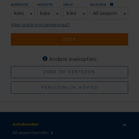
BREEDTE
HOOGTE
INCH
SEIZOEN
kies
kies
kies
All season
Waar vind ik mijn bandenmaat?
ZOEK
Andere zoekopties:
ZOEK OP KENTEKEN
PERSOONLIJK ADVIES
Autobanden
All-seasonbanden