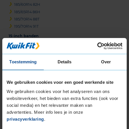
185/60R14 82H
185/65R14 86H
185/70R14 88T
195/70R14 91T
15-inch banden
135/70R15 70T
155/60R15 74T
165/60R15 77H
Toestemming
Details
Over
165/65R15 81T
175/55R15 77T
175/65R15 84H
We gebruiken cookies voor een goed werkende site
185/55R15 86H EXTRALOAD
We gebruiken cookies voor het analyseren van ons
185/60R15 88H EXTRALOAD
websiteverkeer, het bieden van extra functies (ook voor
185/65R15 88H
social media) en het relevanter maken van
185/65R15 92T EXTRALOAD
advertenties. Meer info lees je in onze
195/50R15 82V
privacyverklaring
.
195/55R15 85V