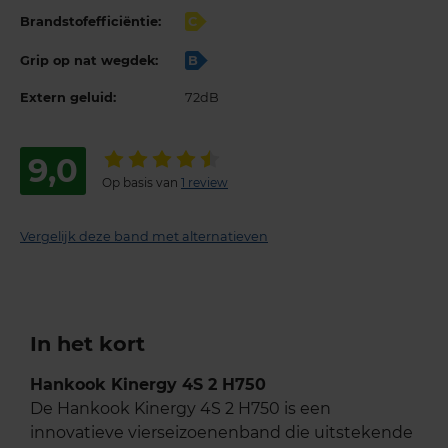
Brandstofefficiëntie:
C
Grip op nat wegdek:
B
Extern geluid:
72dB
9,0
Op basis van
1 review
Vergelijk deze band met alternatieven
In het kort
Hankook Kinergy 4S 2 H750
De Hankook Kinergy 4S 2 H750 is een
innovatieve vierseizoenenband die uitstekende