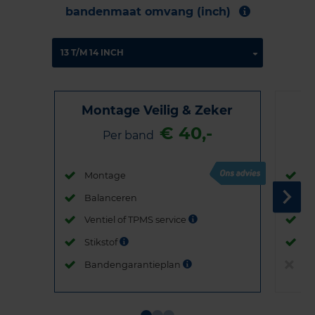
bandenmaat omvang (inch)
Montage Veilig & Zeker
€ 40,-
Per band
Montage
M
Balanceren
B
Ventiel of TPMS service
Ve
Stikstof
St
Bandengarantieplan
B