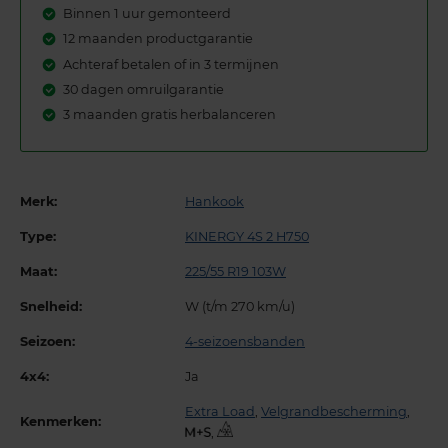
Binnen 1 uur gemonteerd
12 maanden productgarantie
Achteraf betalen of in 3 termijnen
30 dagen omruilgarantie
3 maanden gratis herbalanceren
Merk:
Hankook
Type:
KINERGY 4S 2 H750
Maat:
225/55 R19 103W
Snelheid:
W (t/m 270 km/u)
Seizoen:
4-seizoensbanden
4x4:
Ja
Extra Load
,
Velgrandbescherming
,
Kenmerken:
,