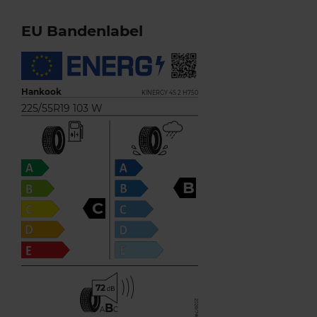
EU Bandenlabel
Hankook
KINERGY 4S 2 H750
225/55R19 103 W
B
C
72
B
A
C