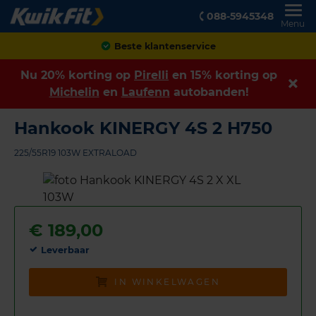
088-5945348
Menu
Achteraf betalen
Nu 20% korting op
Pirelli
en 15% korting op
Michelin
en
Laufenn
autobanden!
Hankook KINERGY 4S 2 H750
225/55R19 103W EXTRALOAD
€
189,00
Leverbaar
IN WINKELWAGEN