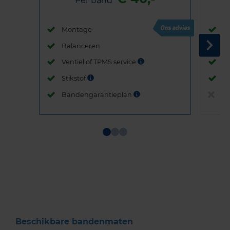
Per band
Montage
M
Balanceren
B
Ventiel of TPMS service
Ve
Stikstof
St
Bandengarantieplan
B
Item
1
of
3
Beschikbare bandenmaten