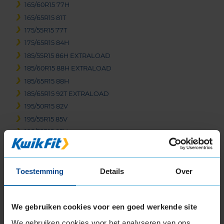
165/60R15 77H
165/65R15 81T
175/55R15 77T
175/65R15 84H
185/55R15 86H EXTRALOAD
185/60R15 88H EXTRALOAD
185/65R15 88H
185/65R15 92T EXTRALOAD
195/50R15 82V
195/55R15 85V
195/55R15 85V
195/60R15 88V
195/65R15 91H
195/65R15 95H EXTRALOAD
Toestemming
Details
Over
205/60R15 91V
205/60R15 91V
We gebruiken cookies voor een goed werkende site
205/65R15 94H
205/70R15 96T
We gebruiken cookies voor het analyseren van ons