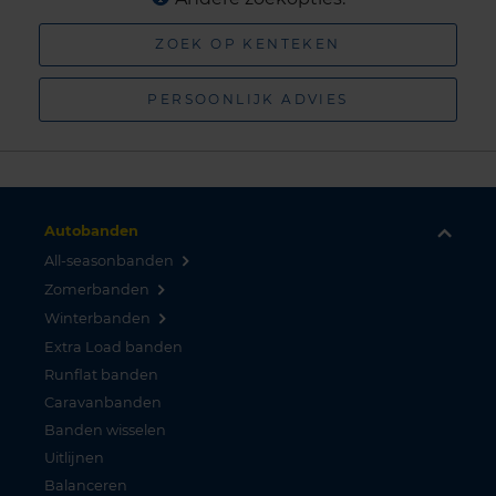
ZOEK OP KENTEKEN
PERSOONLIJK ADVIES
Autobanden
All-seasonbanden
Zomerbanden
Winterbanden
Extra Load banden
Runflat banden
Caravanbanden
Banden wisselen
Uitlijnen
Balanceren