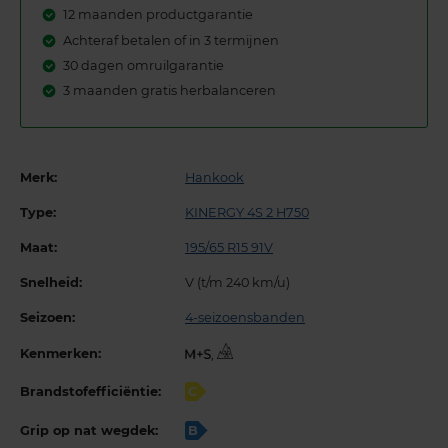
12 maanden productgarantie
Achteraf betalen of in 3 termijnen
30 dagen omruilgarantie
3 maanden gratis herbalanceren
Merk:
Hankook
Type:
KINERGY 4S 2 H750
Maat:
195/65 R15 91V
Snelheid:
V (t/m 240 km/u)
Seizoen:
4-seizoensbanden
Kenmerken:
,
Brandstofefficiëntie:
C
Grip op nat wegdek:
B