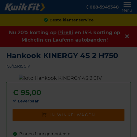
088-5945348
Menu
Achteraf betalen
Nu 20% korting op
Pirelli
en 15% korting op
Michelin
en
Laufenn
autobanden!
Hankook KINERGY 4S 2 H750
195/65R15 91V
€
95,00
Leverbaar
IN WINKELWAGEN
Binnen 1 uur gemonteerd