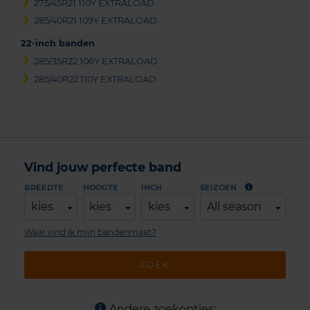
275/45R21 110Y EXTRALOAD
285/40R21 109Y EXTRALOAD
22-inch banden
285/35R22 106Y EXTRALOAD
285/40R22 110Y EXTRALOAD
Vind jouw perfecte band
BREEDTE
HOOGTE
INCH
SEIZOEN
kies
kies
kies
All season
Waar vind ik mijn bandenmaat?
ZOEK
Andere zoekopties: