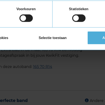
ra Load (verstevigde band)
Voorkeuren
Statistieken
tuigen die banden met een hoger
vigde banden zijn te herkennen aan het
750 Extra load in de maat 165
okies
Selectie toestaan
A
t
xtra load in de maat 165 70 R14 eenvoudig
tageafspraak in bij jouw KwikFit vestiging.
an deze autoband:
165 70 R14
erfecte band
Andere 