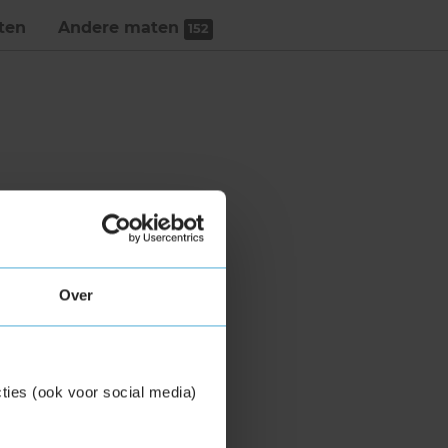
ten
Andere maten
152
Over
ties (ook voor social media)