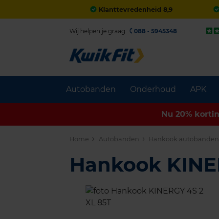
Klanttevredenheid 8,9
Wij helpen je graag.
088 - 5945348
Autobanden
Onderhoud
APK
Nu 20% korti
Home
Autobanden
Hankook autobande
Hankook KINE