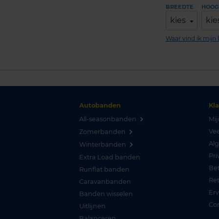
BREEDTE
HOOG
kies
kie
Waar vind ik mij
Autobanden
Kl
All-seasonbanden
Mij
Vee
Zomerbanden
Al
Winterbanden
Pri
Extra Load banden
Be
Runflat banden
Re
Caravanbanden
Er
Banden wisselen
Co
Uitlijnen
Balanceren