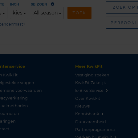
TE
INCH
SEIZOEN
ZOEK OP
s
kies
All season
ZOEK
PERSOONL
n bandenmaat?
antenservice
Meer KwikFit
n KwikFit
Vestiging zoeken
lgestelde vragen
KwikFit Zakelijk
gemene voorwaarden
E-Bike Service
vacyverklaring
Over KwikFit
taalmethoden
Nieuws
tourneren
Kennisbank
varingen
Duurzaamheid
ntact
Partnerprogramma
Werken bij KwikFit