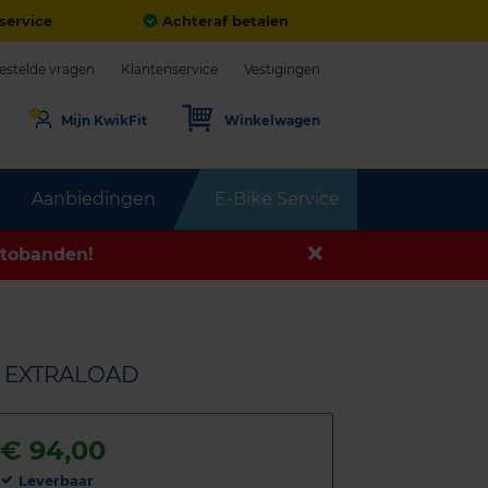
service
Achteraf betalen
estelde vragen
Klantenservice
Vestigingen
Mijn KwikFit
Winkelwagen
Aanbiedingen
E-Bike Service
tobanden!
5T EXTRALOAD
€
94,00
Leverbaar