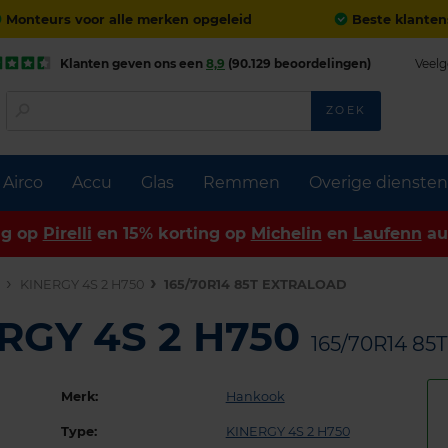
Monteurs voor alle merken opgeleid
Beste klanten
Klanten geven ons een
8,9
(90.129 beoordelingen)
Veelg
ZOEK
Airco
Accu
Glas
Remmen
Overige diensten
ng op
Pirelli
en 15% korting op
Michelin
en
Laufenn
au
n
KINERGY 4S 2 H750
165/70R14 85T EXTRALOAD
RGY 4S 2 H750
165/70R14 8
Merk:
Hankook
Type:
KINERGY 4S 2 H750