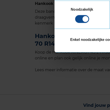
Hankook KINERGY 4S 2 H750 met Ext
Toestemmingsselectie
Noodzakelijk
Deze band is ook geschikt voor voer
draagvermogen nodig hebben. Verste
kenmerk Extra Load.
Hankook KINERGY 4S 2 H
Enkel noodzakelijke co
70 R14 kopen bij KwikFi
Koop de Hankook KINERGY 4S 2 H750 E
online en plan ook gelijk online je mon
Lees meer informatie over de maat v
Vind jouw p