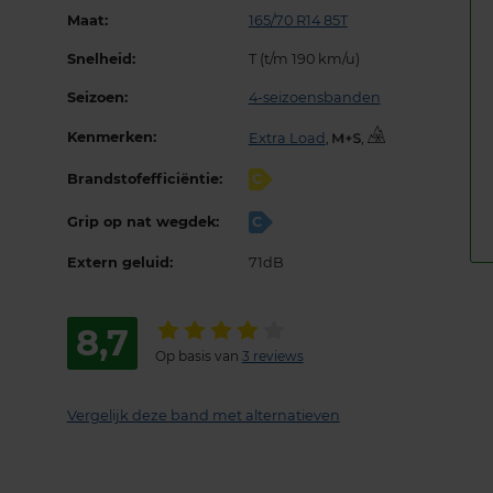
Maat:
165/70 R14 85T
Snelheid:
T (t/m 190 km/u)
Seizoen:
4-seizoensbanden
Kenmerken:
Extra Load
,
,
Brandstofefficiëntie:
C
Grip op nat wegdek:
C
Extern geluid:
71dB
8,7
Op basis van
3 reviews
Vergelijk deze band met alternatieven