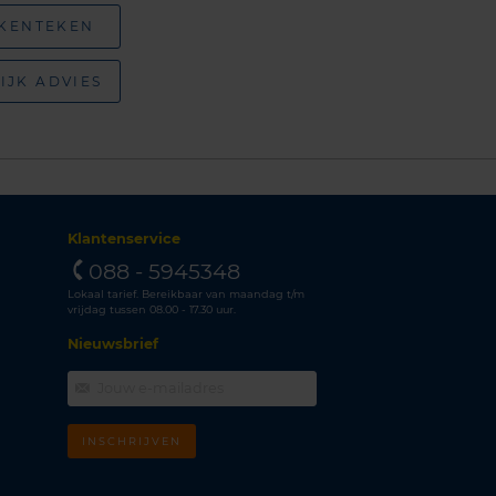
 KENTEKEN
IJK ADVIES
Klantenservice
088 - 5945348
Lokaal tarief. Bereikbaar van maandag t/m
vrijdag tussen 08.00 - 17.30 uur.
Nieuwsbrief
INSCHRIJVEN