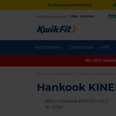
Klanttevredenheid 8,9
Wij helpen je graag.
088 - 5945348
Autobanden
Onderhoud
APK
Nu 20% korti
Home
Autobanden
Hankook autobande
Hankook KINE