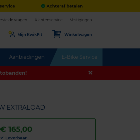
service
Achteraf betalen
estelde vragen
Klantenservice
Vestigingen
Mijn KwikFit
Winkelwagen
Aanbiedingen
E-Bike Service
tobanden!
03W EXTRALOAD
€
165,00
Leverbaar