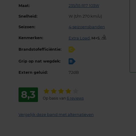
Maat:
235/55 R17 103W
Snelheid:
W (t/m 270 km/u)
Seizoen:
4-seizoensbanden
Kenmerken:
Extra Load
,
,
Brandstofefficiëntie:
C
Grip op nat wegdek:
B
Extern geluid:
72dB
8,3
Op basis van
6 reviews
Vergelijk deze band met alternatieven