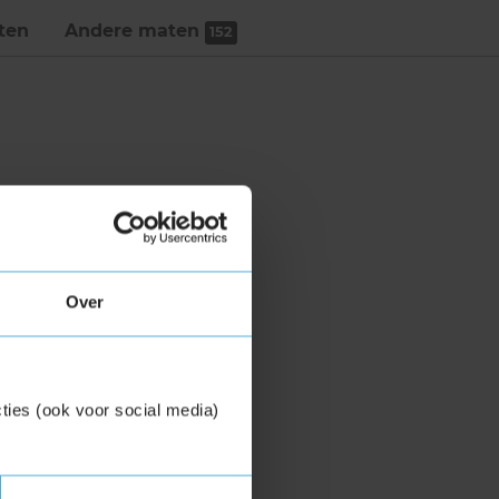
ten
Andere maten
152
Over
ties (ook voor social media)