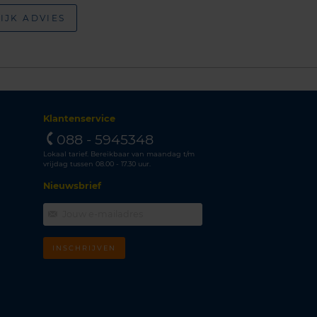
IJK ADVIES
Klantenservice
088 - 5945348
Lokaal tarief. Bereikbaar van maandag t/m
vrijdag tussen 08.00 - 17.30 uur.
Nieuwsbrief
INSCHRIJVEN