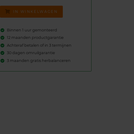
IN WINKELWAGEN
Binnen 1 uur gemonteerd
12 maanden productgarantie
Achteraf betalen of in 3 termijnen
30 dagen omruilgarantie
3 maanden gratis herbalanceren