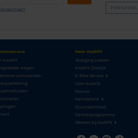
PERSOONL
n bandenmaat?
antenservice
Meer KwikFit
n KwikFit
Vestiging zoeken
lgestelde vragen
KwikFit Zakelijk
gemene voorwaarden
E-Bike Service
vacyverklaring
Over KwikFit
taalmethoden
Nieuws
tourneren
Kennisbank
varingen
Duurzaamheid
ntact
Partnerprogramma
Werken bij KwikFit