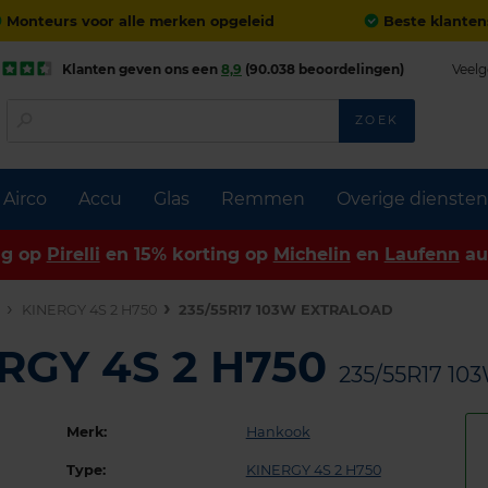
Monteurs voor alle merken opgeleid
Beste klanten
Klanten geven ons een
8,9
(90.038 beoordelingen)
Veelg
ZOEK
Airco
Accu
Glas
Remmen
Overige diensten
ng op
Pirelli
en 15% korting op
Michelin
en
Laufenn
au
n
KINERGY 4S 2 H750
235/55R17 103W EXTRALOAD
RGY 4S 2 H750
235/55R17 1
Merk:
Hankook
Type:
KINERGY 4S 2 H750