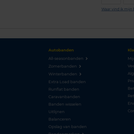
Waar vind ik mij
Autobanden
Kl
All-seasonbanden
Mij
Vee
Zomerbanden
Al
Winterbanden
Pri
Extra Load banden
Be
Runflat banden
Re
Caravanbanden
Er
Banden wisselen
Co
Uitlijnen
Balanceren
Opslag van banden