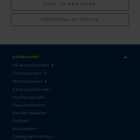
ZOEK OP KENTEKEN
PERSOONLIJK ADVIES
Autobanden
All-seasonbanden
Zomerbanden
Winterbanden
Extra Load banden
Runflat banden
Caravanbanden
Banden wisselen
Uitlijnen
Balanceren
Opslag van banden