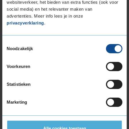
websiteverkeer, het bieden van extra functies (ook voor
165/65R15 81T
social media) en het relevanter maken van
175/55R15 77T
advertenties. Meer info lees je in onze
175/65R15 84H
privacyverklaring
.
185/55R15 86H EXTRALOAD
185/60R15 88H EXTRALOAD
185/65R15 88H
Toestemmingsselectie
185/65R15 92T EXTRALOAD
Noodzakelijk
195/50R15 82V
195/55R15 85V
Voorkeuren
195/55R15 85V
195/60R15 88V
195/65R15 91H
Statistieken
195/65R15 91V
195/65R15 95H EXTRALOAD
Marketing
205/60R15 91V
205/60R15 91V
205/65R15 94H
205/70R15 96T
Alle cookies toestaan