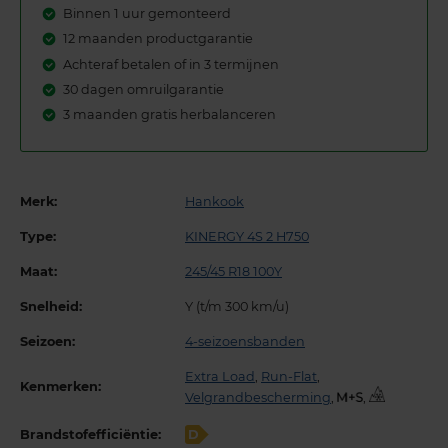
Binnen 1 uur gemonteerd
12 maanden productgarantie
Achteraf betalen of in 3 termijnen
30 dagen omruilgarantie
3 maanden gratis herbalanceren
Merk:
Hankook
Type:
KINERGY 4S 2 H750
Maat:
245/45 R18 100Y
Snelheid:
Y (t/m 300 km/u)
Seizoen:
4-seizoensbanden
Extra Load
,
Run-Flat
,
Kenmerken:
Velgrandbescherming
,
,
Brandstofefficiëntie:
D