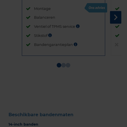
Montage
M
Balanceren
B
Ventiel of TPMS service
Ve
Stikstof
St
Bandengarantieplan
B
Item
1
of
3
Beschikbare bandenmaten
14-inch banden