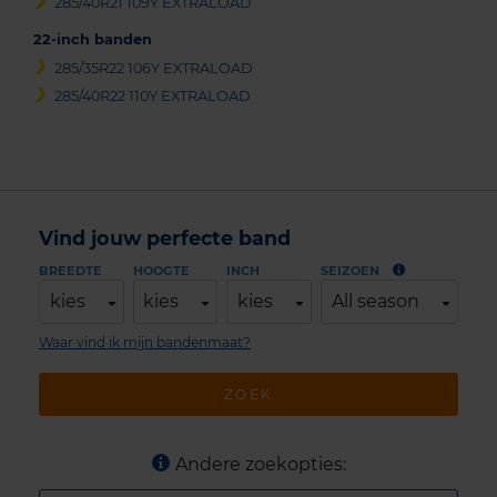
285/40R21 109Y EXTRALOAD
22-inch banden
285/35R22 106Y EXTRALOAD
285/40R22 110Y EXTRALOAD
Vind jouw perfecte band
BREEDTE
HOOGTE
INCH
SEIZOEN
kies
kies
kies
All season
Waar vind ik mijn bandenmaat?
ZOEK
Andere zoekopties: