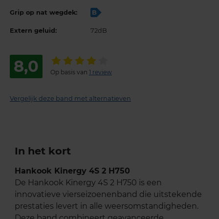
Grip op nat wegdek:
B
Extern geluid:
72dB
8,0
Op basis van
1 review
Vergelijk deze band met alternatieven
In het kort
Hankook Kinergy 4S 2 H750
De Hankook Kinergy 4S 2 H750 is een
innovatieve vierseizoenenband die uitstekende
prestaties levert in alle weersomstandigheden.
Deze band combineert geavanceerde