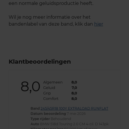
een normale geluidsproductie heeft.
Wil je nog meer informatie over het
bandenlabel van deze band, klik dan
hier
Klantbeoordelingen
8,0
Algemeen
8,0
Geluid
7,0
Grip
8,0
Comfort
8,0
Band
245/45R18 100Y EXTRALOAD RUNFLAT
Datum beoordeling
7 mei 2026
Type rijder
Behoudend
Auto
BMW 518d Touring 2.0 CM 4-cil. D 143pk