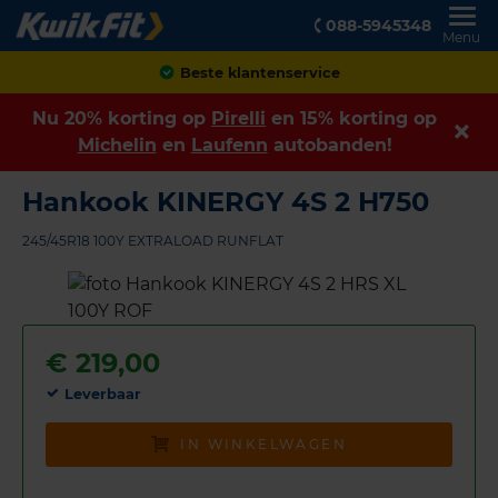
088-5945348
Menu
Achteraf betalen
Nu 20% korting op
Pirelli
en 15% korting op
Michelin
en
Laufenn
autobanden!
Hankook KINERGY 4S 2 H750
245/45R18 100Y EXTRALOAD RUNFLAT
€
219,00
Leverbaar
IN WINKELWAGEN