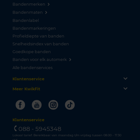
Bandenmerken
Bandenmaten
Bandenlabel
Bandenmarkeringen
Profieldiepte van banden
Snelheidsindex van banden
Goedkope banden
Banden voor elk automerk
Alle bandenservices
Klantenservice
Meer KwikFit
Facebook
Youtube
Instagram
Tiktok
Klantenservice
088 - 5945348
Lokaal tarief. Bereikbaar van maandag t/m vrijdag tussen 08.00 - 17.30
uur.