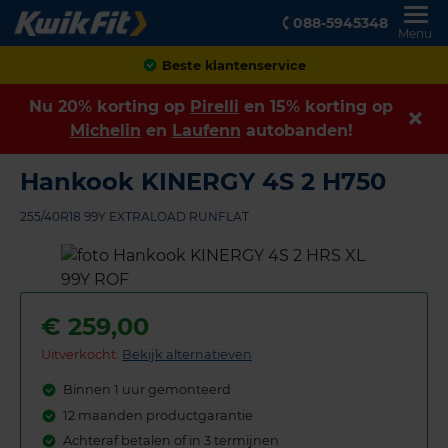
088-5945348
Menu
Achteraf betalen
Nu 20% korting op
Pirelli
en 15% korting op
Michelin
en
Laufenn
autobanden!
Hankook KINERGY 4S 2 H750
255/40R18 99Y EXTRALOAD RUNFLAT
€
259,00
Uitverkocht:
Bekijk alternatieven
Binnen 1 uur gemonteerd
12 maanden productgarantie
Achteraf betalen of in 3 termijnen