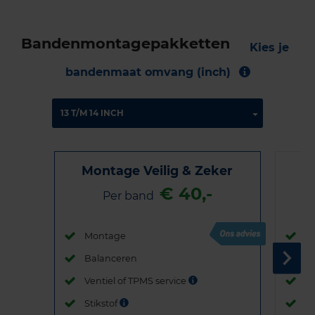
Bandenmontagepakketten
Kies je
bandenmaat omvang (inch)
Montage Veilig & Zeker
€ 40,-
Per band
Montage
M
Balanceren
B
Ventiel of TPMS service
Ve
Stikstof
St