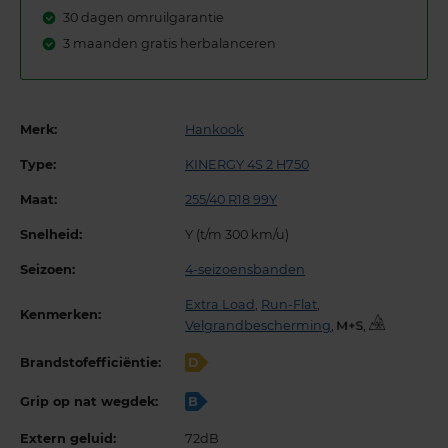
30 dagen omruilgarantie
3 maanden gratis herbalanceren
Merk:
Hankook
Type:
KINERGY 4S 2 H750
Maat:
255/40 R18 99Y
Snelheid:
Y (t/m 300 km/u)
Seizoen:
4-seizoensbanden
Extra Load
,
Run-Flat
,
Kenmerken:
Velgrandbescherming
,
,
Brandstofefficiëntie:
D
Grip op nat wegdek:
B
Extern geluid:
72dB