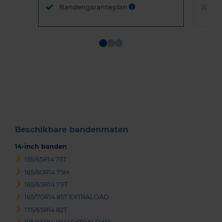
Bandengarantieplan
B
Item
1
of
3
Beschikbare bandenmaten
14-inch banden
155/65R14 75T
165/60R14 75H
165/65R14 79T
165/70R14 85T EXTRALOAD
175/65R14 82T