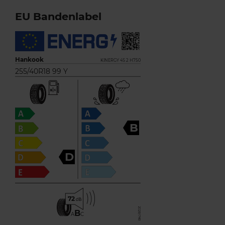
EU Bandenlabel
Hankook
KINERGY 4S 2 H750
255/40R18 99 Y
B
D
72
B
A
C