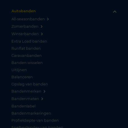
Autobanden
All-seasonbanden
Zomerbanden
Winterbanden
Extra Load banden
Runflat banden
Caravanbanden
Banden wisselen
Uitlijnen
Balanceren
Opslag van banden
Bandenmerken
Bandenmaten
Bandenlabel
Bandenmarkeringen
Profieldiepte van banden
Snelheidsindex van banden